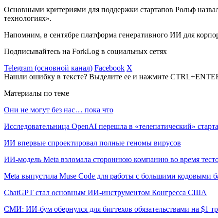
Основными критериями для поддержки стартапов Рольф назвал
технологиях».
Напомним, в сентябре платформа генеративного ИИ для корпо
Подписывайтесь на ForkLog в социальных сетях
Telegram (основной канал)
Facebook
X
Нашли ошибку в тексте? Выделите ее и нажмите CTRL+ENTE
Материалы по теме
Они не могут без нас… пока что
Исследовательница OpenAI перешла в «телепатический» старта
ИИ впервые спроектировал полные геномы вирусов
ИИ-модель Meta взломала стороннюю компанию во время тест
Meta выпустила Muse Code для работы с большими кодовыми б
ChatGPT стал основным ИИ-инструментом Конгресса США
СМИ: ИИ-бум обернулся для бигтехов обязательствами на $1 т