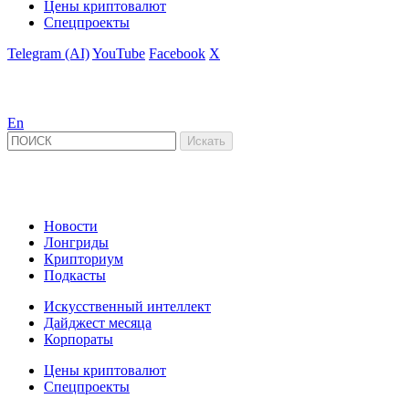
Цены криптовалют
Спецпроекты
Telegram (AI)
YouTube
Facebook
X
En
Новости
Лонгриды
Крипториум
Подкасты
Искусственный интеллект
Дайджест месяца
Корпораты
Цены криптовалют
Спецпроекты