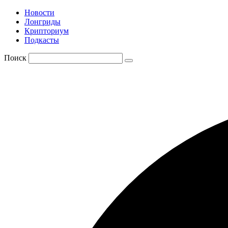
Новости
Лонгриды
Крипториум
Подкасты
Поиск