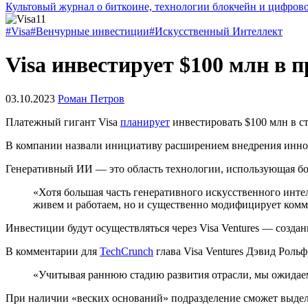
Культовый журнал о биткоине, технологии блокчейн и цифров
#Visa
#Венчурные инвестиции
#Искусственный Интеллект
Visa инвестирует $100 млн в 
03.10.2023
Роман Петров
Платежный гигант Visa
планирует
инвестировать $100 млн в с
В компании назвали инициативу расширением внедрения инновац
Генеративный ИИ — это область технологии, использующая бол
«Хотя большая часть генеративного искусственного интелл
живем и работаем, но и существенно модифицирует комм
Инвестиции будут осуществляться через Visa Ventures — созда
В комментарии для
TechCrunch
глава Visa Ventures Дэвид Роль
«Учитывая раннюю стадию развития отрасли, мы ожидаем
При наличии «веских оснований» подразделение сможет выдели