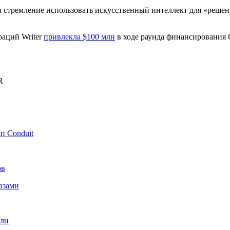
 стремление использовать искусственный интеллект для «решен
раций Writer
привлекла $100 млн
в ходе раунда финансирования 
R
п Conduit
ов
азами
рлн