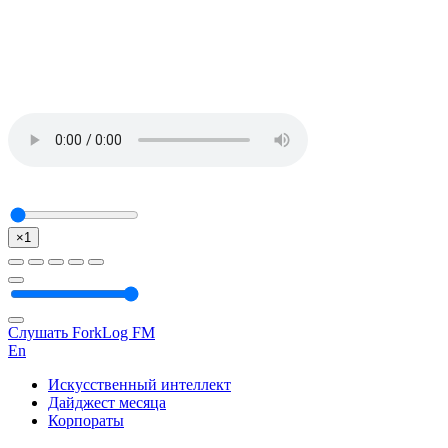
×1
Слушать ForkLog FM
En
Искусственный интеллект
Дайджест месяца
Корпораты