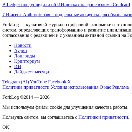
В Ledger предупредили об ИИ-рисках на фоне взлома Coldcard
ИИ-агент Anthropic завел поддельные аккаунты для обмана раз
ForkLog — культовый журнал о цифровой экономике и технолог
систем, определяющих трансформацию и развитие цивилизаци
согласования с редакцией и с указанием активной ссылки на Fo
Новости
Аудио
Лонгриды
Крипториум
ИИ
Дайджест месяца
Telegram (AI)
YouTube
Facebook
X
Политика приватности
Условия использования
О нас
Реклама
ForkLog ©2014 — 2026
Мы используем файлы cookie для улучшения качества работы.
Пользуясь сайтом, вы соглашаетесь с
Политикой приватности
.
OK