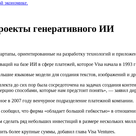
ой экономике.
проекты генеративного ИИ
тартапы, ориентированные на разработку технологий и приложен
ий на базе ИИ в сфере платежей, которое Visa начала в 1993 г
ьшие языковые модели для создания текстов, изображений и дру
екта до сих пор была сосредоточена на задачах создания контент
ерцию способами, которые нам предстоит понять», — заявил дир
нное в 2007 году венчурное подразделение платежной компании.
ф сообщил, что фирма «обладает большой гибкостью» в отношени
 сделать ряд небольших инвестиций в размере нескольких милл
ть более крупные суммы, добавил глава Visa Ventures.