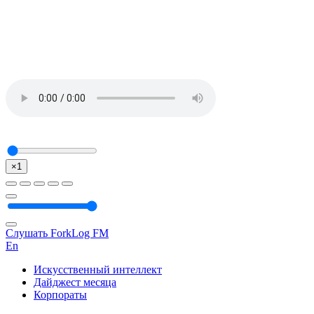
×1
Слушать ForkLog FM
En
Искусственный интеллект
Дайджест месяца
Корпораты