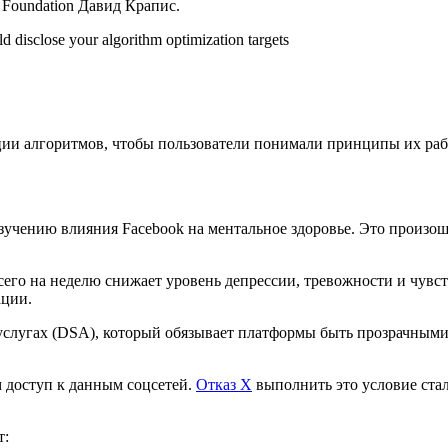
Foundation Давид Крапис.
ld disclose your algorithm optimization targets
ции алгоритмов, чтобы пользователи понимали принципы их раб
зучению влияния Facebook на ментальное здоровье. Это произош
всего на неделю снижает уровень депрессии, тревожности и чув
ации.
слугах (DSA), который обязывает платформы быть прозрачными 
 доступ к данным соцсетей.
Отказ X
выполнить это условие стал
т: