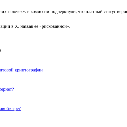
иних галочек»: в комиссии подчеркнули, что платный статус в
ции в X, назвав ее «рискованной».
R
антовой криптографии
тернет?
овой» эре?