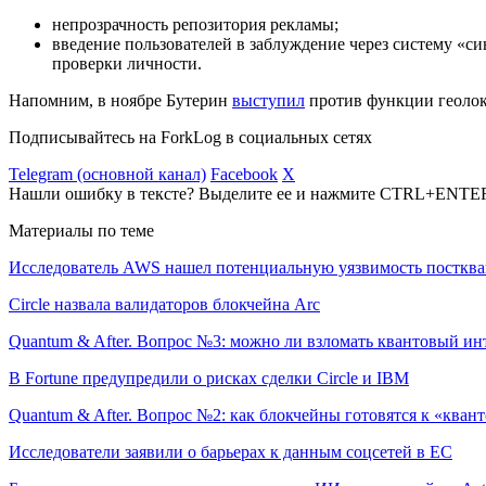
непрозрачность репозитория рекламы;
введение пользователей в заблуждение через систему «с
проверки личности.
Напомним, в ноябре Бутерин
выступил
против функции геолока
Подписывайтесь на ForkLog в социальных сетях
Telegram (основной канал)
Facebook
X
Нашли ошибку в тексте? Выделите ее и нажмите CTRL+ENTE
Материалы по теме
Исследователь AWS нашел потенциальную уязвимость посткв
Circle назвала валидаторов блокчейна Arc
Quantum & After. Вопрос №3: можно ли взломать квантовый ин
В Fortune предупредили о рисках сделки Circle и IBM
Quantum & After. Вопрос №2: как блокчейны готовятся к «квант
Исследователи заявили о барьерах к данным соцсетей в ЕС