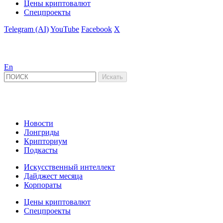
Цены криптовалют
Спецпроекты
Telegram (AI)
YouTube
Facebook
X
En
Новости
Лонгриды
Крипториум
Подкасты
Искусственный интеллект
Дайджест месяца
Корпораты
Цены криптовалют
Спецпроекты