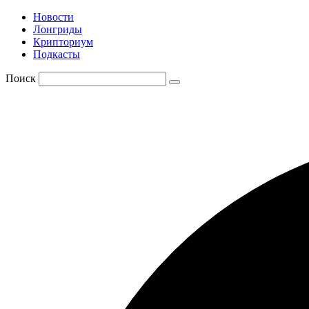
Новости
Лонгриды
Крипториум
Подкасты
Поиск