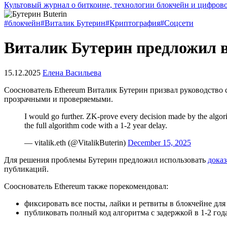
Культовый журнал о биткоине, технологии блокчейн и цифров
#блокчейн
#Виталик Бутерин
#Криптография
#Соцсети
Виталик Бутерин предложил в
15.12.2025
Елена Васильева
Сооснователь Ethereum Виталик Бутерин призвал руководство 
прозрачными и проверяемыми.
I would go further. ZK-prove every decision made by the algori
the full algorithm code with a 1-2 year delay.
— vitalik.eth (@VitalikButerin)
December 15, 2025
Для решения проблемы Бутерин предложил использовать
доказ
публикаций.
Сооснователь Ethereum также порекомендовал:
фиксировать все посты, лайки и ретвиты в блокчейне дл
публиковать полный код алгоритма с задержкой в 1-2 года