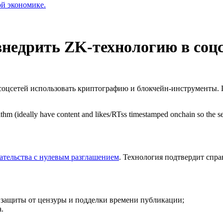
ой экономике.
недрить ZK-технологию в соц
соцсетей использовать криптографию и блокчейн-инструменты. П
thm (ideally have content and likes/RTss timestamped onchain so the ser
ательства с нулевым разглашением
. Технология подтвердит спр
я защиты от цензуры и подделки времени публикации;
.