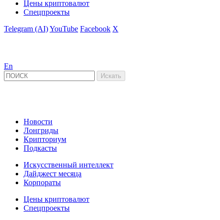
Цены криптовалют
Спецпроекты
Telegram (AI)
YouTube
Facebook
X
En
Новости
Лонгриды
Крипториум
Подкасты
Искусственный интеллект
Дайджест месяца
Корпораты
Цены криптовалют
Спецпроекты