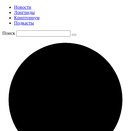
Новости
Лонгриды
Крипториум
Подкасты
Поиск