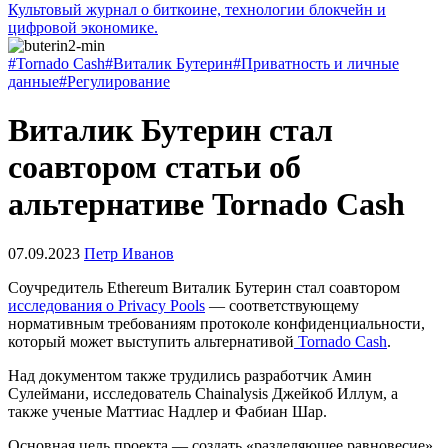
Культовый журнал о биткоине, технологии блокчейн и
цифровой экономике.
#Tornado Cash
#Виталик Бутерин
#Приватность и личные
данные
#Регулирование
Виталик Бутерин стал
соавтором статьи об
альтернативе Tornado Cash
07.09.2023
Петр Иванов
Соучредитель Ethereum Виталик Бутерин стал соавтором
исследования о Privacy Pools
— соответствующему
нормативным требованиям протоколе конфиденциальности,
который может выступить альтернативой
Tornado Cash
.
Над документом также трудились разработчик Амин
Сулеймани, исследователь Chainalysis Джейкоб Иллум, а
также ученые Маттиас Надлер и Фабиан Шар.
Основная цель проекта — создать «разделяющее равновесие».