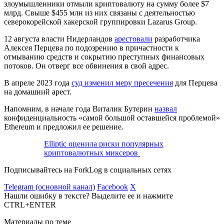
злоумышленники отмыли криптовалюту на сумму более $7
млрд. Свыше $455 млн из них связаны с деятельностью
северокорейской хакерской группировки Lazarus Group.
12 августа власти Нидерландов
арестовали
разработчика
Алексея Перцева по подозрению в причастности к
отмыванию средств и сокрытию преступных финансовых
потоков. Он отверг все обвинения в свой адрес.
В апреле 2023 года
суд изменил меру пресечения
для Перцева
на домашний арест.
Напомним, в начале года Виталик Бутерин
назвал
конфиденциальность «самой большой оставшейся проблемой»
Ethereum и предложил ее решение.
Elliptic оценила риски популярных
криптовалютных миксеров
Подписывайтесь на ForkLog в социальных сетях
Telegram (основной канал)
Facebook
X
Нашли ошибку в тексте? Выделите ее и нажмите
CTRL+ENTER
Материалы по теме