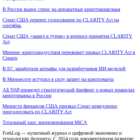
В России вырос спрос на аппаратные криптокошельки
Сенат США перенес голосование по CLARITY Act на
сентябрь
Сенат США «зашел в тупик» в вопросе принятия CLARITY
Act
Мнение: криптоиндустрия переживет провал CLARITY Act в
Сенате
В ЕС заработали штрафы для разработчиков ИИ-моделей
В Миннесоте вступил в силу запрет на криптоматы
АБ NSP проведет стратегический брифинг о новых правилах
крипторынка в России
Министр финансов США призвал Сенат немедленно
проголосовать по CLARITY Act
Тотальный хаос лицензирования MiCA
ForkLog — культовый журнал о цифровой экономике и
технологиях будущего. С 2014 года документируем развитие