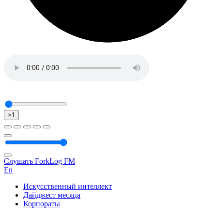
×1
Слушать ForkLog FM
En
Искусственный интеллект
Дайджест месяца
Корпораты