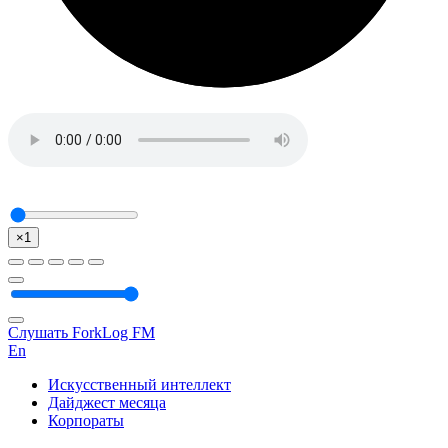
×1
Слушать ForkLog FM
En
Искусственный интеллект
Дайджест месяца
Корпораты