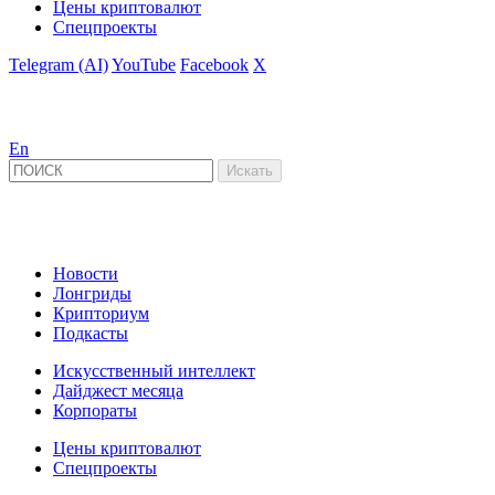
Цены криптовалют
Спецпроекты
Telegram (AI)
YouTube
Facebook
X
En
Новости
Лонгриды
Крипториум
Подкасты
Искусственный интеллект
Дайджест месяца
Корпораты
Цены криптовалют
Спецпроекты