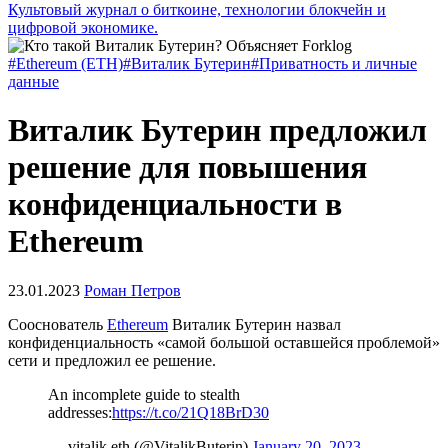
Культовый журнал о биткоине, технологии блокчейн и
цифровой экономике.
#Ethereum (ETH)
#Виталик Бутерин
#Приватность и личные
данные
Виталик Бутерин предложил
решение для повышения
конфиденциальности в
Ethereum
23.01.2023
Роман Петров
Сооснователь
Ethereum
Виталик Бутерин назвал
конфиденциальность «самой большой оставшейся проблемой»
сети и предложил ее решение.
An incomplete guide to stealth
addresses:
https://t.co/21Q18BrD30
— vitalik.eth (@VitalikButerin)
January 20, 2023