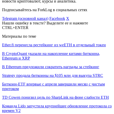
новости криптовалют, курсы и аналитика.
Подписывайтесь на ForkLog в социальных сетях
Telegram (основной канал)
Facebook
X
Нашли ошибку в тексте? Выделите ее и нажмите
CTRL+ENTER
Материалы по теме
Ether.fi перенесла рестейкинг из weETH в отдельный токен
В CryptoQuant указали на накопление китами биткоина,
Ethereum и XRP
В Ethereum предложили сократить награды за стейкинг
Strategy продала биткоины на $105 млн для выкупа STRC
Биткоин-ETF впервые с апреля завершили месяц с чистым
притоком
TD Cowen понизил цель по SharpLink на фоне слабости ETH
Команда Lido запустила крупнейшее обновление протокола со
времен V2