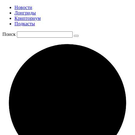
Новости
Лонгриды
Крипториум
Подкасты
Поиск