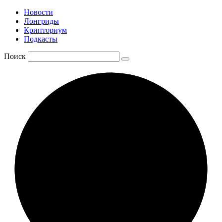
Новости
Лонгриды
Крипториум
Подкасты
Поиск