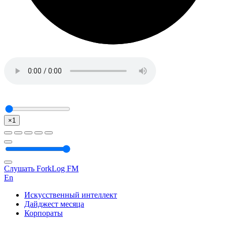
×1
Слушать ForkLog FM
En
Искусственный интеллект
Дайджест месяца
Корпораты