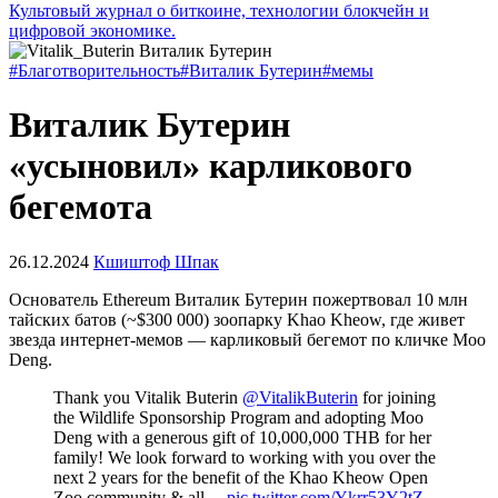
Культовый журнал о биткоине, технологии блокчейн и
цифровой экономике.
#Благотворительность
#Виталик Бутерин
#мемы
Виталик Бутерин
«усыновил» карликового
бегемота
26.12.2024
Кшиштоф Шпак
Основатель Ethereum Виталик Бутерин пожертвовал 10 млн
тайских батов (~$300 000) зоопарку Khao Kheow, где живет
звезда интернет-мемов — карликовый бегемот по кличке Moo
Deng.
Thank you Vitalik Buterin
@VitalikButerin
for joining
the Wildlife Sponsorship Program and adopting Moo
Deng with a generous gift of 10,000,000 THB for her
family! We look forward to working with you over the
next 2 years for the benefit of the Khao Kheow Open
Zoo community & all…
pic.twitter.com/Ykrr53Y2tZ