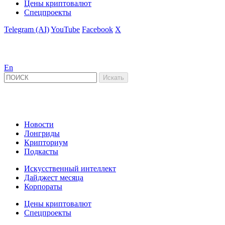
Цены криптовалют
Спецпроекты
Telegram (AI)
YouTube
Facebook
X
En
Новости
Лонгриды
Крипториум
Подкасты
Искусственный интеллект
Дайджест месяца
Корпораты
Цены криптовалют
Спецпроекты