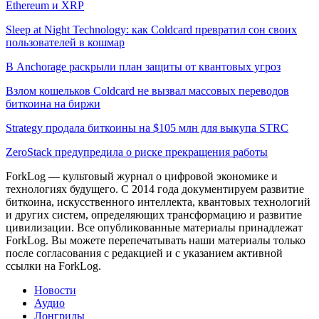
Ethereum и XRP
Sleep at Night Technology: как Coldcard превратил сон своих
пользователей в кошмар
В Anchorage раскрыли план защиты от квантовых угроз
Взлом кошельков Coldcard не вызвал массовых переводов
биткоина на биржи
Strategy продала биткоины на $105 млн для выкупа STRC
ZeroStack предупредила о риске прекращения работы
ForkLog — культовый журнал о цифровой экономике и
технологиях будущего. С 2014 года документируем развитие
биткоина, искусственного интеллекта, квантовых технологий
и других систем, определяющих трансформацию и развитие
цивилизации.
Все опубликованные материалы принадлежат
ForkLog. Вы можете перепечатывать наши материалы только
после согласования с редакцией и с указанием активной
ссылки на ForkLog.
Новости
Аудио
Лонгриды