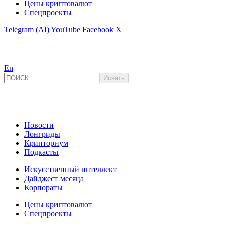
Цены криптовалют
Спецпроекты
Telegram (AI)
YouTube
Facebook
X
En
Новости
Лонгриды
Крипториум
Подкасты
Искусственный интеллект
Дайджест месяца
Корпораты
Цены криптовалют
Спецпроекты