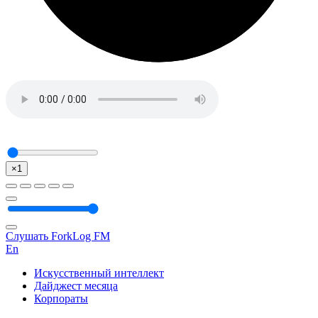
×1
Слушать ForkLog FM
En
Искусственный интеллект
Дайджест месяца
Корпораты