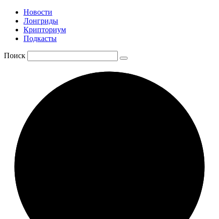
Новости
Лонгриды
Крипториум
Подкасты
Поиск