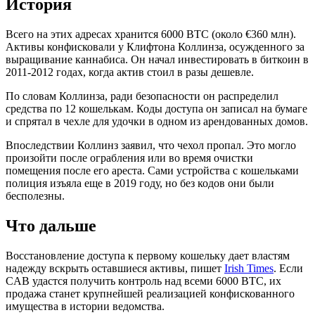
История
Всего на этих адресах хранится 6000 BTC (около €360 млн).
Активы конфисковали у Клифтона Коллинза, осужденного за
выращивание каннабиса. Он начал инвестировать в биткоин в
2011-2012 годах, когда актив стоил в разы дешевле.
По словам Коллинза, ради безопасности он распределил
средства по 12 кошелькам. Коды доступа он записал на бумаге
и спрятал в чехле для удочки в одном из арендованных домов.
Впоследствии Коллинз заявил, что чехол пропал. Это могло
произойти после ограбления или во время очистки
помещения после его ареста. Сами устройства с кошельками
полиция изъяла еще в 2019 году, но без кодов они были
бесполезны.
Что дальше
Восстановление доступа к первому кошельку дает властям
надежду вскрыть оставшиеся активы, пишет
Irish Times
. Если
CAB удастся получить контроль над всеми 6000 BTC, их
продажа станет крупнейшей реализацией конфискованного
имущества в истории ведомства.