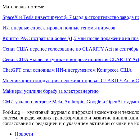
Материалы по теме
SpaceX и Tesla инвестируют $17 млрд в строительство завода 
ИИ впервые спроектировал полные геномы вирусов
Крипто-PAC потратили более $1,5 млн после поражения на пр
Сенат США перенес голосование по CLARITY Act на сентябрь
Сенат США «зашел в тупик» в вопросе принятия CLARITY Ac
ChatGPT стал основным ИИ-инструментом Конгресса США
Мнение: криптоиндустрия переживет провал CLARITY Act в С
Майнеры усилили борьбу за электроэнергию
СМИ узнали о встрече Meta, Anthropic, Google и OpenAI с адм
ForkLog — культовый журнал о цифровой экономике и технолог
систем, определяющих трансформацию и развитие цивилизаци
согласования с редакцией и с указанием активной ссылки на Fo
Новости