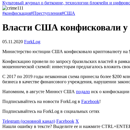
Культовый журнал о биткоине, технологии блокчейн и цифров
#конфискация
#Преступления
#США
Власти США конфисковали у 
05.11.2020
ForkLog
Министерство юстиции США конфисковало криптовалюту на $2
Конфискацию провели по запросу бразильских властей в рамк
мошеннической схемой: инвесторам предлагалось вложить свои
С 2017 по 2019 годы незаконная схема принесла более $200 мл
бизнеса в качестве финансового учреждения, нарушении закон
Напомним, в августе Минюст США
подало
иск о конфискации 
Подписывайтесь на новости ForkLog в
Facebook
!
Подписывайтесь на ForkLog в социальных сетях
Telegram (основной канал)
Facebook
X
Нашли ошибку в тексте? Выделите ее и нажмите CTRL+ENTE