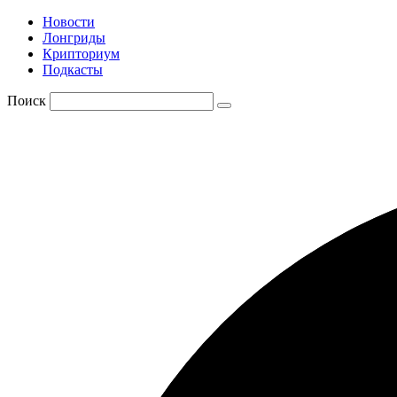
Новости
Лонгриды
Крипториум
Подкасты
Поиск