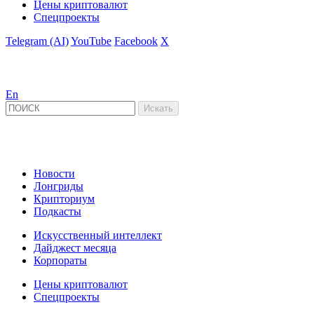
Цены криптовалют
Спецпроекты
Telegram (AI)
YouTube
Facebook
X
En
Новости
Лонгриды
Крипториум
Подкасты
Искусственный интеллект
Дайджест месяца
Корпораты
Цены криптовалют
Спецпроекты