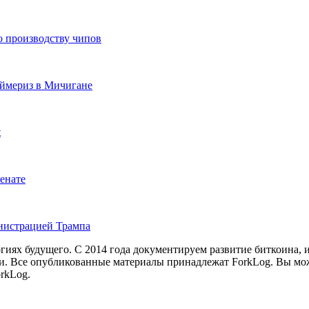
по производству чипов
аймериз в Мичигане
t
енате
инистрацией Трампа
иях будущего. С 2014 года документируем развитие биткоина, 
и.
Все опубликованные материалы принадлежат ForkLog. Вы мож
rkLog.