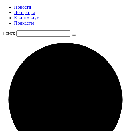
Новости
Лонгриды
Крипториум
Подкасты
Поиск