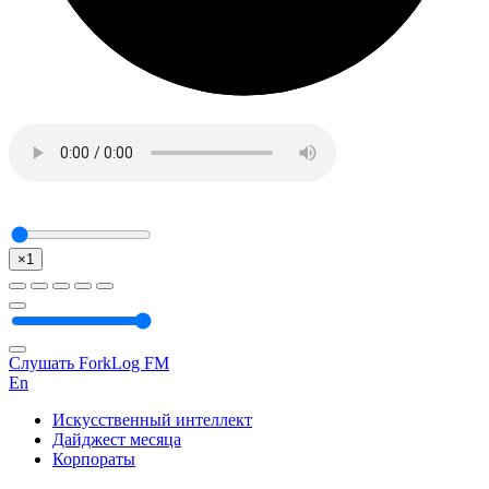
×1
Слушать ForkLog FM
En
Искусственный интеллект
Дайджест месяца
Корпораты