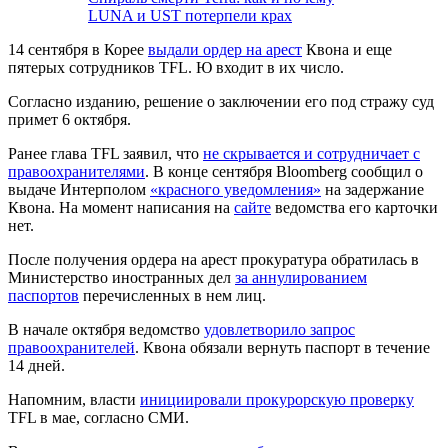
LUNA и UST потерпели крах
14 сентября в Корее
выдали ордер на арест
Квона и еще
пятерых сотрудников TFL. Ю входит в их число.
Согласно изданию, решение о заключении его под стражу суд
примет 6 октября.
Ранее глава TFL заявил, что
не скрывается и сотрудничает с
правоохранителями
. В конце сентября Bloomberg сообщил о
выдаче Интерполом
«красного уведомления»
на задержание
Квона. На момент написания на
сайте
ведомства его карточки
нет.
После получения ордера на арест прокуратура обратилась в
Министерство иностранных дел
за аннулированием
паспортов
перечисленных в нем лиц.
В начале октября ведомство
удовлетворило запрос
правоохранителей
. Квона обязали вернуть паспорт в течение
14 дней.
Напомним, власти
инициировали прокурорскую проверку
TFL в мае, согласно СМИ.