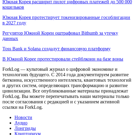
Южная Корея расширит пилот цифровых платежей до 500 000
кошельков
Южная Корея протестирует токенизированные гособлигации
в 2027 году
Регулятор Южной Кореи оштрафовал Bithumb за утечку
данных
Toss Bank и Solana создадут финансовую платформу
В Южной Корее протестировали стейблкоин на базе воны
ForkLog — культовый журнал о цифровой экономике и
технологиях будущего. С 2014 года документируем развитие
биткоина, искусственного интеллекта, квантовых технологий
и других систем, определяющих трансформацию и развитие
цивилизации.
Все опубликованные материалы принадлежат
ForkLog. Вы можете перепечатывать наши материалы только
после согласования с редакцией и с указанием активной
ссылки на ForkLog.
Новости
Аудио
Лонгриды
Крипториум