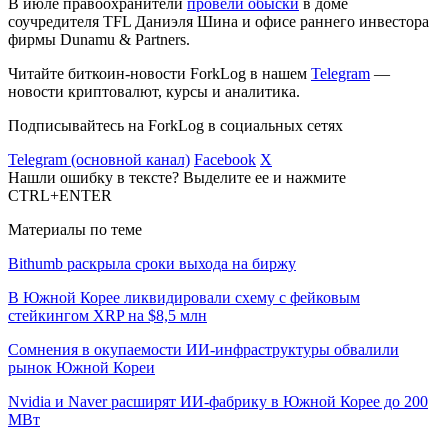
В июле правоохранители
провели обыски
в доме
соучредителя TFL Даниэля Шина и офисе раннего инвестора
фирмы Dunamu & Partners.
Читайте биткоин-новости ForkLog в нашем
Telegram
—
новости криптовалют, курсы и аналитика.
Подписывайтесь на ForkLog в социальных сетях
Telegram (основной канал)
Facebook
X
Нашли ошибку в тексте? Выделите ее и нажмите
CTRL+ENTER
Материалы по теме
Bithumb раскрыла сроки выхода на биржу
В Южной Корее ликвидировали схему с фейковым
стейкингом XRP на $8,5 млн
Сомнения в окупаемости ИИ-инфраструктуры обвалили
рынок Южной Кореи
Nvidia и Naver расширят ИИ-фабрику в Южной Корее до 200
МВт