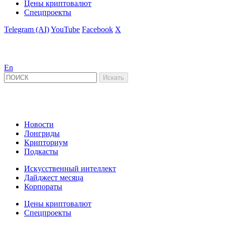
Цены криптовалют
Спецпроекты
Telegram (AI)
YouTube
Facebook
X
En
Новости
Лонгриды
Крипториум
Подкасты
Искусственный интеллект
Дайджест месяца
Корпораты
Цены криптовалют
Спецпроекты