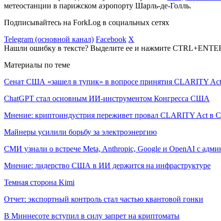
метеостанции в парижском аэропорту Шарль-де-Голль.
Подписывайтесь на ForkLog в социальных сетях
Telegram (основной канал)
Facebook
X
Нашли ошибку в тексте? Выделите ее и нажмите CTRL+ENTE
Материалы по теме
Сенат США «зашел в тупик» в вопросе принятия CLARITY Ac
ChatGPT стал основным ИИ-инструментом Конгресса США
Мнение: криптоиндустрия переживет провал CLARITY Act в С
Майнеры усилили борьбу за электроэнергию
СМИ узнали о встрече Meta, Anthropic, Google и OpenAI с адм
Мнение: лидерство США в ИИ держится на инфраструктуре
Темная сторона Kimi
Отчет: экспортный контроль стал частью квантовой гонки
В Миннесоте вступил в силу запрет на криптоматы