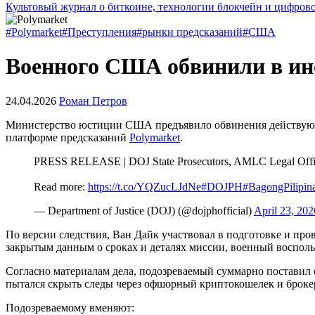
Культовый журнал о биткоине, технологии блокчейн и цифров
#Polymarket
#Преступления
#рынки предсказаний
#США
Военного США обвинили в инса
24.04.2026
Роман Петров
Министерство юстиции США предъявило обвинения действующе
платформе предсказаний
Polymarket
.
PRESS RELEASE | DOJ State Prosecutors, AMLC Legal Officer
Read more:
https://t.co/YQZucLJdNe
#DOJPH
#BagongPilipin
— Department of Justice (DOJ) (@dojphofficial)
April 23, 202
По версии следствия, Ван Дайк участвовал в подготовке и пр
закрытым данным о сроках и деталях миссии, военный воспольз
Согласно материалам дела, подозреваемый суммарно поставил 
пытался скрыть следы через офшорный криптокошелек и брокер
Подозреваемому вменяют: