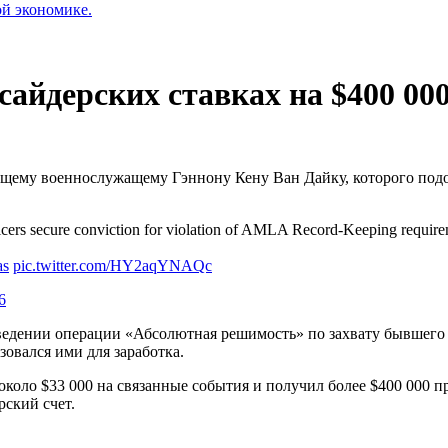
ой экономике.
йдерских ставках на $400 000
му военнослужащему Гэннону Кену Ван Дайку, которого подоз
s secure conviction for violation of AMLA Record-Keeping require
as
pic.twitter.com/HY2aqYNAQc
6
оведении операции «Абсолютная решимость» по захвату бывшего
овался ими для заработка.
около $33 000 на связанные события и получил более $400 000 
ский счет.