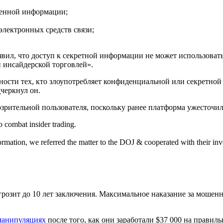
венной информации;
электронных средств связи;
ил, что доступ к секретной информации не может использоват
 инсайдерской торговлей».
нности тех, кто злоупотребляет конфиденциальной или секретной
черкнул он.
дозрительной пользователя, поскольку ранее платформа ужесточи
o combat insider trading.
rmation, we referred the matter to the DOJ & cooperated with their inve
грозит до 10 лет заключения. Максимальное наказание за мошенн
манипуляциях
после того, как они заработали $37 000 на правил