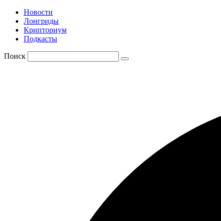
Новости
Лонгриды
Крипториум
Подкасты
Поиск