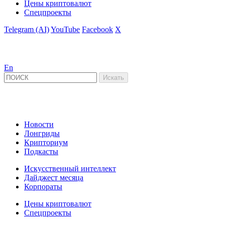
Цены криптовалют
Спецпроекты
Telegram (AI)
YouTube
Facebook
X
En
Новости
Лонгриды
Крипториум
Подкасты
Искусственный интеллект
Дайджест месяца
Корпораты
Цены криптовалют
Спецпроекты