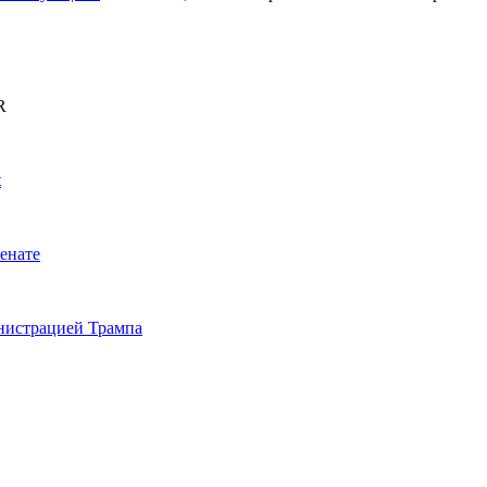
R
t
енате
инистрацией Трампа