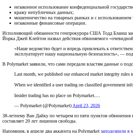
незаконное использование конфиденциальной государст
кражу непубличных данных;
мошенничество на товарных рынках и с использованием 
незаконные финансовые операции.
Исполняющий обязанности генпрокурора США Тодд Бланш заяв
Йорка Джей Клейтон назвал действия обвиняемого «очевидной
«Наше ведомство будет и впредь привлекать к ответстве
эксплуатирует нашу национальную безопасность», — под
В Polymarket заявили, что сами передали властям данные о по
Last month, we published our enhanced market integrity rules t
When we identified a user trading on classified government info
Insider trading has no place on Polymarket.…
— Polymarket (@Polymarket)
April 23, 2026
38-летнему Ван Дайку по четырем из пяти пунктов обвинения 
составляет 20 лет лишения свободы.
Напомним, в апреле два аккаунта на Polymarket
заподозрили в 