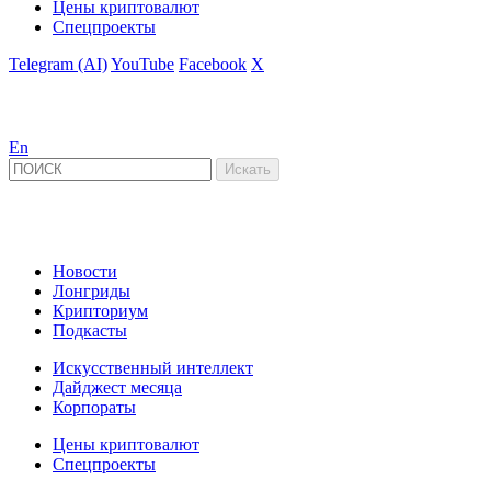
Цены криптовалют
Спецпроекты
Telegram (AI)
YouTube
Facebook
X
En
Новости
Лонгриды
Крипториум
Подкасты
Искусственный интеллект
Дайджест месяца
Корпораты
Цены криптовалют
Спецпроекты