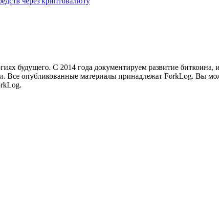
едств через криптовалюту
иях будущего. С 2014 года документируем развитие биткоина, 
и.
Все опубликованные материалы принадлежат ForkLog. Вы мож
rkLog.