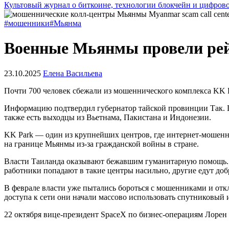
Культовый журнал о биткоине, технологии блокчейн и цифров
#мошенники
#Мьянма
Военные Мьянмы провели рей
23.10.2025
Елена Васильева
Почти 700 человек сбежали из мошеннического комплекса KK P
Информацию подтвердил губернатор тайской провинции Так. 
также есть выходцы из Вьетнама, Пакистана и Индонезии.
KK Park — один из крупнейших центров, где интернет-моше
на границе Мьянмы из-за гражданской войны в стране.
Власти Таиланда оказывают бежавшим гуманитарную помощь. И
работники попадают в такие центры насильно, другие едут доб
В феврале власти уже пытались бороться с мошенниками и от
доступа к сети они начали массово использовать спутниковый и
22 октября вице-президент SpaceX по бизнес-операциям Лорен