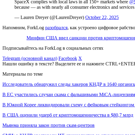
SpaceX complies with local laws in all 150+ markets where
@S
because — as with nearly all consumer electronics and servic
— Lauren Dreyer (@LaurenDreyer)
October 22, 2025
Напомним, ForkLog
разобрался
, как устроено цифровое рабство
Минфин США ввел санкции против криптомошенн
Подписывайтесь на ForkLog в социальных сетях
Telegram (основной канал)
Facebook
X
Нашли ошибку в тексте? Выделите ее и нажмите CTRL+ENTE
Материалы по теме
Исследователь обнаружил следы хакеров КНДР в 1640 организ
В ЕС участились случаи скама с фальшивыми MiCA-лицензия
В Южной Корее ликвидировали схему с фейковым стейкингом 
В США оценили ущерб от криптомошенничества в $80,7 млрд
Мьянма приняла закон против скам-центров