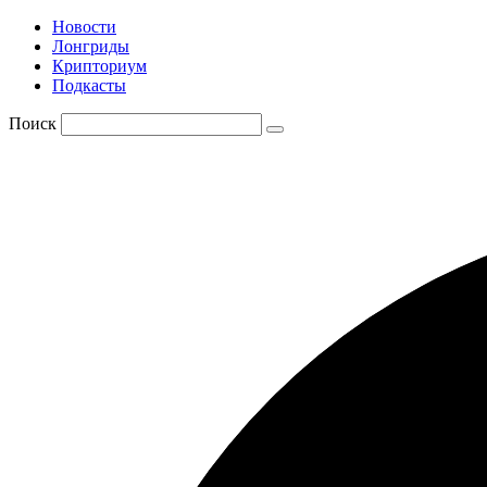
Новости
Лонгриды
Крипториум
Подкасты
Поиск