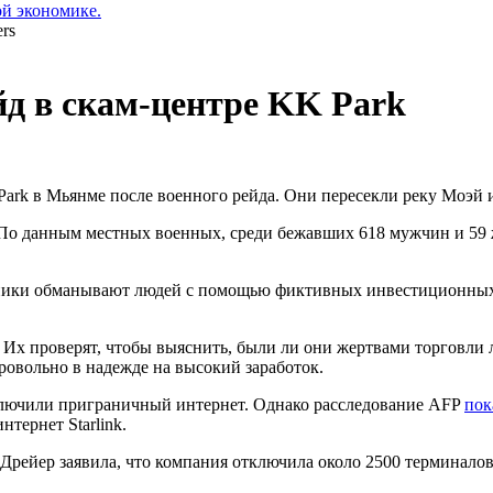
ой экономике.
д в скам-центре KK Park
ark в Мьянме после военного рейда. Они пересекли реку Моэй 
По данным местных военных, среди бежавших 618 мужчин и 59 
нники обманывают людей с помощью фиктивных инвестиционных
х проверят, чтобы выяснить, были ли они жертвами торговли 
ровольно в надежде на высокий заработок.
ключили приграничный интернет. Однако расследование AFP
пок
нтернет Starlink.
 Дрейер заявила, что компания отключила около 2500 терминало