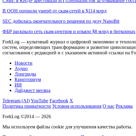
СМИ: в КНДР арестовали ИТ-специалистов за отмывание госср
В ООН оценили ущерб от скам-сетей в $114 млрд
SEC добилась окончательного решения по делу NanoBit
ФБР раскрыло сеть скам-центров и изъяло $8 млрд в биткоинах
ForkLog — культовый журнал о цифровой экономике и технолог
систем, определяющих трансформацию и развитие цивилизаци
согласования с редакцией и с указанием активной ссылки на Fo
Новости
Аудио
Лонгриды
Крипториум
ИИ
Дайджест месяца
Telegram (AI)
YouTube
Facebook
X
Политика приватности
Условия использования
О нас
Реклама
ForkLog ©2014 — 2026
Мы используем файлы cookie для улучшения качества работы.