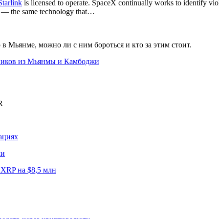
tarlink
is licensed to operate. SpaceX continually works to identify vi
es — the same technology that…
 в Мьянме, можно ли с ним бороться и кто за этим стоит.
иков из Мьянмы и Камбоджи
R
ациях
ми
XRP на $8,5 млн