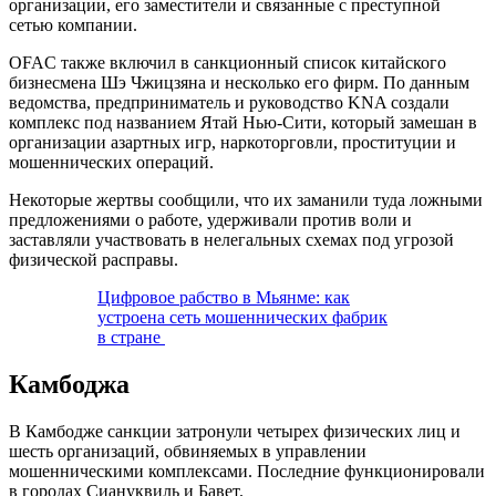
организации, его заместители и связанные с преступной
сетью компании.
OFAC также включил в санкционный список китайского
бизнесмена Шэ Чжицзяна и несколько его фирм. По данным
ведомства, предприниматель и руководство KNA создали
комплекс под названием Ятай Нью-Сити, который замешан в
организации азартных игр, наркоторговли, проституции и
мошеннических операций.
Некоторые жертвы сообщили, что их заманили туда ложными
предложениями о работе, удерживали против воли и
заставляли участвовать в нелегальных схемах под угрозой
физической расправы.
Цифровое рабство в Мьянме: как
устроена сеть мошеннических фабрик
в стране
Камбоджа
В Камбодже санкции затронули четырех физических лиц и
шесть организаций, обвиняемых в управлении
мошенническими комплексами. Последние функционировали
в городах Сиануквиль и Бавет.