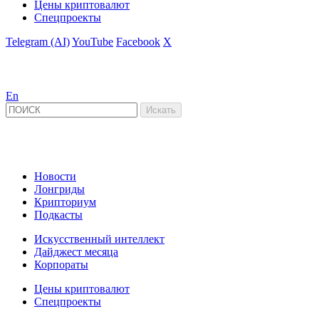
Цены криптовалют
Спецпроекты
Telegram (AI)
YouTube
Facebook
X
En
Новости
Лонгриды
Крипториум
Подкасты
Искусственный интеллект
Дайджест месяца
Корпораты
Цены криптовалют
Спецпроекты