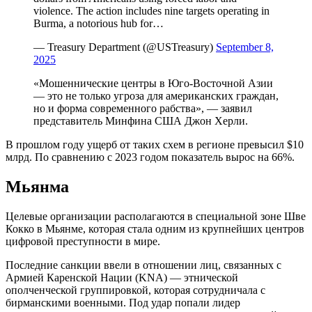
violence. The action includes nine targets operating in
Burma, a notorious hub for…
— Treasury Department (@USTreasury)
September 8,
2025
«Мошеннические центры в Юго-Восточной Азии
— это не только угроза для американских граждан,
но и форма современного рабства», — заявил
представитель Минфина США Джон Херли.
В прошлом году ущерб от таких схем в регионе превысил $10
млрд. По сравнению с 2023 годом показатель вырос на 66%.
Мьянма
Целевые организации располагаются в специальной зоне Шве
Кокко в Мьянме, которая стала одним из крупнейших центров
цифровой преступности в мире.
Последние санкции ввели в отношении лиц, связанных с
Армией Каренской Нации (KNA) — этнической
ополченческой группировкой, которая сотрудничала с
бирманскими военными. Под удар попали лидер