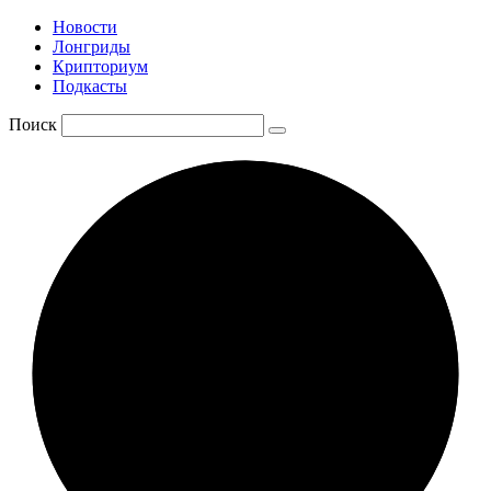
Новости
Лонгриды
Крипториум
Подкасты
Поиск