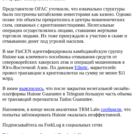
Представители OFAC уточнили, что изначально структуры
были построены китайскими инвесторами как казино. Однако
позже эти объекты превратились в центры мошеннических
схем, связанных с криптоинвестициями. Нелегальные
операции осуществлялись лицами, ставшими жертвами
торговли людьми. Их тоже принуждали к участию в скаме и
отмыванию денег под угрозой насилия.
В мае
FinCEN
идентифицировала камбоджийскую группу
Huione как ключевого пособника отмывания средств от
северокорейских хакерских атак и операций мошенников в
Юго-Восточной Азии. По данным
Elliptic
, маркетплейс
провел транзакции в криптовалютах на сумму не менее $11
млрд.
В июне
выяснилось
, что после закрытия нелегальной онлайн-
платформы Huione Guarantee в Telegram большую часть объема
ее транзакций перехватила Tudou Guarantee.
Напомним, в конце июля аналитики TRM Labs
сообщили
, что
попытка заблокировать Huione оказалась неэффективной.
Подписывайтесь на ForkLog в социальных сетях