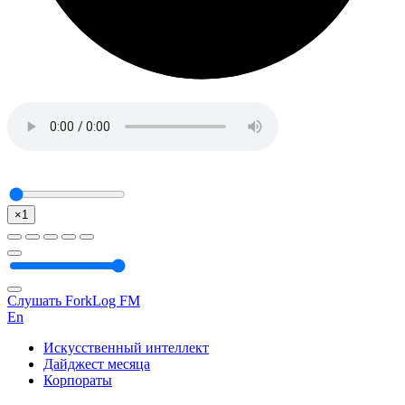
×1
Слушать ForkLog FM
En
Искусственный интеллект
Дайджест месяца
Корпораты