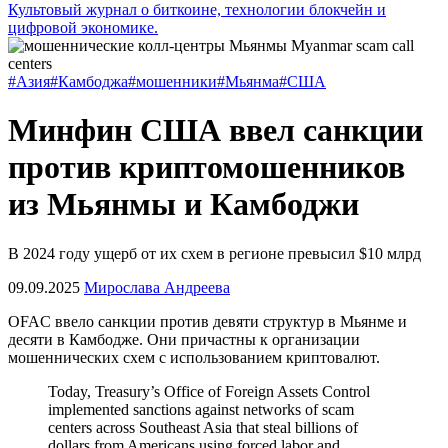
Культовый журнал о биткоине, технологии блокчейн и
цифровой экономике.
#Азия
#Камбоджа
#мошенники
#Мьянма
#США
Минфин США ввел санкции
против криптомошенников
из Мьянмы и Камбоджи
В 2024 году ущерб от их схем в регионе превысил $10 млрд
09.09.2025
Мирослава Андреева
OFAC
ввело санкции против девяти структур в Мьянме и
десяти в Камбодже. Они причастны к организации
мошеннических схем с использованием криптовалют.
Today, Treasury’s Office of Foreign Assets Control
implemented sanctions against networks of scam
centers across Southeast Asia that steal billions of
dollars from Americans using forced labor and