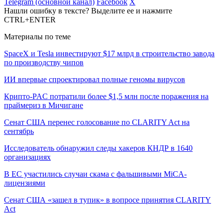
Telegram (основной канал)
Facebook
X
Нашли ошибку в тексте? Выделите ее и нажмите
CTRL+ENTER
Материалы по теме
SpaceX и Tesla инвестируют $17 млрд в строительство завода
по производству чипов
ИИ впервые спроектировал полные геномы вирусов
Крипто-PAC потратили более $1,5 млн после поражения на
праймериз в Мичигане
Сенат США перенес голосование по CLARITY Act на
сентябрь
Исследователь обнаружил следы хакеров КНДР в 1640
организациях
В ЕС участились случаи скама с фальшивыми MiCA-
лицензиями
Сенат США «зашел в тупик» в вопросе принятия CLARITY
Act