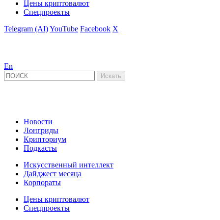
Цены криптовалют
Спецпроекты
Telegram (AI)
YouTube
Facebook
X
En
Новости
Лонгриды
Крипториум
Подкасты
Искусственный интеллект
Дайджест месяца
Корпораты
Цены криптовалют
Спецпроекты