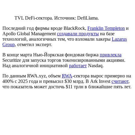
TVL DeFi-сектора. Источник: DefiLlama.
Последний год фирмы вроде BlackRock,
Franklin Templeton
и
Apollo Global Management
создавали продукты
на базе
технологий, аналогичных тем, что взломали хакеры
Lazarus
Group
, отметил эксперт.
В конце марта Нью-Йоркская фондовая биржа
привлекла
Securitize для запуска торгов токенизированными акциями.
Над аналогичной инициативой
работает
Nasdaq.
По данным RWA.xyz, объем
RWA
-сектора вырос примерно на
400% с 2025 года и превысил $30 млрд. В Ark Invest
считают
,
что показатель может достичь $11 трлн в ближайшие пять лет.