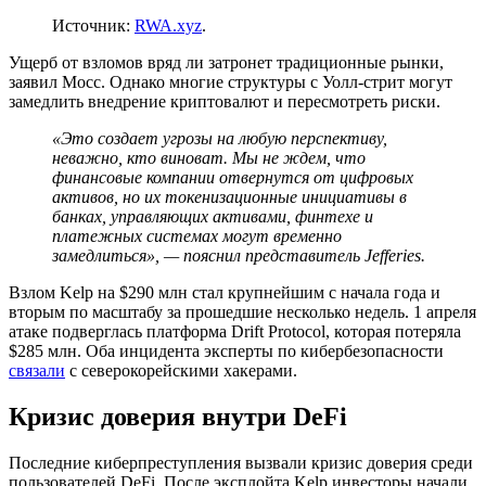
Источник:
RWA.xyz
.
Ущерб от взломов вряд ли затронет традиционные рынки,
заявил Мосс. Однако многие структуры с Уолл-стрит могут
замедлить внедрение криптовалют и пересмотреть риски.
«Это создает угрозы на любую перспективу,
неважно, кто виноват. Мы не ждем, что
финансовые компании отвернутся от цифровых
активов, но их токенизационные инициативы в
банках, управляющих активами, финтехе и
платежных системах могут временно
замедлиться», — пояснил представитель Jefferies.
Взлом Kelp на $290 млн стал крупнейшим с начала года и
вторым по масштабу за прошедшие несколько недель. 1 апреля
атаке подверглась платформа Drift Protocol, которая потеряла
$285 млн. Оба инцидента эксперты по кибербезопасности
связали
с северокорейскими хакерами.
Кризис доверия внутри DeFi
Последние киберпреступления вызвали кризис доверия среди
пользователей DeFi. После эксплойта Kelp инвесторы начали