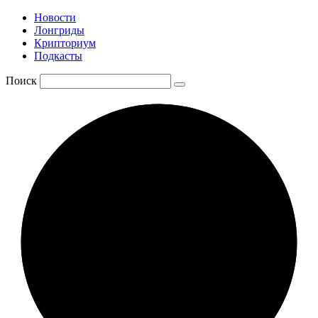
Новости
Лонгриды
Крипториум
Подкасты
Поиск