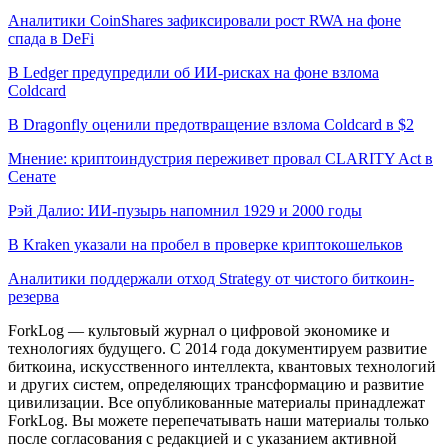
Аналитики CoinShares зафиксировали рост RWA на фоне
спада в DeFi
В Ledger предупредили об ИИ-рисках на фоне взлома
Coldcard
В Dragonfly оценили предотвращение взлома Coldcard в $2
Мнение: криптоиндустрия переживет провал CLARITY Act в
Сенате
Рэй Далио: ИИ-пузырь напомнил 1929 и 2000 годы
В Kraken указали на пробел в проверке криптокошельков
Аналитики поддержали отход Strategy от чистого биткоин-
резерва
ForkLog — культовый журнал о цифровой экономике и
технологиях будущего. С 2014 года документируем развитие
биткоина, искусственного интеллекта, квантовых технологий
и других систем, определяющих трансформацию и развитие
цивилизации.
Все опубликованные материалы принадлежат
ForkLog. Вы можете перепечатывать наши материалы только
после согласования с редакцией и с указанием активной