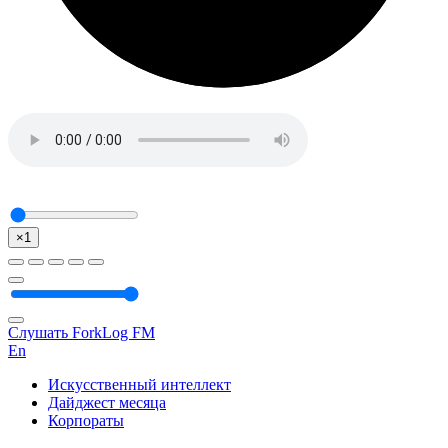
×1
Слушать ForkLog FM
En
Искусственный интеллект
Дайджест месяца
Корпораты