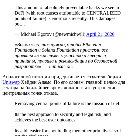
This amount of absolutely preventable hacks we see in
DeFi (with root causes attributable to CENTRALIZED
points of failure) is enormous recently. This damages
out…
— Michael Egorov (@newmichwill)
April 21, 2026
«Возможно, нам нужно, чтобы Ethereum
Foundation и Solana Foundation привлекли все
проекты экосистемы к участию и внедрили
принципы, правила и рекомендации по безопасной
разработке», — написал он.
Аналогичной позиции придерживается создатель биржи
Uniswap
Хейден Адамс. По его словам, главной целью для
сектора на ближайшее время должно стать устранение
центральных точек отказа.
Removing central points of failure is the mission of defi
Its the best approach to security and legal risk, and
achieves the best user outcomes
Its a bit easier for spot trading then other primitives, so I