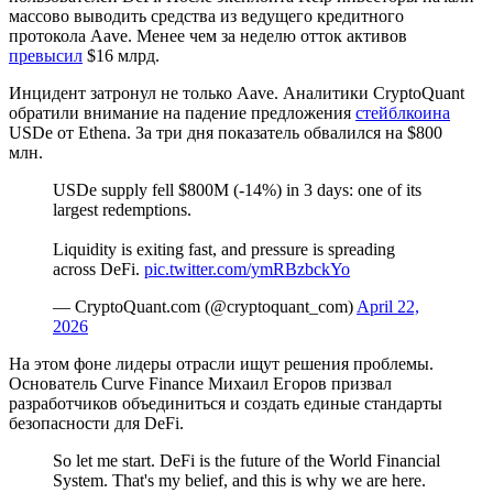
массово выводить средства из ведущего кредитного
протокола Aave. Менее чем за неделю отток активов
превысил
$16 млрд.
Инцидент затронул не только Aave. Аналитики CryptoQuant
обратили внимание на падение предложения
стейблкоина
USDe от Ethena. За три дня показатель обвалился на $800
млн.
USDe supply fell $800M (-14%) in 3 days: one of its
largest redemptions.
Liquidity is exiting fast, and pressure is spreading
across DeFi.
pic.twitter.com/ymRBzbckYo
— CryptoQuant.com (@cryptoquant_com)
April 22,
2026
На этом фоне лидеры отрасли ищут решения проблемы.
Основатель Curve Finance Михаил Егоров призвал
разработчиков объединиться и создать единые стандарты
безопасности для DeFi.
So let me start. DeFi is the future of the World Financial
System. That's my belief, and this is why we are here.