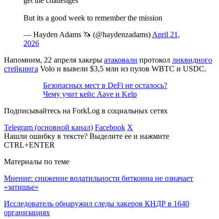
get the challenges
But its a good week to remember the mission
— Hayden Adams 🦄 (@haydenzadams)
April 21,
2026
Напомним, 22 апреля хакеры
атаковали
протокол
ликвидного
стейкинга
Volo и вывели $3,5 млн из пулов WBTC и USDC.
Безопасных мест в DeFi не осталось?
Чему учит кейс Aave и Kelp
Подписывайтесь на ForkLog в социальных сетях
Telegram (основной канал)
Facebook
X
Нашли ошибку в тексте? Выделите ее и нажмите
CTRL+ENTER
Материалы по теме
Мнение: снижение волатильности биткоина не означает
«затишье»
Исследователь обнаружил следы хакеров КНДР в 1640
организациях