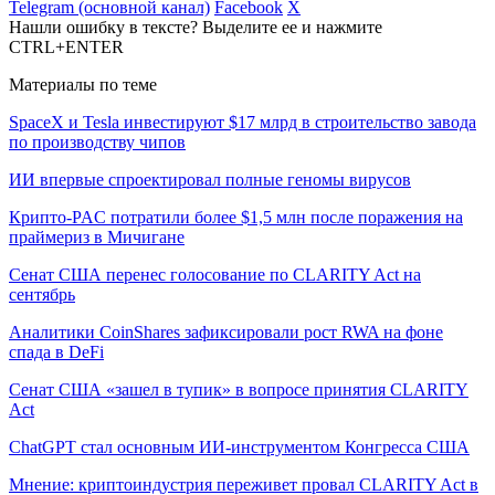
Telegram (основной канал)
Facebook
X
Нашли ошибку в тексте? Выделите ее и нажмите
CTRL+ENTER
Материалы по теме
SpaceX и Tesla инвестируют $17 млрд в строительство завода
по производству чипов
ИИ впервые спроектировал полные геномы вирусов
Крипто-PAC потратили более $1,5 млн после поражения на
праймериз в Мичигане
Сенат США перенес голосование по CLARITY Act на
сентябрь
Аналитики CoinShares зафиксировали рост RWA на фоне
спада в DeFi
Сенат США «зашел в тупик» в вопросе принятия CLARITY
Act
ChatGPT стал основным ИИ-инструментом Конгресса США
Мнение: криптоиндустрия переживет провал CLARITY Act в