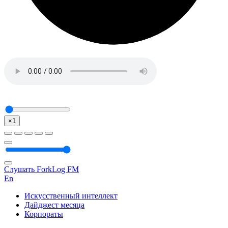
×1
Слушать ForkLog FM
En
Искусственный интеллект
Дайджест месяца
Корпораты