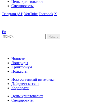
Цены криптовалют
Спецпроекты
Telegram (AI)
YouTube
Facebook
X
En
Новости
Лонгриды
Крипториум
Подкасты
Искусственный интеллект
Дайджест месяца
Корпораты
Цены криптовалют
Спецпроекты