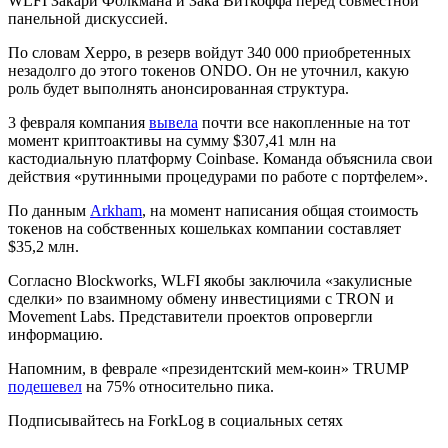
WLFI Закари Фолкмана и Зака Виткоффа перед совместной
панельной дискуссией.
По словам Херро, в резерв войдут 340 000 приобретенных
незадолго до этого токенов ONDO. Он не уточнил, какую
роль будет выполнять анонсированная структура.
3 февраля компания
вывела
почти все накопленные на тот
момент криптоактивы на сумму $307,41 млн на
кастодиальную платформу Coinbase. Команда объяснила свои
действия «рутинными процедурами по работе с портфелем».
По данным
Arkham
, на момент написания общая стоимость
токенов на собственных кошельках компании составляет
$35,2 млн.
Согласно Blockworks, WLFI якобы заключила «закулисные
сделки» по взаимному обмену инвестициями с TRON и
Movement Labs. Представители проектов опровергли
информацию.
Напомним, в феврале «президентский мем-коин» TRUMP
подешевел
на 75% относительно пика.
Подписывайтесь на ForkLog в социальных сетях