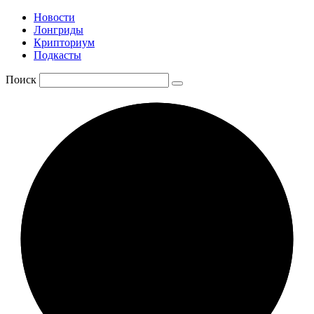
Новости
Лонгриды
Крипториум
Подкасты
Поиск