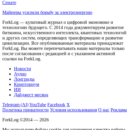
Сенате
Майнеры усилили борьбу за электроэнергию
ForkLog — культовый журнал о цифровой экономике и
технологиях будущего. С 2014 года документируем развитие
биткоина, искусственного интеллекта, квантовых технологий
и других систем, определяющих трансформацию и развитие
цивилизации.
Все опубликованные материалы принадлежат
ForkLog. Вы можете перепечатывать наши материалы только
после согласования с редакцией и с указанием активной
ссылки на ForkLog.
Новости
Аудио
Лонгриды
Крипториум
ИИ
Дайджест месяца
Telegram (AI)
YouTube
Facebook
X
Политика приватности
Условия использования
О нас
Реклама
ForkLog ©2014 — 2026
Мы используем файлы cookie для улучшения качества работы.