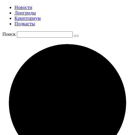
Новости
Лонгриды
Крипториум
Подкасты
Поиск