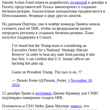
Satoshi Action Fund помогла разработать
поданный
в декабре в
Палату представителей Техаса законопроект о создании
биткоин-резерва. Аналогичные инициативы продвигаются в
Пенсильвании, Флориде и ряде других штатов.
По данным Портера, уже в ноябре команда Трампа начала
готовить указ об SBR, чтобы на федеральном уровне
опередить регионы в создании биткоин-резерва. План
получил поддержку в Сенате.
I’ve heard that the Trump team is considering an
Executive Order for a National ‘Strategic Bitcoin
Reserve’ in order to beat any state from passing it into
law first. I can confirm that U.S. Senate offices are
backing this plan up.
Game on President Trump. The race is on. ??
— Dennis Porter (@Dennis_Porter_)
November 18,
2024
12 декабря Трамп в
интервью
Джиму Крамеру для CNBC
подтвердил намерение создать SBR.
Основатель и CEO Strike Джек Маллерс
заявил
, что