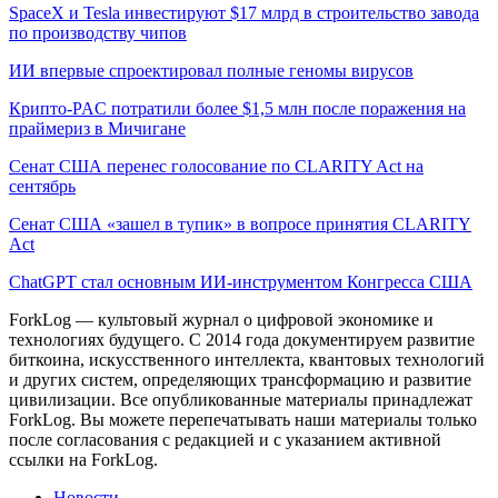
SpaceX и Tesla инвестируют $17 млрд в строительство завода
по производству чипов
ИИ впервые спроектировал полные геномы вирусов
Крипто-PAC потратили более $1,5 млн после поражения на
праймериз в Мичигане
Сенат США перенес голосование по CLARITY Act на
сентябрь
Сенат США «зашел в тупик» в вопросе принятия CLARITY
Act
ChatGPT стал основным ИИ-инструментом Конгресса США
ForkLog — культовый журнал о цифровой экономике и
технологиях будущего. С 2014 года документируем развитие
биткоина, искусственного интеллекта, квантовых технологий
и других систем, определяющих трансформацию и развитие
цивилизации.
Все опубликованные материалы принадлежат
ForkLog. Вы можете перепечатывать наши материалы только
после согласования с редакцией и с указанием активной
ссылки на ForkLog.
Новости