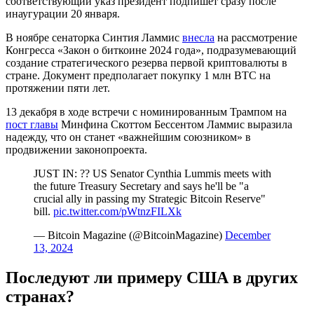
соответствующий указ президент подпишет сразу после
инаугурации 20 января.
В ноябре сенаторка Синтия Ламмис
внесла
на рассмотрение
Конгресса «Закон о биткоине 2024 года», подразумевающий
создание стратегического резерва первой криптовалюты в
стране. Документ предполагает покупку 1 млн BTC на
протяжении пяти лет.
13 декабря в ходе встречи с номинированным Трампом на
пост главы
Минфина Скоттом Бессентом Ламмис выразила
надежду, что он станет «важнейшим союзником» в
продвижении законопроекта.
JUST IN: ?? US Senator Cynthia Lummis meets with
the future Treasury Secretary and says he'll be "a
crucial ally in passing my Strategic Bitcoin Reserve"
bill.
pic.twitter.com/pWtnzFILXk
— Bitcoin Magazine (@BitcoinMagazine)
December
13, 2024
Последуют ли примеру США в других
странах?