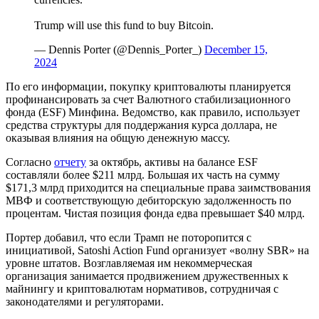
Trump will use this fund to buy Bitcoin.
— Dennis Porter (@Dennis_Porter_)
December 15,
2024
По его информации, покупку криптовалюты планируется
профинансировать за счет Валютного стабилизационного
фонда (ESF) Минфина. Ведомство, как правило, использует
средства структуры для поддержания курса доллара, не
оказывая влияния на общую денежную массу.
Согласно
отчету
за октябрь, активы на балансе ESF
составляли более $211 млрд. Большая их часть на сумму
$171,3 млрд приходится на специальные права заимствования
МВФ
и соответствующую дебиторскую задолженность по
процентам. Чистая позиция фонда едва превышает $40 млрд.
Портер добавил, что если Трамп не поторопится с
инициативой, Satoshi Action Fund организует «волну SBR» на
уровне штатов. Возглавляемая им некоммерческая
организация занимается продвижением дружественных к
майнингу и криптовалютам нормативов, сотрудничая с
законодателями и регуляторами.