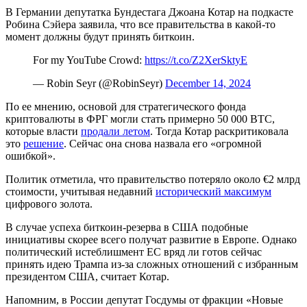
В Германии депутатка Бундестага Джоана Котар на подкасте
Робина Сэйера заявила, что все правительства в какой-то
момент должны будут принять биткоин.
For my YouTube Crowd:
https://t.co/Z2XerSktyE
— Robin Seyr (@RobinSeyr)
December 14, 2024
По ее мнению, основой для стратегического фонда
криптовалюты в ФРГ могли стать примерно 50 000 BTC,
которые власти
продали летом
. Тогда Котар раскритиковала
это
решение
. Сейчас она снова назвала его «огромной
ошибкой».
Политик отметила, что правительство потеряло около €2 млрд
стоимости, учитывая недавний
исторический максимум
цифрового золота.
В случае успеха биткоин-резерва в США подобные
инициативы скорее всего получат развитие в Европе. Однако
политический истеблишмент ЕС вряд ли готов сейчас
принять идею Трампа из-за сложных отношений с избранным
президентом США, считает Котар.
Напомним, в России депутат Госдумы от фракции «Новые