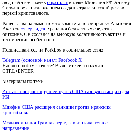
люди» Антон Ткачев
обратился
к главе Минфина РФ Антону
Силуанову с предложением создать стратегический резерв в
первой криптовалюте.
Ранее глава парламентского комитета по финрынку Анатолий
Аксаков
отверг идею
хранения бюджетных средств в
биткоине. Он сослался на высокую волатильность актива и
технические особенности.
Подписывайтесь на ForkLog в социальных сетях
Telegram (основной канал)
Facebook
X
Нашли ошибку в тексте? Выделите ее и нажмите
CTRL+ENTER
Материалы по теме
Amazon построит крупнейшую в США газовую станцию для
ИИ
Минфин США расширил санкции против иранских
криптобирж
Медиакомпания Трампа свернула криптовалютное
направление