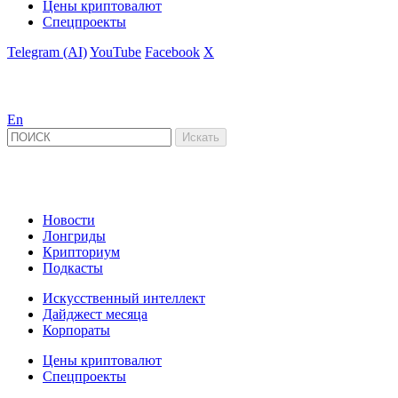
Цены криптовалют
Спецпроекты
Telegram (AI)
YouTube
Facebook
X
En
Новости
Лонгриды
Крипториум
Подкасты
Искусственный интеллект
Дайджест месяца
Корпораты
Цены криптовалют
Спецпроекты