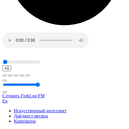
×1
Слушать ForkLog FM
En
Искусственный интеллект
Дайджест месяца
Корпораты