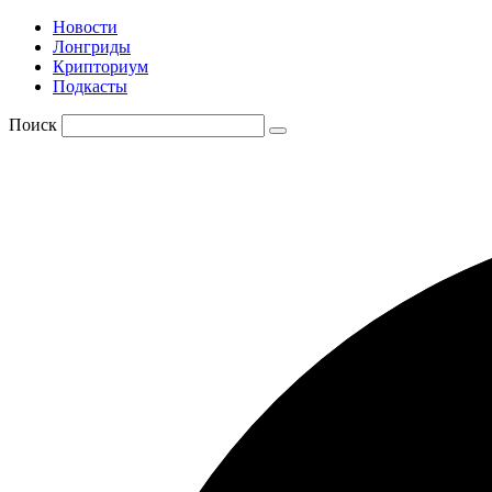
Новости
Лонгриды
Крипториум
Подкасты
Поиск