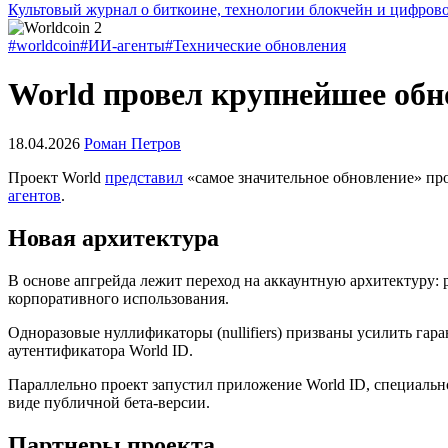
Культовый журнал о биткоине, технологии блокчейн и цифров
#worldcoin
#ИИ-агенты
#Технические обновления
World провел крупнейшее обн
18.04.2026
Роман Петров
Проект World
представил
«самое значительное обновление» пр
агентов
.
Новая архитектура
В основе апгрейда лежит переход на аккаунтную архитектуру:
корпоративного использования.
Одноразовые нуллификаторы (nullifiers) призваны усилить га
аутентификатора World ID.
Параллельно проект запустил приложение World ID, специальн
виде публичной бета-версии.
Партнеры проекта