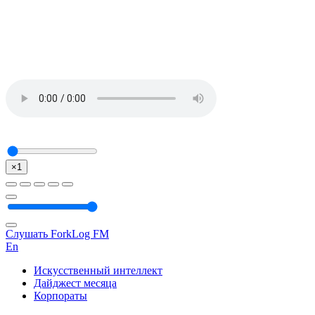
×1
Слушать ForkLog FM
En
Искусственный интеллект
Дайджест месяца
Корпораты