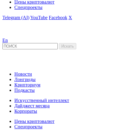
Цены криптовалют
Спецпроекты
Telegram (AI)
YouTube
Facebook
X
En
Новости
Лонгриды
Крипториум
Подкасты
Искусственный интеллект
Дайджест месяца
Корпораты
Цены криптовалют
Спецпроекты