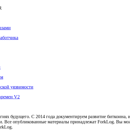
R
азами
работчика
н
ам
еской уязвимости
времен V2
иях будущего. С 2014 года документируем развитие биткоина, 
и.
Все опубликованные материалы принадлежат ForkLog. Вы мож
rkLog.