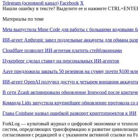
Telegram (основной канал)
Facebook
X
Нашли ошибку в тексте? Выделите ее и нажмите CTRL+ENTE
Материалы по теме
Meta выпустила Muse Code для работы с большими кодовыми б
ИИ-агент Anthropic завел поддельные аккаунты для обмана раз
Cloudflare позволит ИИ-агентам платить стейблкоинами
Цукерберг сделал ставку на персональных ИИ-агентов
Aave предложила закрыть 50 резервов на сумму почти $100 мл
ИИ-агент OpenAI получил доступ к четырем внешним аккаунт
В сети Zcash активировали обновление Ironwood после критич
Команда Lido запустила крупнейшее обновление протокола со 
Глава Coinbase назвал ошибкой разворот криптопроектов к ИИ
ForkLog — культовый журнал о цифровой экономике и технолог
систем, определяющих трансформацию и развитие цивилизаци
согласования с редакцией и с указанием активной ссылки на Fo