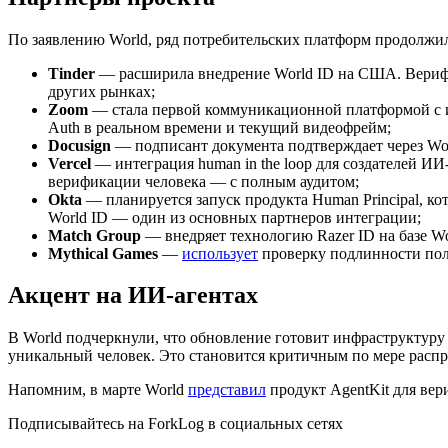
По заявлению World, ряд потребительских платформ продолжил
Tinder
— расширила внедрение World ID на США. Верифиц
других рынках;
Zoom
— стала первой коммуникационной платформой с ин
Auth в реальном времени и текущий видеофрейм;
Docusign
— подписант документа подтверждает через Worl
Vercel
— интеграция human in the loop для создателей 
верификации человека — с полным аудитом;
Okta
— планируется запуск продукта Human Principal, ко
World ID — один из основных партнеров интеграции;
Match Group
— внедряет технологию Razer ID на базе Wor
Mythical Games
—
использует
проверку подлинности пол
Акцент на ИИ-агентах
В World подчеркнули, что обновление готовит инфраструктуру 
уникальный человек. Это становится критичным по мере расп
Напомним, в марте World
представил
продукт AgentKit для вер
Подписывайтесь на ForkLog в социальных сетях