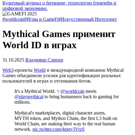
Культовый журнал о биткоине, технологии блокчейн и
цифровой экономике.
#worldcoin
#Игры и GameFi
#Искусственный Интеллект
Mythical Games применит
World ID в играх
31.10.2025
Владимир Слипер
Web3
-проекты
World
и международной компании Mythical
Games объединили усилия для идентификации реальных
пользователей в играх и отсеивания ботов.
It's a Mythical World. ✨
@worldcoin
meets
@playmythical
to bring humanness back to gaming for
millions.
Mythical's marketplaces, digital character assets,
MYTH token, and Mythos Chain, the first L3 built on
World Chain, are making their way to the real human
network.
pic.twitter.com/4gjqy3VrzS