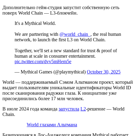
Дополнительно гейм-студия запустит собственную сеть
поверх World Chain — L3-блокчейн.
It's a Mythical World.
We are partnering with
@world_chain_
, the real human
network, to launch the first L3 on World Chain.
Together, we'll set a new standard for trust & proof of
human at scale in consumer entertainment.
pic.twitter.com/dvv5mHem5e
— Mythical Games (@playmythical)
October 30, 2025
World — поддерживаемый Сэмом Альтманом проект, который
выдает пользователям уникальные идентификаторы World ID
после сканирования радужки глаза. К инициативе уже
присоединились более 17 млн человек.
В июле 2024 года команда
запустила
L2
-решение — World
Chain.
World глазами Альтмана
Базирующаяся в Лос-Анджелесе компания Mythical работает