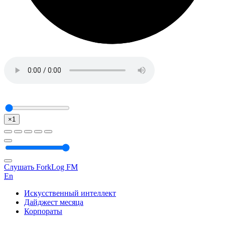
×1
Слушать ForkLog FM
En
Искусственный интеллект
Дайджест месяца
Корпораты