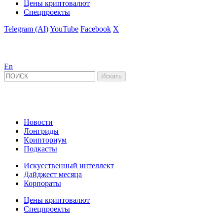
Цены криптовалют
Спецпроекты
Telegram (AI)
YouTube
Facebook
X
En
Новости
Лонгриды
Крипториум
Подкасты
Искусственный интеллект
Дайджест месяца
Корпораты
Цены криптовалют
Спецпроекты