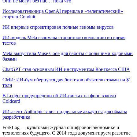
Они не могут без нас… пока что
Исследовательница OpenAI перешла в «телепатический»
стартап Conduit
ИИ впервые спроектировал полные геномы вирусов
ИИ-модель Meta взломала стороннюю компанию во время
тестов
Meta выпустила Muse Code для работы с большими кодовыми
базами
ChatGPT стал основным ИИ-инструментом Конгресса США
СМИ: ИИ-бум обернулся для бигтехов обязательствами на $1
трлн
В Ledger предупредили об ИИ-рисках на фоне взлома
Coldcard
ИИ-агент Anthropic завел поддельные аккаунты для обмана
разработчика
ForkLog — культовый журнал о цифровой экономике и
технологиях будущего. С 2014 года документируем развитие