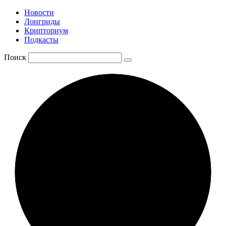
Новости
Лонгриды
Крипториум
Подкасты
Поиск