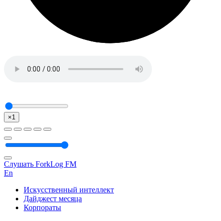
×1
Слушать ForkLog FM
En
Искусственный интеллект
Дайджест месяца
Корпораты