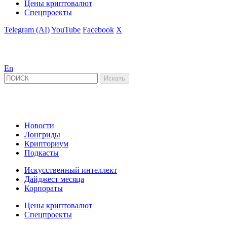
Цены криптовалют
Спецпроекты
Telegram (AI)
YouTube
Facebook
X
En
Новости
Лонгриды
Крипториум
Подкасты
Искусственный интеллект
Дайджест месяца
Корпораты
Цены криптовалют
Спецпроекты