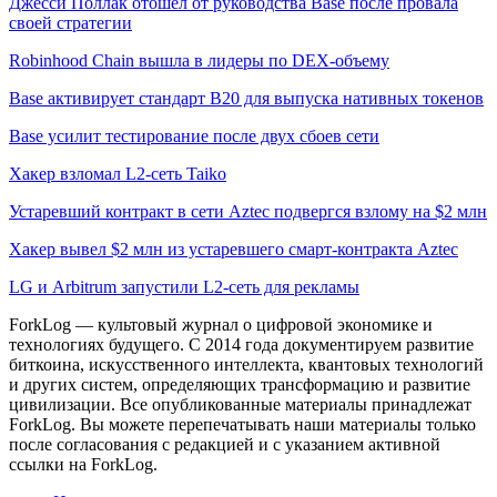
Джесси Поллак отошел от руководства Base после провала
своей стратегии
Robinhood Chain вышла в лидеры по DEX-объему
Base активирует стандарт B20 для выпуска нативных токенов
Base усилит тестирование после двух сбоев сети
Хакер взломал L2-сеть Taiko
Устаревший контракт в сети Aztec подвергся взлому на $2 млн
Хакер вывел $2 млн из устаревшего смарт-контракта Aztec
LG и Arbitrum запустили L2-сеть для рекламы
ForkLog — культовый журнал о цифровой экономике и
технологиях будущего. С 2014 года документируем развитие
биткоина, искусственного интеллекта, квантовых технологий
и других систем, определяющих трансформацию и развитие
цивилизации.
Все опубликованные материалы принадлежат
ForkLog. Вы можете перепечатывать наши материалы только
после согласования с редакцией и с указанием активной
ссылки на ForkLog.