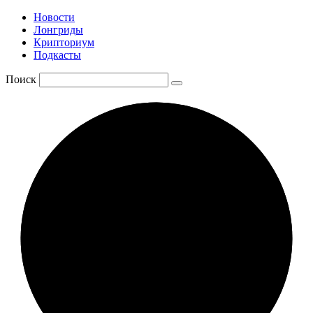
Новости
Лонгриды
Крипториум
Подкасты
Поиск