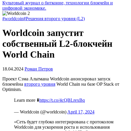
Культовый журнал о биткоине, технологии блокчейн и
цифровой экономике.
#worldcoin
#Решения второго уровня (L2)
Worldcoin запустит
собственный L2-блокчейн
World Chain
18.04.2024
Роман Петров
Проект Сэма Альтмана Worldcoin анонсировал запуск
блокчейна
второго уровня
World Chain на базе OP Stack от
Optimism.
Learn more ⬇️
https://t.co/4cQBLrexBq
— Worldcoin (@worldcoin)
April 17, 2024
«Сеть будет глубоко интегрирована с протоколом
Worldcoin для ускорения роста и использования