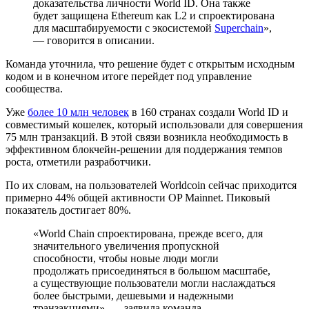
доказательства личности World ID. Она также
будет защищена Ethereum как L2 и спроектирована
для масштабируемости с экосистемой
Superchain
»,
— говорится в описании.
Команда уточнила, что решение будет с открытым исходным
кодом и в конечном итоге перейдет под управление
сообщества.
Уже
более 10 млн человек
в 160 странах создали World ID и
совместимый кошелек, который использовали для совершения
75 млн транзакций. В этой связи возникла необходимость в
эффективном блокчейн-решении для поддержания темпов
роста, отметили разработчики.
По их словам, на пользователей Worldcoin сейчас приходится
примерно 44% общей активности OP Mainnet. Пиковый
показатель достигает 80%.
«World Chain спроектирована, прежде всего, для
значительного увеличения пропускной
способности, чтобы новые люди могли
продолжать присоединяться в большом масштабе,
а существующие пользователи могли наслаждаться
более быстрыми, дешевыми и надежными
транзакциями», — заявила команда.