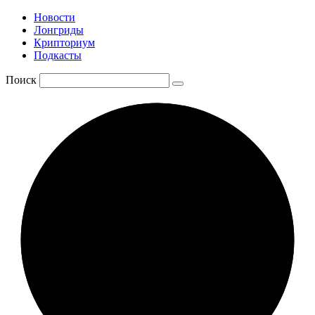
Новости
Лонгриды
Крипториум
Подкасты
Поиск