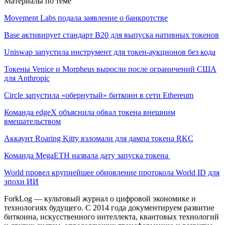
Материалы по теме
Movement Labs подала заявление о банкротстве
Base активирует стандарт B20 для выпуска нативных токенов
Uniswap запустила инструмент для токен-аукционов без кода
Токены Venice и Morpheus выросли после ограничений США
для Anthropic
Circle запустила «обернутый» биткоин в сети Ethereum
Команда edgeX объяснила обвал токена внешним
вмешательством
Аккаунт Roaring Kitty взломали для дампа токена RKC
Команда MegaETH назвала дату запуска токена
World провел крупнейшее обновление протокола World ID для
эпохи ИИ
ForkLog — культовый журнал о цифровой экономике и
технологиях будущего. С 2014 года документируем развитие
биткоина, искусственного интеллекта, квантовых технологий