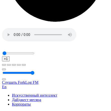
×1
Слушать ForkLog FM
En
Искусственный интеллект
Дайджест месяца
Корпораты