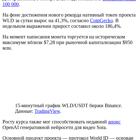
100 000
.
На фоне достижения нового рекорда нативный токен проекта
WLD за сутки вырос на 41,3%, согласно
CoinGecko
. В
недельном выражении прирост составил около 186,4%.
На момент написания монета торгуется на историческом
максимуме вблизи $7,28 при рыночной капитализации $950
млн.
15-минутный график WLD/USDT биржи Binance.
Данные:
TradingView
.
Росту курса также мог способствовать недавний
анонс
OpenAI генеративной нейросети для видео Sora.
Основной продукт проекта — протокол World ID — основан