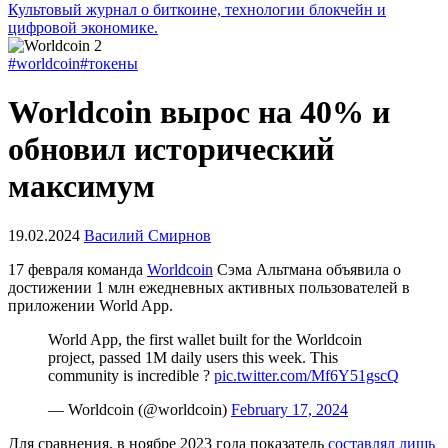
Культовый журнал о биткоине, технологии блокчейн и
цифровой экономике.
#worldcoin
#токены
Worldcoin вырос на 40% и
обновил исторический
максимум
19.02.2024
Василий Смирнов
17 февраля команда
Worldcoin
Сэма Альтмана объявила о
достижении 1 млн ежедневных активных пользователей в
приложении World App.
World App, the first wallet built for the Worldcoin
project, passed 1M daily users this week. This
community is incredible ?
pic.twitter.com/Mf6Y51gscQ
— Worldcoin (@worldcoin)
February 17, 2024
Для сравнения, в ноябре 2023 года показатель
составлял лишь