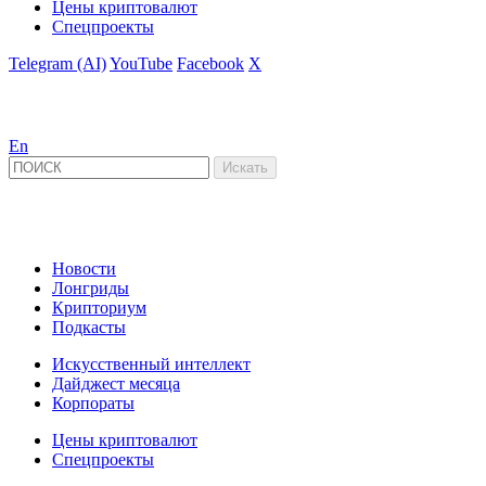
Цены криптовалют
Спецпроекты
Telegram (AI)
YouTube
Facebook
X
En
Новости
Лонгриды
Крипториум
Подкасты
Искусственный интеллект
Дайджест месяца
Корпораты
Цены криптовалют
Спецпроекты