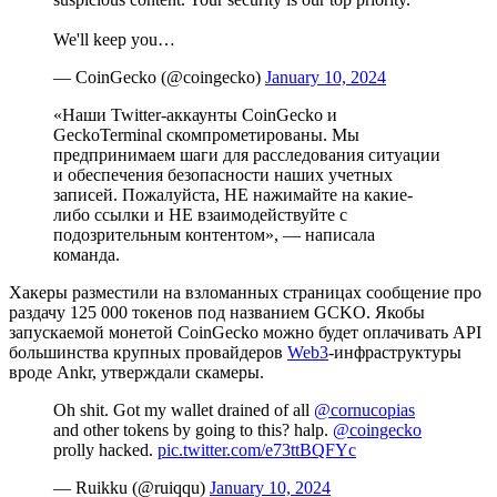
We'll keep you…
— CoinGecko (@coingecko)
January 10, 2024
«Наши Twitter-аккаунты CoinGecko и
GeckoTerminal скомпрометированы. Мы
предпринимаем шаги для расследования ситуации
и обеспечения безопасности наших учетных
записей. Пожалуйста, НЕ нажимайте на какие-
либо ссылки и НЕ взаимодействуйте с
подозрительным контентом», — написала
команда.
Хакеры разместили на взломанных страницах сообщение про
раздачу 125 000 токенов под названием GCKO. Якобы
запускаемой монетой CoinGecko можно будет оплачивать
API
большинства крупных провайдеров
Web3
-инфраструктуры
вроде Ankr, утверждали скамеры.
Oh shit. Got my wallet drained of all
@cornucopias
and other tokens by going to this? halp.
@coingecko
prolly hacked.
pic.twitter.com/e73ttBQFYc
— Ruikku (@ruiqqu)
January 10, 2024