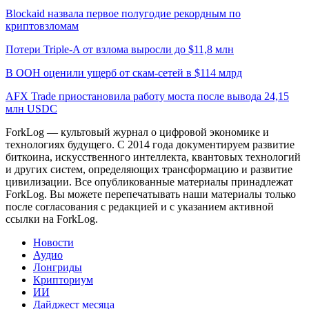
Blockaid назвала первое полугодие рекордным по
криптовзломам
Потери Triple-A от взлома выросли до $11,8 млн
В ООН оценили ущерб от скам-сетей в $114 млрд
AFX Trade приостановила работу моста после вывода 24,15
млн USDC
ForkLog — культовый журнал о цифровой экономике и
технологиях будущего. С 2014 года документируем развитие
биткоина, искусственного интеллекта, квантовых технологий
и других систем, определяющих трансформацию и развитие
цивилизации.
Все опубликованные материалы принадлежат
ForkLog. Вы можете перепечатывать наши материалы только
после согласования с редакцией и с указанием активной
ссылки на ForkLog.
Новости
Аудио
Лонгриды
Крипториум
ИИ
Дайджест месяца