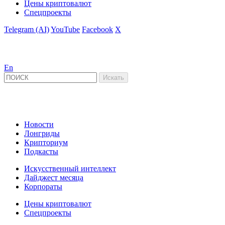
Цены криптовалют
Спецпроекты
Telegram (AI)
YouTube
Facebook
X
En
Новости
Лонгриды
Крипториум
Подкасты
Искусственный интеллект
Дайджест месяца
Корпораты
Цены криптовалют
Спецпроекты