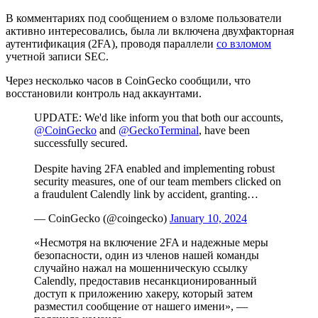
В комментариях под сообщением о взломе пользователи
активно интересовались, была ли включена двухфакторная
аутентификация (2FA), проводя параллели
со взломом
учетной записи
SEC
.
Через несколько часов в CoinGecko сообщили, что
восстановили контроль над аккаунтами.
UPDATE: We'd like inform you that both our accounts,
@CoinGecko
and
@GeckoTerminal
, have been
successfully secured.
Despite having 2FA enabled and implementing robust
security measures, one of our team members clicked on
a fraudulent Calendly link by accident, granting…
— CoinGecko (@coingecko)
January 10, 2024
«Несмотря на включение 2FA и надежные меры
безопасности, один из членов нашей команды
случайно нажал на мошенническую ссылку
Calendly
, предоставив несанкционированный
доступ к приложению хакеру, который затем
разместил сообщение от нашего имени», —