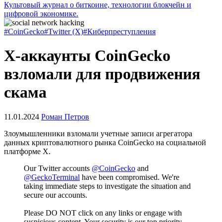
Культовый журнал о биткоине, технологии блокчейн и
цифровой экономике.
#CoinGecko
#Twitter (X)
#Киберпреступления
X-аккаунты CoinGecko
взломали для продвижения
скама
11.01.2024
Роман Петров
Злоумышленники взломали учетные записи агрегатора
данных криптовалютного рынка CoinGecko на социальной
платформе X.
Our Twitter accounts
@CoinGecko
and
@GeckoTerminal
have been compromised. We're
taking immediate steps to investigate the situation and
secure our accounts.
Please DO NOT click on any links or engage with
suspicious content. Your security is our top priority.