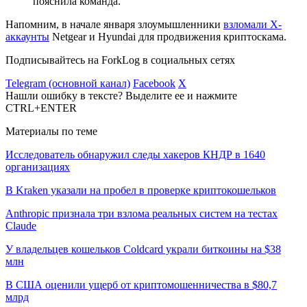
пояснила команда.
Напомним, в начале января злоумышленники
взломали X-
аккаунты
Netgear и Hyundai для продвижения криптоскама.
Подписывайтесь на ForkLog в социальных сетях
Telegram (основной канал)
Facebook
X
Нашли ошибку в тексте? Выделите ее и нажмите
CTRL+ENTER
Материалы по теме
Исследователь обнаружил следы хакеров КНДР в 1640
организациях
В Kraken указали на пробел в проверке криптокошельков
Anthropic признала три взлома реальных систем на тестах
Claude
У владельцев кошельков Coldcard украли биткоины на $38
млн
В США оценили ущерб от криптомошенничества в $80,7
млрд