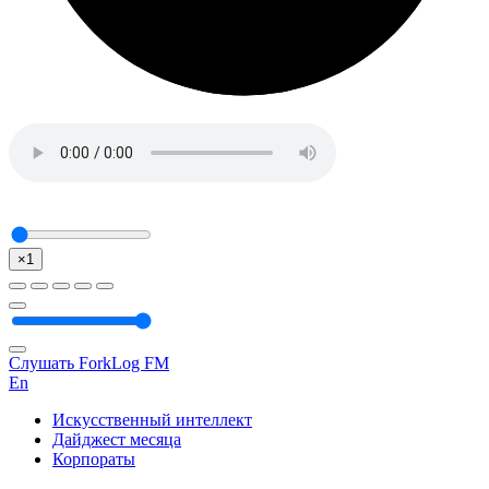
×1
Слушать ForkLog FM
En
Искусственный интеллект
Дайджест месяца
Корпораты