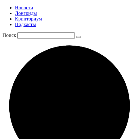
Новости
Лонгриды
Крипториум
Подкасты
Поиск