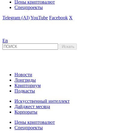
Цены криптовалют
Спецпроекты
Telegram (AI)
YouTube
Facebook
X
En
Новости
Лонгриды
Крипториум
Подкасты
Искусственный интеллект
Дайджест месяца
Корпораты
Цены криптовалют
Спецпроекты