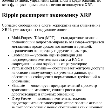
обмена активов, управления капиталом и кредитования. Во
всех функциях прямо или косвенно используется XRP.
Ripple расширяет экономику XRP
Согласно сообщению в блоге, корпоративным клиентам на
XRPL уже доступны следующие опции:
Multi-Purpose Token (MPT) — стандарт токенизации,
позволяющий запрограммировать без смарт-контрактов
метаданные вроде сроков погашения и траншей,
ограничения на передачу и другие параметры;
Credentials — уровень идентификации для
подтверждения эмитентами статуса
KYC
и
аккредитации или одобрения от регуляторов;
Permissioned Domains — обеспечивает контроль доступа
на основе вышеупомянутых учетных данных для
обеспечения соблюдения нормативных требований в
блокчейне;
Simulate — моделирует предварительный просмотр
транзакции в мейннете, снижая риски для
дорогостоящих и сложных операций;
Deep Freeze — позволяет эмитентам токенов
предотвращать неправомерное использование активов
за счет блокировки с целью обеспечения санкционных