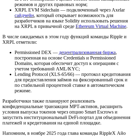
режимов и других правовых норм;
XRPL EVM Sidechain — подключенный через Axelar
сайдчейн
, который открывает возможность для
разработчиков на языке Solidity использовать решения
на XRPL в привычной среде
Ethereum Virtual Machine
.
В числе ожидаемых в этом году функций команды Ripple и
XRPL отметили:
Permissioned DEX —
децентрализованная биржа
,
построенная на основе Credentials и Permissioned
Domains, которая обеспечит доступ к операциям с
учетом требований
AML
/KYC;
Lending Protocol (XLS-65/66) — протокол кредитования
для предоставления займов на фиксированный срок и
по стабильной процентной ставке в автоматическом
режиме.
Разработчики также планируют реализовать
конфиденциальные транзакции MPT-активов, расширить
условия выпуска токенов через опцию Smart Escrows и
запустить институциональный DeFi-портал для объединения
платежей и кредитования на единой площадке.
Напомним, в ноябре 2025 года глава команды RippleX Айо