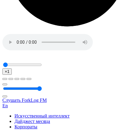
×1
Слушать ForkLog FM
En
Искусственный интеллект
Дайджест месяца
Корпораты