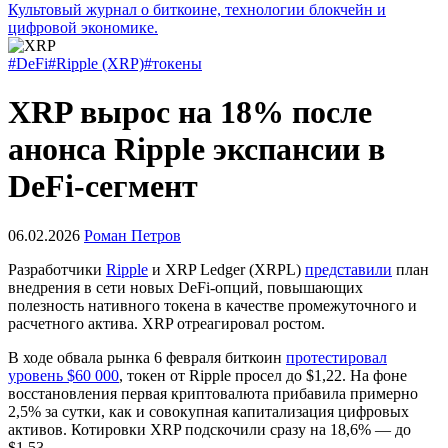
Культовый журнал о биткоине, технологии блокчейн и
цифровой экономике.
#DeFi
#Ripple (XRP)
#токены
XRP вырос на 18% после
анонса Ripple экспансии в
DeFi-сегмент
06.02.2026
Роман Петров
Разработчики
Ripple
и XRP Ledger (XRPL)
представили
план
внедрения в сети новых DeFi-опций, повышающих
полезность нативного токена в качестве промежуточного и
расчетного актива. XRP отреагировал ростом.
В ходе обвала рынка 6 февраля биткоин
протестировал
уровень $60 000
, токен от Ripple просел до $1,22. На фоне
восстановления первая криптовалюта прибавила примерно
2,5% за сутки, как и совокупная капитализация цифровых
активов. Котировки XRP подскочили сразу на 18,6% — до
$1,53.