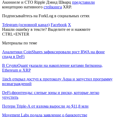
Акиниеле и CTO Ripple Дэвид Шварц
представили
концепцию нативного
стейкинга
XRP.
Подписывайтесь на ForkLog в социальных сетях
Telegram (основной канал)
Facebook
X
Нашли ошибку в тексте? Выделите ее и нажмите
CTRL+ENTER
Материалы по теме
Аналитики CoinShares зафиксировали рост RWA на фоне
спада в DeFi
В CryptoQuant указали на накопление китами биткоина,
Ethereum и XRP
1inch открыл доступ к протоколу Aqua и запустил программу
вознаграждений
DeFi-фронтенды: слепые зоны и риски, которые легко
упустить
Потери Triple-A от взлома выросли до $11,8 млн
Movement Labs подала заявление о банкротстве