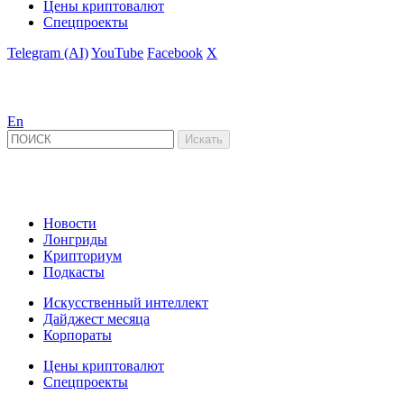
Цены криптовалют
Спецпроекты
Telegram (AI)
YouTube
Facebook
X
En
Новости
Лонгриды
Крипториум
Подкасты
Искусственный интеллект
Дайджест месяца
Корпораты
Цены криптовалют
Спецпроекты