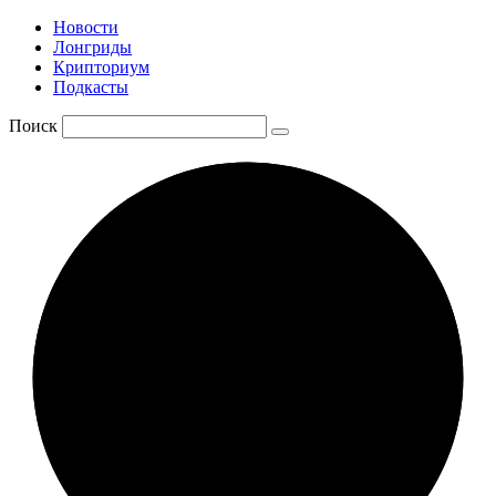
Новости
Лонгриды
Крипториум
Подкасты
Поиск