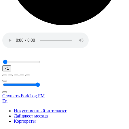
×1
Слушать ForkLog FM
En
Искусственный интеллект
Дайджест месяца
Корпораты