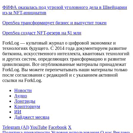
ФИФА оказалась под угрозой уголовного дела в Швейцарии
из-за NFT-инициатив
OpenSea трансформирует бизнес и выпустит токен
OpenSea создаст NFT-резерв на $1 млн
ForkLog — культовый журнал о цифровой экономике и
технологиях будущего. С 2014 года документируем развитие
биткоина, искусственного интеллекта, квантовых технологий
и других систем, определяющих трансформацию и развитие
цивилизации.
Все опубликованные материалы принадлежат
ForkLog. Вы можете перепечатывать наши материалы только
после согласования с редакцией и с указанием активной
ссылки на ForkLog.
Новости
Аудио
Лонгриды
Крипториум
ИИ
Дайджест месяца
Telegram (AI)
YouTube
Facebook
X
Политика приватности
Условия использования
О нас
Реклама