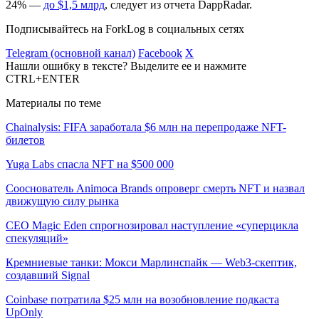
24% —
до $1,5 млрд
, следует из отчета DappRadar.
Подписывайтесь на ForkLog в социальных сетях
Telegram (основной канал)
Facebook
X
Нашли ошибку в тексте? Выделите ее и нажмите
CTRL+ENTER
Материалы по теме
Chainalysis: FIFA заработала $6 млн на перепродаже NFT-
билетов
Yuga Labs спасла NFT на $500 000
Сооснователь Animoca Brands опроверг смерть NFT и назвал
движущую силу рынка
CEO Magic Eden спрогнозировал наступление «суперцикла
спекуляций»
Кремниевые танки: Мокси Марлинспайк — Web3-скептик,
создавший Signal
Coinbase потратила $25 млн на возобновление подкаста
UpOnly