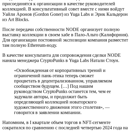
присоединятся к организации в качестве руководителей
коллекцией. В консультативный совет вместе с ними войдут
Уайли Аронов (Gordon Goner) из Yuga Labs и Эрик Кальдерон
из Art Blocks.
После передачи собственности NODE организует полную
выставку коллекции в своем хабе в Пало-Альто (Калифорния).
Для организации постоянной экспозиции компания разместит
там полную Ethereum-ноду.
В качестве консультанта для сопровождения сделки NODE
наняла менеджера CryptoPunks в Yuga Labs Натали Стоун.
«Освобожденная от корпоративных трений и
ограничений панк-этика теперь сможет
процветать в децентрализованном, управляемом
сообществом будущем. […] Под нашим
руководством CryptoPunks останется тем, чем ее
задумали авторы, и продолжит быть
определяющей коллекцией новаторского
художественного движения этого столетия», —
говорится в заявлении компании.
Напомним, в I квартале объем торгов в NFT-сегменте
сократился по сравнению с последней четвертью 2024 года на