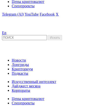
Цены криптовалют
Спецпроекты
Telegram (AI)
YouTube
Facebook
X
En
Новости
Лонгриды
Крипториум
Подкасты
Искусственный интеллект
Дайджест месяца
Корпораты
Цены криптовалют
Спецпроекты