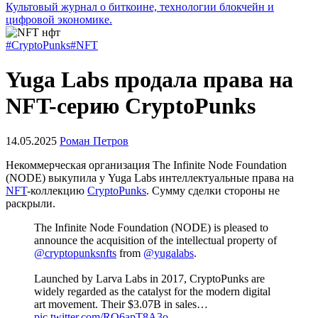
Культовый журнал о биткоине, технологии блокчейн и
цифровой экономике.
#CryptoPunks
#NFT
Yuga Labs продала права на
NFT-серию CryptoPunks
14.05.2025
Роман Петров
Некоммерческая организация The Infinite Node Foundation
(NODE) выкупила у Yuga Labs интеллектуальные права на
NFT
-коллекцию
CryptoPunks
. Сумму сделки стороны не
раскрыли.
The Infinite Node Foundation (NODE) is pleased to
announce the acquisition of the intellectual property of
@cryptopunksnfts
from
@yugalabs
.
Launched by Larva Labs in 2017, CryptoPunks are
widely regarded as the catalyst for the modern digital
art movement. Their $3.07B in sales…
pic.twitter.com/RQ6apT8A3o