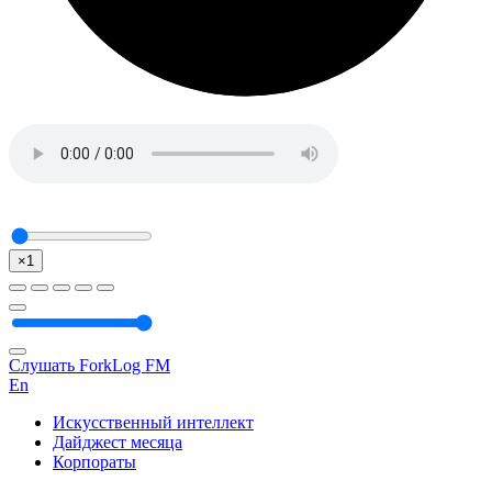
×1
Слушать ForkLog FM
En
Искусственный интеллект
Дайджест месяца
Корпораты