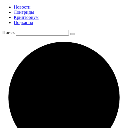
Новости
Лонгриды
Крипториум
Подкасты
Поиск