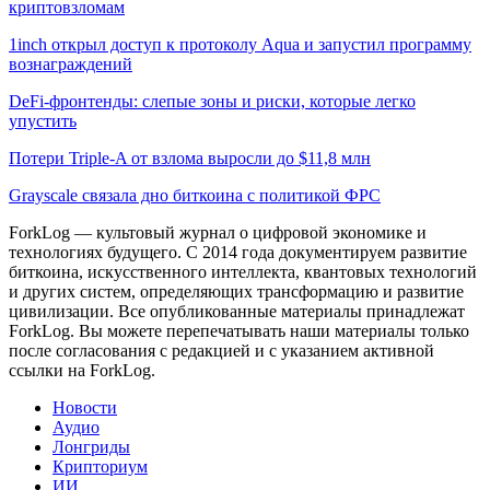
криптовзломам
1inch открыл доступ к протоколу Aqua и запустил программу
вознаграждений
DeFi-фронтенды: слепые зоны и риски, которые легко
упустить
Потери Triple-A от взлома выросли до $11,8 млн
Grayscale связала дно биткоина с политикой ФРС
ForkLog — культовый журнал о цифровой экономике и
технологиях будущего. С 2014 года документируем развитие
биткоина, искусственного интеллекта, квантовых технологий
и других систем, определяющих трансформацию и развитие
цивилизации.
Все опубликованные материалы принадлежат
ForkLog. Вы можете перепечатывать наши материалы только
после согласования с редакцией и с указанием активной
ссылки на ForkLog.
Новости
Аудио
Лонгриды
Крипториум
ИИ