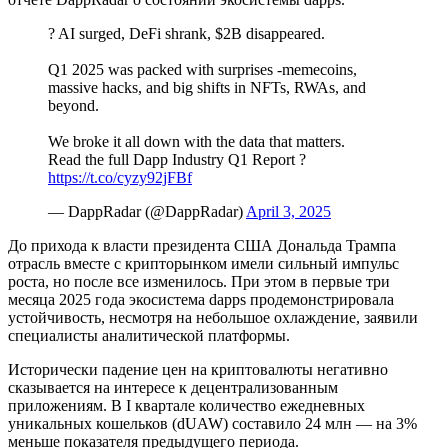
? AI surged, DeFi shrank, $2B disappeared.
Q1 2025 was packed with surprises -memecoins,
massive hacks, and big shifts in NFTs, RWAs, and
beyond.
We broke it all down with the data that matters.
Read the full Dapp Industry Q1 Report ?
https://t.co/cyzy92jFBf
— DappRadar (@DappRadar)
April 3, 2025
До прихода к власти президента США Дональда Трампа
отрасль вместе с крипторынком имели сильный импульс
роста, но после все изменилось. При этом в первые три
месяца 2025 года экосистема dapps продемонстрировала
устойчивость, несмотря на небольшое охлаждение, заявили
специалисты аналитической платформы.
Исторически падение цен на криптовалюты негативно
сказывается на интересе к децентрализованным
приложениям. В I квартале количество ежедневных
уникальных кошельков (dUAW) составило 24 млн — на 3%
меньше показателя предыдущего периода.