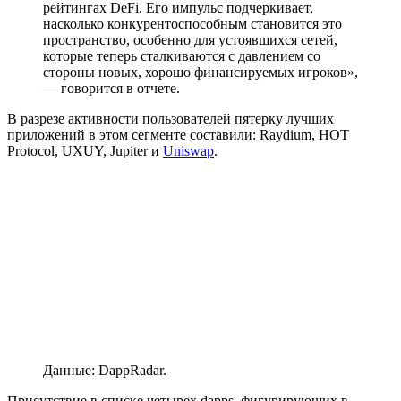
рейтингах DeFi. Его импульс подчеркивает,
насколько конкурентоспособным становится это
пространство, особенно для устоявшихся сетей,
которые теперь сталкиваются с давлением со
стороны новых, хорошо финансируемых игроков»,
— говорится в отчете.
В разрезе активности пользователей пятерку лучших
приложений в этом сегменте составили: Raydium, HOT
Protocol, UXUY, Jupiter и
Uniswap
.
Данные: DappRadar.
Присутствие в списке четырех dapps, фигурирующих в