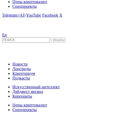
Цены криптовалют
Спецпроекты
Telegram (AI)
YouTube
Facebook
X
En
Новости
Лонгриды
Крипториум
Подкасты
Искусственный интеллект
Дайджест месяца
Корпораты
Цены криптовалют
Спецпроекты