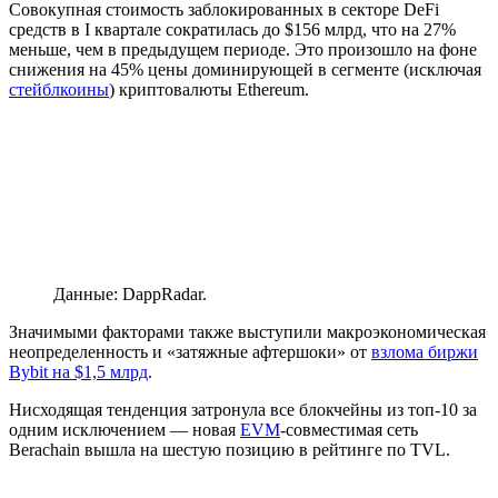
Совокупная стоимость заблокированных в секторе DeFi
средств в I квартале сократилась до $156 млрд, что на 27%
меньше, чем в предыдущем периоде. Это произошло на фоне
снижения на 45% цены доминирующей в сегменте (исключая
стейблкоины
) криптовалюты Ethereum.
Данные: DappRadar.
Значимыми факторами также выступили макроэкономическая
неопределенность и «затяжные афтершоки» от
взлома биржи
Bybit на $1,5 млрд
.
Нисходящая тенденция затронула все блокчейны из топ-10 за
одним исключением — новая
EVM
-совместимая сеть
Berachain вышла на шестую позицию в рейтинге по TVL.