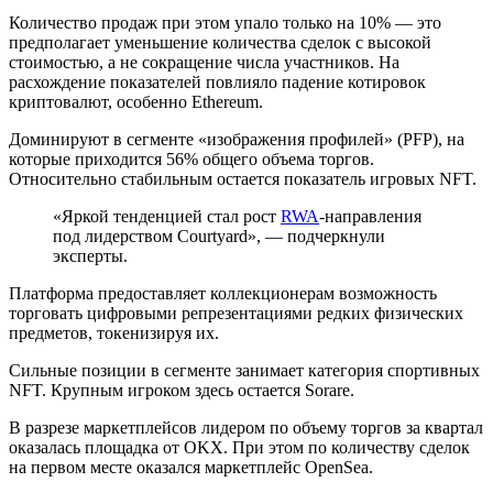
Количество продаж при этом упало только на 10% — это
предполагает уменьшение количества сделок с высокой
стоимостью, а не сокращение числа участников. На
расхождение показателей повлияло падение котировок
криптовалют, особенно Ethereum.
Доминируют в сегменте «изображения профилей» (PFP), на
которые приходится 56% общего объема торгов.
Относительно стабильным остается показатель игровых NFT.
«Яркой тенденцией стал рост
RWA
-направления
под лидерством Courtyard», — подчеркнули
эксперты.
Платформа предоставляет коллекционерам возможность
торговать цифровыми репрезентациями редких физических
предметов, токенизируя их.
Сильные позиции в сегменте занимает категория спортивных
NFT. Крупным игроком здесь остается Sorare.
В разрезе маркетплейсов лидером по объему торгов за квартал
оказалась площадка от OKX. При этом по количеству сделок
на первом месте оказался маркетплейс OpenSea.