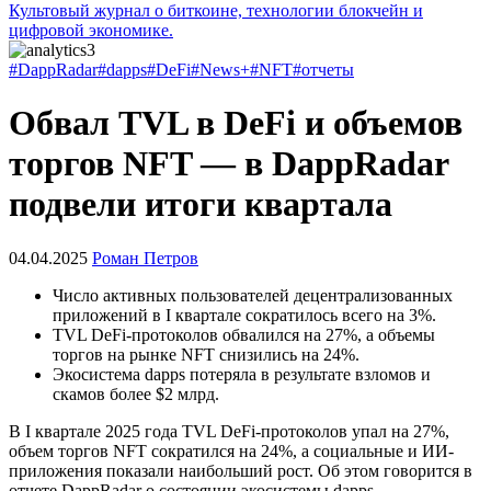
Культовый журнал о биткоине, технологии блокчейн и
цифровой экономике.
#DappRadar
#dapps
#DeFi
#News+
#NFT
#отчеты
Обвал TVL в DeFi и объемов
торгов NFT — в DappRadar
подвели итоги квартала
04.04.2025
Роман Петров
Число активных пользователей децентрализованных
приложений в I квартале сократилось всего на 3%.
TVL DeFi-протоколов обвалился на 27%, а объемы
торгов на рынке NFT снизились на 24%.
Экосистема dapps потеряла в результате взломов и
скамов более $2 млрд.
В I квартале 2025 года
TVL
DeFi-протоколов упал на 27%,
объем торгов NFT сократился на 24%, а социальные и ИИ-
приложения показали наибольший рост. Об этом говорится в
отчете DappRadar о состоянии экосистемы
dapps
.