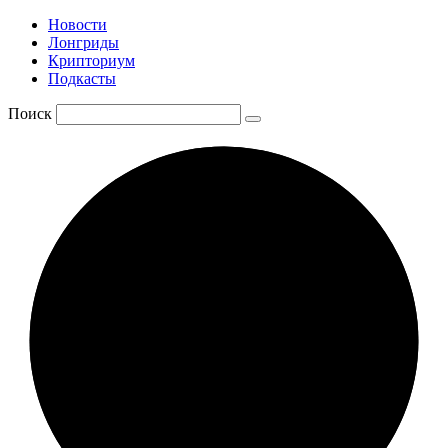
Новости
Лонгриды
Крипториум
Подкасты
Поиск