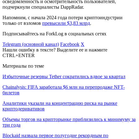
осведомленность и осмотрительность пользователей,
подчеркнули специалисты DappRadar.
Напомним, с начала 2024 года потери криптоиндустрии
только от взломов
превысили $3,83 млрд
.
Подписывайтесь на ForkLog в социальных сетях
Telegram (основной канал)
Facebook
X
Нашли ошибку в тексте? Выделите ее и нажмите
CTRL+ENTER
Материалы по теме
Избыточные резервы Tether сократились вдвое за квартал
Chainalysis: FIFA заработала $6 млн на перепродаже NFT-
билетов
Аналитики указали на концентрацию риска на рынке
криптодеривативов
Объемы торгов на крипторынке приблизились к минимуму за
три года
Blockaid назвала первое полугодие рекордным по