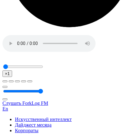
×1
Слушать ForkLog FM
En
Искусственный интеллект
Дайджест месяца
Корпораты