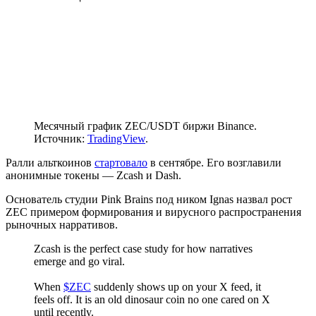
Месячный график ZEC/USDT биржи Binance.
Источник:
TradingView
.
Ралли альткоинов
стартовало
в сентябре. Его возглавили
анонимные токены — Zcash и Dash.
Основатель студии Pink Brains под ником Ignas назвал рост
ZEC примером формирования и вирусного распространения
рыночных нарративов.
Zcash is the perfect case study for how narratives
emerge and go viral.
When
$ZEC
suddenly shows up on your X feed, it
feels off. It is an old dinosaur coin no one cared on X
until recently.