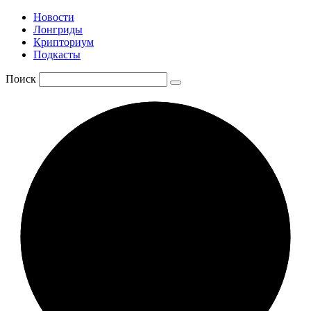
Новости
Лонгриды
Крипториум
Подкасты
Поиск