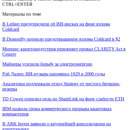
CTRL+ENTER
Материалы по теме
В Ledger предупредили об ИИ-рисках на фоне взлома
Coldcard
В Dragonfly оценили предотвращение взлома Coldcard в $2
Мнение: криптоиндустрия переживет провал CLARITY Act в
Сенате
Майнеры усилили борьбу за электроэнергию
Рэй Далио: ИИ-пузырь напомнил 1929 и 2000 годы
Аналитики поддержали отход Strategy от чистого биткоин-
резерва
TD Cowen понизил цель по SharpLink на фоне слабости ETH
IBM назвала сроки коммерческого прорыва квантовых
компьютеров
В ARK Invest заявили о крупнейшей консолидации на
крипторынке