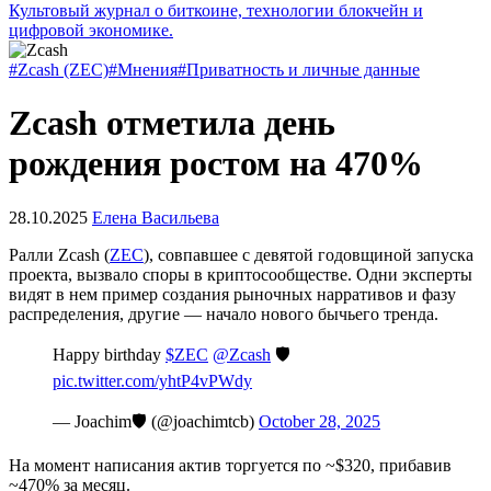
Культовый журнал о биткоине, технологии блокчейн и
цифровой экономике.
#Zcash (ZEC)
#Мнения
#Приватность и личные данные
Zcash отметила день
рождения ростом на 470%
28.10.2025
Елена Васильева
Ралли Zcash (
ZEC
), совпавшее с девятой годовщиной запуска
проекта, вызвало споры в криптосообществе. Одни эксперты
видят в нем пример создания рыночных нарративов и фазу
распределения, другие — начало нового бычьего тренда.
Happy birthday
$ZEC
@Zcash
🛡️
pic.twitter.com/yhtP4vPWdy
— Joachim🛡️ (@joachimtcb)
October 28, 2025
На момент написания актив торгуется по ~$320, прибавив
~470% за месяц.