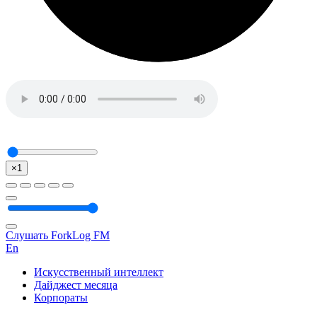
×1
Слушать ForkLog FM
En
Искусственный интеллект
Дайджест месяца
Корпораты