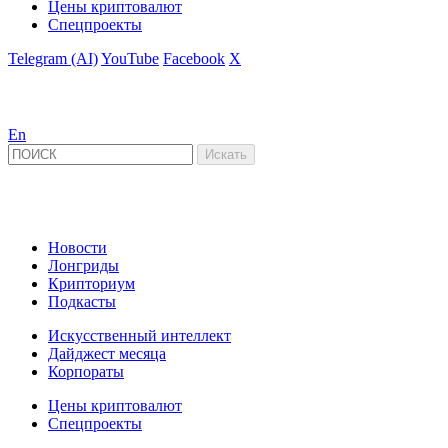
Цены криптовалют
Спецпроекты
Telegram (AI)
YouTube
Facebook
X
En
Новости
Лонгриды
Крипториум
Подкасты
Искусственный интеллект
Дайджест месяца
Корпораты
Цены криптовалют
Спецпроекты