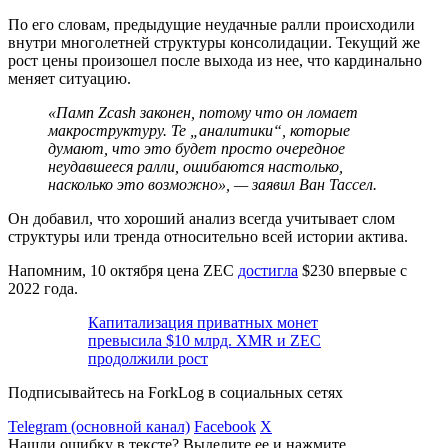
По его словам, предыдущие неудачные ралли происходили
внутри многолетней структуры консолидации. Текущий же
рост цены произошел после выхода из нее, что кардинально
меняет ситуацию.
«Памп Zcash законен, потому что он ломает
макроструктуру. Те „аналитики“, которые
думают, что это будет просто очередное
неудавшееся ралли, ошибаются настолько,
насколько это возможно», — заявил Ван Тассел.
Он добавил, что хороший анализ всегда учитывает слом
структуры или тренда относительно всей истории актива.
Напомним, 10 октября цена ZEC
достигла
$230 впервые с
2022 года.
Капитализация приватных монет
превысила $10 млрд. XMR и ZEC
продолжили рост
Подписывайтесь на ForkLog в социальных сетях
Telegram (основной канал)
Facebook
X
Нашли ошибку в тексте? Выделите ее и нажмите