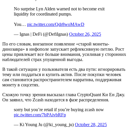
No surprise Lyn Alden warned not to become exit
liquidity for coordinated pumps.
You…
pic.twitter.com/Qdr8woMAwD
— Ignas | DeFi (@DefiIgnas)
October 26, 2025
По его словам, внезапное появление «старой монеты-
динозавра» в инфополе запускает рефлексивную петлю. Рост
цены привлекает все больше внимания, усиливая у сторонних
наблюдателей страх упущенной выгоды.
В такой ситуации у пользователя есть два пути: игнорировать
тему или поддаться и купить актив. После покупки человек
сам становится распространителем нарратива, поддерживая
монету в соцсетях.
Схожую точку зрения высказал глава CryptoQuant Ки Ен Джу.
Он заявил, что Zcash находится в фазе распределения.
sorry but you’re retail if you’re buying zcash now
pic.twitter.com/7bPAivbRFp
— Ki Young Ju (@ki_young_ju)
October 28, 2025