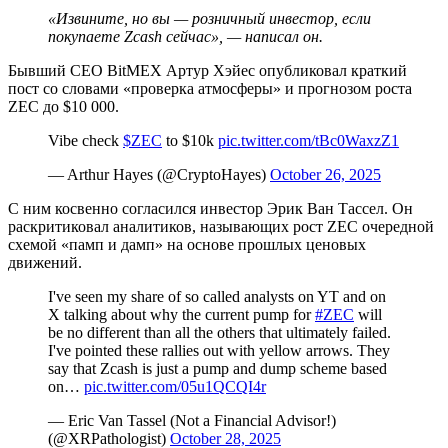
«Извините, но вы — розничный инвестор, если
покупаете Zcash сейчас», — написал он.
Бывший CEO BitMEX Артур Хэйес опубликовал краткий
пост со словами «проверка атмосферы» и прогнозом роста
ZEC до $10 000.
Vibe check
$ZEC
to $10k
pic.twitter.com/tBc0WaxzZ1
— Arthur Hayes (@CryptoHayes)
October 26, 2025
С ним косвенно согласился инвестор Эрик Ван Тассел. Он
раскритиковал аналитиков, называющих рост ZEC очередной
схемой «памп и дамп» на основе прошлых ценовых
движений.
I've seen my share of so called analysts on YT and on
X talking about why the current pump for
#ZEC
will
be no different than all the others that ultimately failed.
I've pointed these rallies out with yellow arrows. They
say that Zcash is just a pump and dump scheme based
on…
pic.twitter.com/05u1QCQI4r
— Eric Van Tassel (Not a Financial Advisor!)
(@XRPathologist)
October 28, 2025