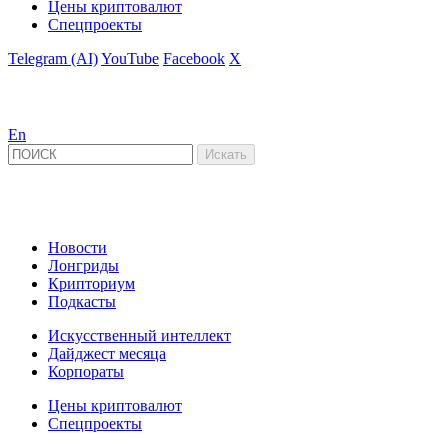
Цены криптовалют
Спецпроекты
Telegram (AI)
YouTube
Facebook
X
En
Новости
Лонгриды
Крипториум
Подкасты
Искусственный интеллект
Дайджест месяца
Корпораты
Цены криптовалют
Спецпроекты