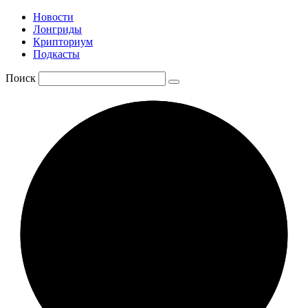
Новости
Лонгриды
Крипториум
Подкасты
Поиск