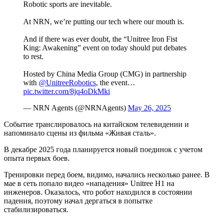
Robotic sports are inevitable.
At NRN, we’re putting our tech where our mouth is.
And if there was ever doubt, the “Unitree Iron Fist
King: Awakening” event on today should put debates
to rest.
Hosted by China Media Group (CMG) in partnership
with
@UnitreeRobotics
, the event…
pic.twitter.com/8jq4oDkMki
— NRN Agents (@NRNAgents)
May 26, 2025
Событие транслировалось на китайском телевидении и
напоминало сцены из фильма «Живая сталь».
В декабре 2025 года планируется новый поединок с учетом
опыта первых боев.
Тренировки перед боем, видимо, начались несколько ранее. В
мае в сеть попало видео «нападения» Unitree H1 на
инженеров. Оказалось, что робот находился в состоянии
падения, поэтому начал дергаться в попытке
стабилизироваться.