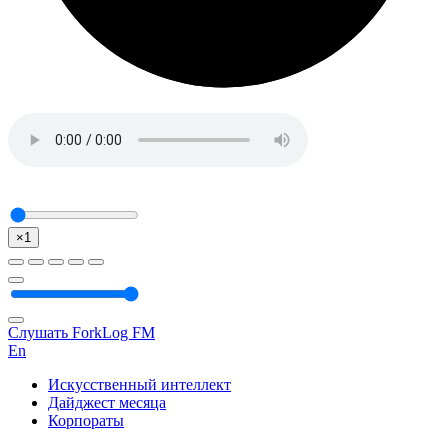
×1
Слушать ForkLog FM
En
Искусственный интеллект
Дайджест месяца
Корпораты