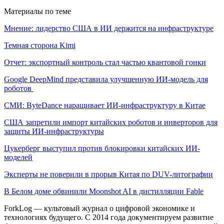
Материалы по теме
Мнение: лидерство США в ИИ держится на инфраструктуре
Темная сторона Kimi
Отчет: экспортный контроль стал частью квантовой гонки
Google DeepMind представила улучшенную ИИ-модель для
роботов
СМИ: ByteDance наращивает ИИ-инфраструктуру в Китае
США запретили импорт китайских роботов и инверторов для
защиты ИИ-инфраструктуры
Цукерберг выступил против блокировки китайских ИИ-
моделей
Эксперты не поверили в прорыв Китая по DUV-литографии
В Белом доме обвинили Moonshot AI в дистилляции Fable
ForkLog — культовый журнал о цифровой экономике и
технологиях будущего. С 2014 года документируем развитие