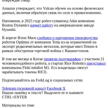
повреждая товар.
Amazon утверждает, что Vulcan обучен на основе физических
данных, включая обратную связь по силе и прикосновению.
Напомним, в 2025 году робот-гуманоид Atlas компании
Boston Dynamics
начнет работу
на американском заводе
Hyundai.
В апреле Илон Маск
сообщил о нарушении производства
роботов Optimus от компании Tesla из-за ограничений на
экспорт редкоземельных металлов, которые ввел Пекин в
рамках обострения торговой войны с Вашингтоном.
В том же месяце в Китае
провели полумарафон
с участием 21
человекоподобного робота, а стартап Rice Robotics
представил
компаньона Floki minibot M1. Его владельцы смогут
зарабатывать токены RICE.
Подписывайтесь на ForkLog в социальных сетях
Telegram (основной канал)
Facebook
X
Нашли ошибку в тексте? Выделите ее и нажмите
CTRL+ENTER
Материалы по теме