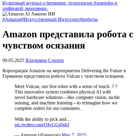
Культовый журнал о биткоине, технологии блокчейн и
цифровой экономике.
#Amazon
#Искусственный Интеллект
#роботы
Amazon представила робота с
чувством осязания
09.05.2025
Владимир Слипер
Корпорация Amazon на мероприятии Delivering the Future в
Германии представила робота Vulcan с чувством осязания.
Meet Vulcan, our first robot with a sense of touch. ? ?️
This innovative system combines physical AI with
novel hardware solutions—like computer vision, tactile
sensing, and machine learning—to reimagine how we
complete orders for our customers.
With the ability to pick and…
pic.twitter.com/OIvGGi0ghJ
— Amazon (@amazon)
May 7, 2025