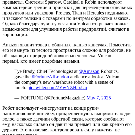
предметы. Системы Sparrow, Cardinal и Robin используют
компьютерное зрение и присоски для перемещения отдельных
продуктов или упаковок. Proteus, Titan и Hercules поднимают
и таскают тележки с товарами по центрам обработки заказов.
Однако благодаря чувству осязания Vulcan открывает новые
возможности для улучшения работы предприятий, считают в
корпорации.
Amazon хранит товар в обшитых тканью капсулах. Поместить
его и вынуть из тесного пространства сложно для роботов, не
обладающих природной ловкостью человека. Vulcan —
первый, кто имеет подобные навыки.
Tye Brady, Chief Technologist at
@Amazon
Robotics,
gave the
#FortuneAILondon
audience a look at Vulcan,
the company's new warehouse robot with a sense of
touch.
pic.twitter.com/7YwNZHaxUq
— FORTUNE (@FortuneMagazine)
May 7, 2025
Робот использует «инструмент на конце руки»,
напоминающий линейку, прикрепленную к выпрямителю для
волос, а также датчики обратной связи, которые сообщают
ему, насколько сильно он давит на предмет или как крепко его
держит. Это позволяет контролировать силу нажатия, не