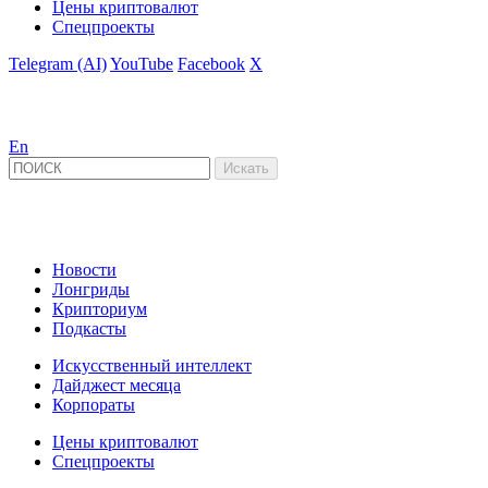
Цены криптовалют
Спецпроекты
Telegram (AI)
YouTube
Facebook
X
En
Новости
Лонгриды
Крипториум
Подкасты
Искусственный интеллект
Дайджест месяца
Корпораты
Цены криптовалют
Спецпроекты