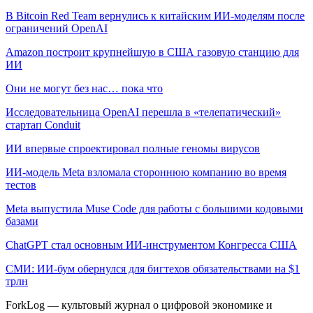
В Bitcoin Red Team вернулись к китайским ИИ-моделям после
ограничений OpenAI
Amazon построит крупнейшую в США газовую станцию для
ИИ
Они не могут без нас… пока что
Исследовательница OpenAI перешла в «телепатический»
стартап Conduit
ИИ впервые спроектировал полные геномы вирусов
ИИ-модель Meta взломала стороннюю компанию во время
тестов
Meta выпустила Muse Code для работы с большими кодовыми
базами
ChatGPT стал основным ИИ-инструментом Конгресса США
СМИ: ИИ-бум обернулся для бигтехов обязательствами на $1
трлн
ForkLog — культовый журнал о цифровой экономике и