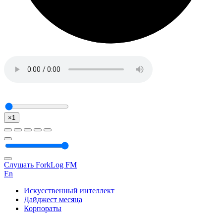
×1
Слушать ForkLog FM
En
Искусственный интеллект
Дайджест месяца
Корпораты