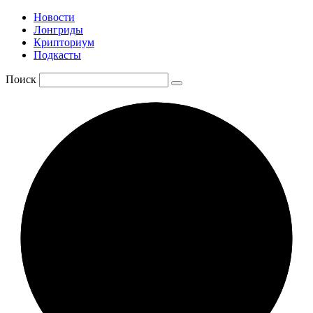
Новости
Лонгриды
Крипториум
Подкасты
Поиск