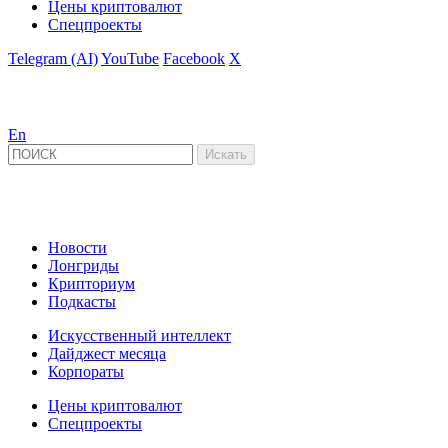
Цены криптовалют
Спецпроекты
Telegram (AI)
YouTube
Facebook
X
En
Новости
Лонгриды
Крипториум
Подкасты
Искусственный интеллект
Дайджест месяца
Корпораты
Цены криптовалют
Спецпроекты