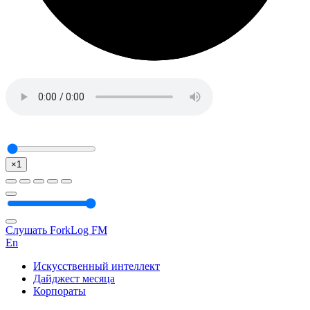
×1
Слушать ForkLog FM
En
Искусственный интеллект
Дайджест месяца
Корпораты