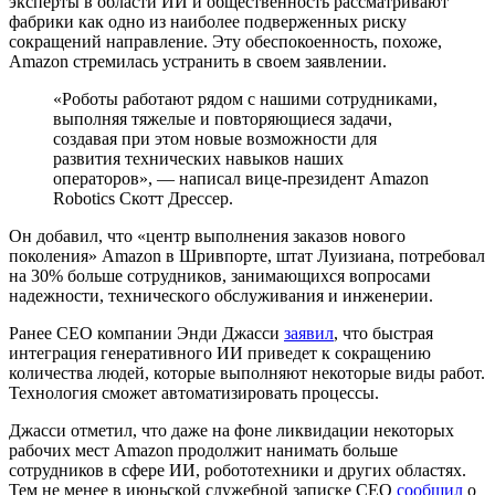
эксперты в области ИИ и общественность рассматривают
фабрики как одно из наиболее подверженных риску
сокращений направление. Эту обеспокоенность, похоже,
Amazon стремилась устранить в своем заявлении.
«Роботы работают рядом с нашими сотрудниками,
выполняя тяжелые и повторяющиеся задачи,
создавая при этом новые возможности для
развития технических навыков наших
операторов», — написал вице-президент Amazon
Robotics Скотт Дрессер.
Он добавил, что «центр выполнения заказов нового
поколения» Amazon в Шривпорте, штат Луизиана, потребовал
на 30% больше сотрудников, занимающихся вопросами
надежности, технического обслуживания и инженерии.
Ранее CEO компании Энди Джасси
заявил
, что быстрая
интеграция генеративного ИИ приведет к сокращению
количества людей, которые выполняют некоторые виды работ.
Технология сможет автоматизировать процессы.
Джасси отметил, что даже на фоне ликвидации некоторых
рабочих мест Amazon продолжит нанимать больше
сотрудников в сфере ИИ, робототехники и других областях.
Тем не менее в июньской служебной записке CEO
сообщил
о