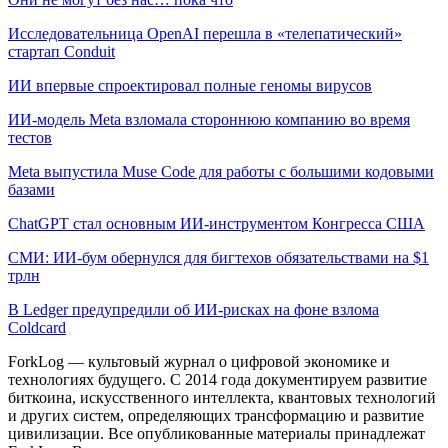
Исследовательница OpenAI перешла в «телепатический»
стартап Conduit
ИИ впервые спроектировал полные геномы вирусов
ИИ-модель Meta взломала стороннюю компанию во время
тестов
Meta выпустила Muse Code для работы с большими кодовыми
базами
ChatGPT стал основным ИИ-инструментом Конгресса США
СМИ: ИИ-бум обернулся для бигтехов обязательствами на $1
трлн
В Ledger предупредили об ИИ-рисках на фоне взлома
Coldcard
ForkLog — культовый журнал о цифровой экономике и
технологиях будущего. С 2014 года документируем развитие
биткоина, искусственного интеллекта, квантовых технологий
и других систем, определяющих трансформацию и развитие
цивилизации.
Все опубликованные материалы принадлежат