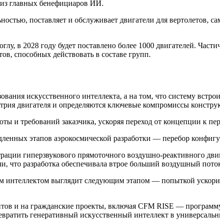
 из главных бенефициаров ИИ.
остью, поставляет и обслуживает двигатели для вертолетов, сам
лу, в 2028 году будет поставлено более 1000 двигателей. Части
ов, способных действовать в составе групп.
зования искусственного интеллекта, а на том, что систему вст
етрия двигателя и определяются ключевые компромиссы констру
ты и требований заказчика, ускоряя переход от концепции к пе
едленных этапов аэрокосмической разработки — перебор конфиг
ации гиперзвукового прямоточного воздушно-реактивного двига
ули, что разработка обеспечивала втрое больший воздушный пот
м интеллектом выглядит следующим этапом — попыткой ускори
тов и на гражданские проекты, включая CFM RISE — программу
евратить генеративный искусственный интеллект в универсаль