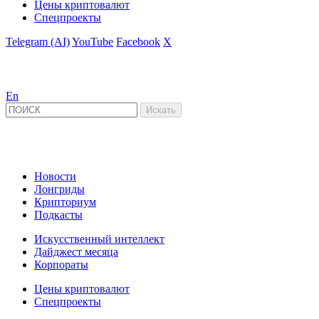
Цены криптовалют
Спецпроекты
Telegram (AI)
YouTube
Facebook
X
En
Новости
Лонгриды
Крипториум
Подкасты
Искусственный интеллект
Дайджест месяца
Корпораты
Цены криптовалют
Спецпроекты