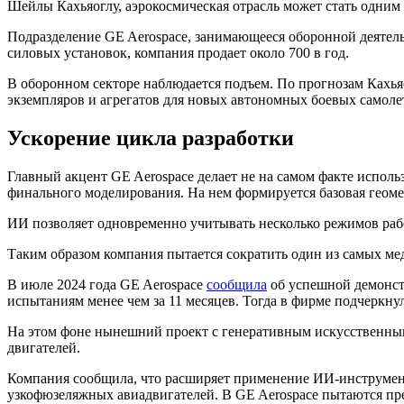
Шейлы Кахьяоглу, аэрокосмическая отрасль может стать одним
Подразделение GE Aerospace, занимающееся оборонной деятельн
силовых установок, компания продает около 700 в год.
В оборонном секторе наблюдается подъем. По прогнозам Кахьяог
экземпляров и агрегатов для новых автономных боевых самолет
Ускорение цикла разработки
Главный акцент GE Aerospace делает не на самом факте исполь
финального моделирования. На нем формируется базовая геом
ИИ позволяет одновременно учитывать несколько режимов рабо
Таким образом компания пытается сократить один из самых м
В июле 2024 года GE Aerospace
сообщила
об успешной демонстр
испытаниям менее чем за 11 месяцев. Тогда в фирме подчеркн
На этом фоне нынешний проект с генеративным искусственны
двигателей.
Компания сообщила, что расширяет применение ИИ-инструмен
узкофюзеляжных авиадвигателей. В GE Aerospace пытаются пр