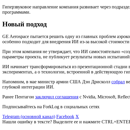
Гиперзвуковое направление компания развивает через подразде
программами.
Новый подход
GE Aerospace пытается решить одну из главных проблем аэрок
особенно подходит для внедрения ИИ из-за высокой стоимост
При этом компания не утверждает, что ИИ самостоятельно «со
параметры проекта, не публикует результаты новых испытаний 
ИИ начинает трансформироваться из презентационной стадии в
экспериментах, а о технологии, встроенной в действующую ги
Напомним, в мае министр армии США Дэн Дрисколл
собрал
ве
глубокой интеграции ИИ.
Ранее Пентагон
заключил соглашения
с Nvidia, Microsoft, Ref
Подписывайтесь на ForkLog в социальных сетях
Telegram (основной канал)
Facebook
X
Нашли ошибку в тексте? Выделите ее и нажмите CTRL+ENTE