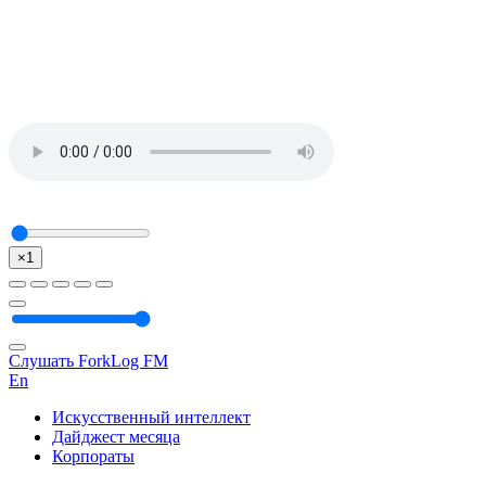
×1
Слушать ForkLog FM
En
Искусственный интеллект
Дайджест месяца
Корпораты