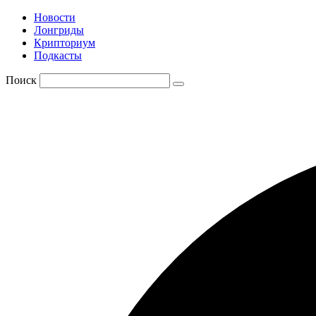
Новости
Лонгриды
Крипториум
Подкасты
Поиск