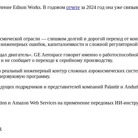
ление Edison Works. В годовом
отчете
за 2024 год она уже связ
осмической отрасли — слишком долгий и дорогой переход от ко
и инженерных ошибок, капиталоемкости и сложной регуляторной
здал двигатель». GE Aerospace говорит именно о работоспособн
и не сообщает о переходе к серийному производству.
 реальный инженерный контур сложных аэрокосмических систем.
перзвуковую программу.
дущих подрядчиков и представителей компаний Palantir и Andur
lection и Amazon Web Services на применение передовых ИИ-инст
R