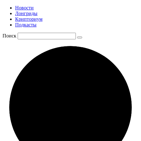
Новости
Лонгриды
Крипториум
Подкасты
Поиск