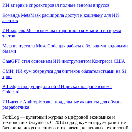
ИИ впервые спроектировал полные геномы вирусов
Команда MetaMask расширила доступ к кошельку для ИИ-
агентов
ИИ-модель Meta взломала стороннюю компанию во время
тестов
Meta выпустила Muse Code для работы с большими кодовыми
базами
ChatGPT стал основным ИИ-инструментом Конгресса США
СМИ: ИИ-бум обернулся для бигтехов обязательствами на $1
трлн
В Ledger предупредили об ИИ-рисках на фоне взлома
Coldcard
ИИ-агент Anthropic завел поддельные аккаунты для обмана
разработчика
ForkLog — культовый журнал о цифровой экономике и
технологиях будущего. С 2014 года документируем развитие
биткоина, искусственного интеллекта, квантовых технологий