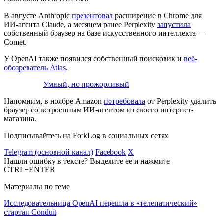
В августе Anthropic
презентовал
расширение в Chrome для
ИИ-агента Claude, а месяцем ранее Perplexity
запустила
собственный браузер на базе искусственного интеллекта —
Comet.
У OpenAI также появился собственный поисковик и
веб-
обозреватель Atlas
.
Умный, но прожорливый
Напомним, в ноябре Amazon
потребовала
от Perplexity удалить
браузер со встроенным ИИ-агентом из своего интернет-
магазина.
Подписывайтесь на ForkLog в социальных сетях
Telegram (основной канал)
Facebook
X
Нашли ошибку в тексте? Выделите ее и нажмите
CTRL+ENTER
Материалы по теме
Исследовательница OpenAI перешла в «телепатический»
стартап Conduit