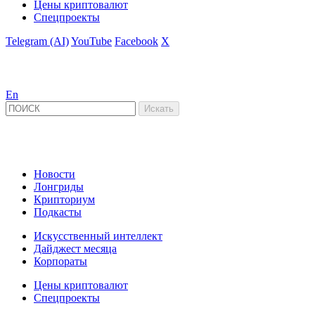
Цены криптовалют
Спецпроекты
Telegram (AI)
YouTube
Facebook
X
En
Новости
Лонгриды
Крипториум
Подкасты
Искусственный интеллект
Дайджест месяца
Корпораты
Цены криптовалют
Спецпроекты