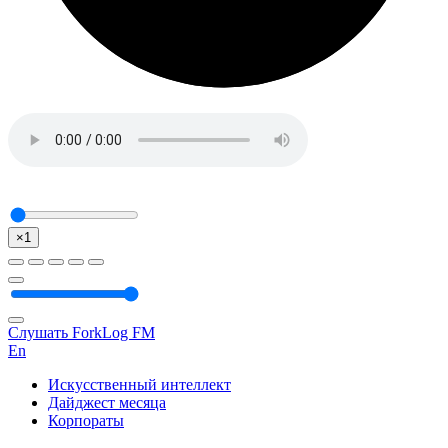
×1
Слушать ForkLog FM
En
Искусственный интеллект
Дайджест месяца
Корпораты