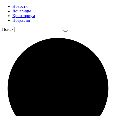
Новости
Лонгриды
Крипториум
Подкасты
Поиск