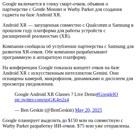
Google включается в гонку смарт-очков, объявив о
партнерстве с Gentle Monster и Warby Parker для создания
гаджета на базе Android XR.
Android XR — запущенная совместно с Qualcomm и Samsung в
прошлом году платформа для работы устройств с
расширенной реальностью (XR).
Компания сообщила об углублении партнерства с Samsung для
развития XR-очков. Обе компании разрабатывают
программную и аппаратную платформу.
На конференции Google показала концепт очков на базе
Android XR с искусственным интеллектом Gemini. Они
оснащены камерой, микрофоном, динамиками и дисплеем для
просмотра уведомления.
Google Android XR Glasses ? Live Demo
#GoogleIO
pic.twitter.com/qoGK4rs2z4
— Ben Geskin (@BenGeskin)
May 20, 2025
Google планирует выделить до $150 млн на совместную с
Warby Parker разработку ИИ-очков. $75 млн уже отправлены.