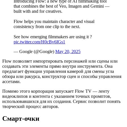
Introducing Flow: a new type of AI filmmaking tool
that combines the best of Veo, Imagen and Gemini —
built with and for creatives.
Flow helps you maintain character and visual
consistency from one clip to the next.
See how emerging filmmakers are using it ?
pic.twitter.com/H0cBv6IGs1
— Google (@Google)
May 20, 2025
Flow позволяет импортировать персонажей или сцены или
создавать эти элементы прямо внутри инструмента. Она
предлагает функции управления камерой для смены угла
обзора или ракурса, конструктор сцен и способы управления
ассетами.
Помимо этого корпорация запускает Flow TV — ленту
видеоклипов и контента с указанием точных промптов,
использовавшихся для их создания. Сервис позволит понять
творческий процесс авторов.
Смарт-очки