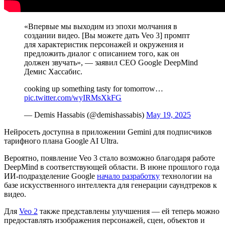
«Впервые мы выходим из эпохи молчания в
создании видео. [Вы можете дать Veo 3] промпт
для характеристик персонажей и окружения и
предложить диалог с описанием того, как он
должен звучать», — заявил CEO Google DeepMind
Демис Хассабис.
cooking up something tasty for tomorrow…
pic.twitter.com/wyIRMsXkFG
— Demis Hassabis (@demishassabis)
May 19, 2025
Нейросеть доступна в приложении Gemini для подписчиков
тарифного плана Google AI Ultra.
Вероятно, появление Veo 3 стало возможно благодаря работе
DeepMind в соответствующей области. В июне прошлого года
ИИ-подразделение Google
начало разработку
технологии на
базе искусственного интеллекта для генерации саундтреков к
видео.
Для
Veo 2
также представлены улучшения — ей теперь можно
предоставлять изображения персонажей, сцен, объектов и