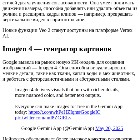
стилей для улучшения согласованности. Она умеет понимать
движения камеры, способна добавлять или удалять объекты из
ролика и расширять кадры клипов — например, превращать
вертикальное видео в горизонтальное.
Новые функции Veo 2 станут доступны на платформе Vertex
AI.
Imagen 4 — генератор картинок
Google вывела на рынок новую ИИ-модель для создания
изображений — Imagen 4. Она способна визуализировать
мелкие детали, такие как ткани, капли воды и мех животных,
и работать с фотореалистичными и абстрактными стилями.
Imagen 4 delivers visuals that pop with richer details,
more nuanced color, and better text outputs.
Everyone can make images for free in the Gemini App
today:
https://t.co/awhPeHZIqm
#GoogleIO
pic.twitter.com/nnI8ZGIELv
— Google Gemini App (@GeminiApp)
May 20, 2025
Нейросеть обеспечивает более высокое качество результатов