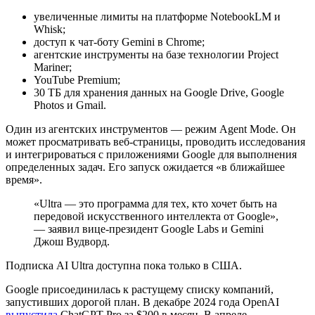
увеличенные лимиты на платформе NotebookLM и
Whisk;
доступ к чат-боту Gemini в Chrome;
агентские инструменты на базе технологии Project
Mariner;
YouTube Premium;
30 ТБ для хранения данных на Google Drive, Google
Photos и Gmail.
Один из агентских инструментов — режим Agent Mode. Он
может просматривать веб-страницы, проводить исследования
и интегрироваться с приложениями Google для выполнения
определенных задач. Его запуск ожидается «в ближайшее
время».
«Ultra — это программа для тех, кто хочет быть на
передовой искусственного интеллекта от Google»,
— заявил вице-президент Google Labs и Gemini
Джош Вудворд.
Подписка AI Ultra доступна пока только в США.
Google присоединилась к растущему списку компаний,
запустивших дорогой план. В декабре 2024 года OpenAI
выпустила
ChatGPT Pro за $200 в месяц. В апреле