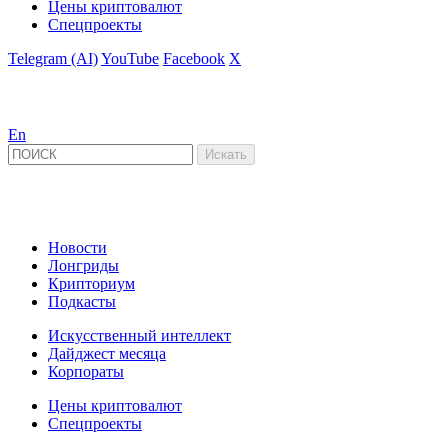
Цены криптовалют
Спецпроекты
Telegram (AI)
YouTube
Facebook
X
En
Новости
Лонгриды
Крипториум
Подкасты
Искусственный интеллект
Дайджест месяца
Корпораты
Цены криптовалют
Спецпроекты