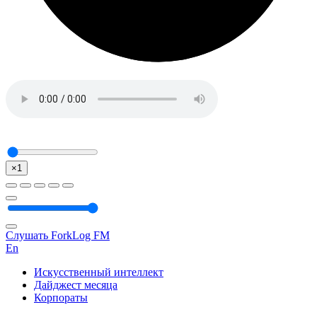
×1
Слушать ForkLog FM
En
Искусственный интеллект
Дайджест месяца
Корпораты