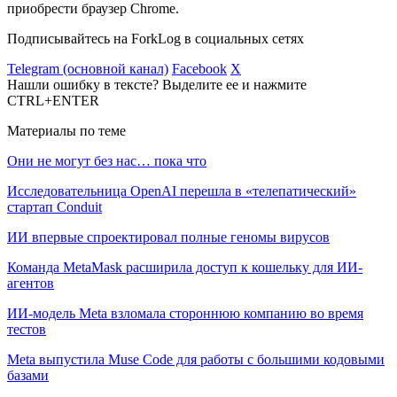
приобрести браузер Chrome.
Подписывайтесь на ForkLog в социальных сетях
Telegram (основной канал)
Facebook
X
Нашли ошибку в тексте? Выделите ее и нажмите
CTRL+ENTER
Материалы по теме
Они не могут без нас… пока что
Исследовательница OpenAI перешла в «телепатический»
стартап Conduit
ИИ впервые спроектировал полные геномы вирусов
Команда MetaMask расширила доступ к кошельку для ИИ-
агентов
ИИ-модель Meta взломала стороннюю компанию во время
тестов
Meta выпустила Muse Code для работы с большими кодовыми
базами