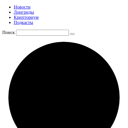
Новости
Лонгриды
Крипториум
Подкасты
Поиск