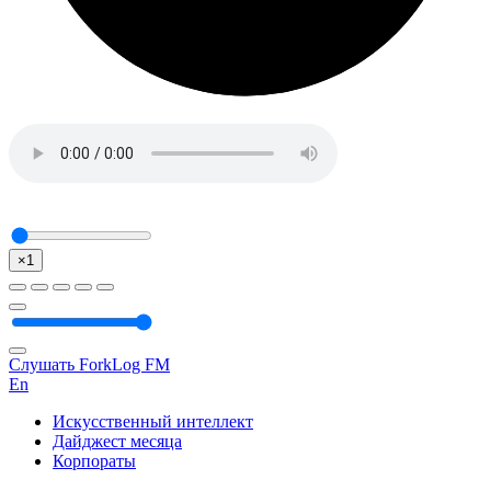
×1
Слушать ForkLog FM
En
Искусственный интеллект
Дайджест месяца
Корпораты