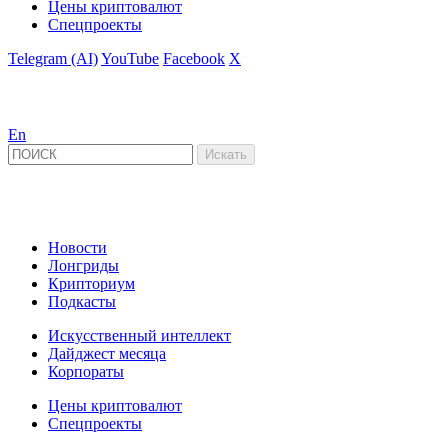
Цены криптовалют
Спецпроекты
Telegram (AI)
YouTube
Facebook
X
En
Новости
Лонгриды
Крипториум
Подкасты
Искусственный интеллект
Дайджест месяца
Корпораты
Цены криптовалют
Спецпроекты