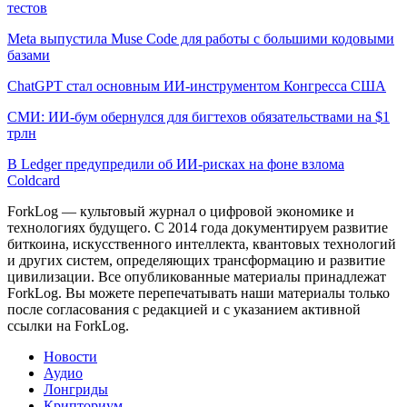
тестов
Meta выпустила Muse Code для работы с большими кодовыми
базами
ChatGPT стал основным ИИ-инструментом Конгресса США
СМИ: ИИ-бум обернулся для бигтехов обязательствами на $1
трлн
В Ledger предупредили об ИИ-рисках на фоне взлома
Coldcard
ForkLog — культовый журнал о цифровой экономике и
технологиях будущего. С 2014 года документируем развитие
биткоина, искусственного интеллекта, квантовых технологий
и других систем, определяющих трансформацию и развитие
цивилизации.
Все опубликованные материалы принадлежат
ForkLog. Вы можете перепечатывать наши материалы только
после согласования с редакцией и с указанием активной
ссылки на ForkLog.
Новости
Аудио
Лонгриды
Крипториум