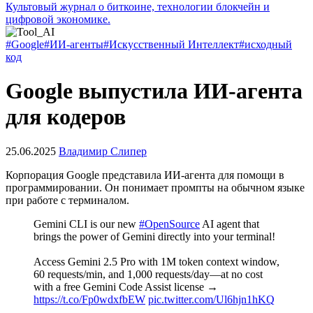
Культовый журнал о биткоине, технологии блокчейн и
цифровой экономике.
#Google
#ИИ-агенты
#Искусственный Интеллект
#исходный
код
Google выпустила ИИ-агента
для кодеров
25.06.2025
Владимир Слипер
Корпорация Google представила ИИ-агента для помощи в
программировании. Он понимает промпты на обычном языке
при работе с терминалом.
Gemini CLI is our new
#OpenSource
AI agent that
brings the power of Gemini directly into your terminal!
Access Gemini 2.5 Pro with 1M token context window,
60 requests/min, and 1,000 requests/day—at no cost
with a free Gemini Code Assist license →
https://t.co/Fp0wdxfbEW
pic.twitter.com/Ul6hjn1hKQ