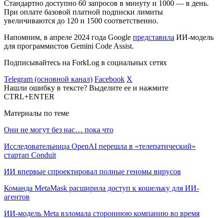
Стандартно доступно 60 запросов в минуту и 1000 — в день.
При оплате базовой платной подписки лимиты
увеличиваются до 120 и 1500 соответственно.
Напомним, в апреле 2024 года Google
представила
ИИ-модель
для программистов Gemini Code Assist.
Подписывайтесь на ForkLog в социальных сетях
Telegram (основной канал)
Facebook
X
Нашли ошибку в тексте? Выделите ее и нажмите
CTRL+ENTER
Материалы по теме
Они не могут без нас… пока что
Исследовательница OpenAI перешла в «телепатический»
стартап Conduit
ИИ впервые спроектировал полные геномы вирусов
Команда MetaMask расширила доступ к кошельку для ИИ-
агентов
ИИ-модель Meta взломала стороннюю компанию во время