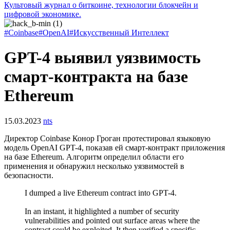
Культовый журнал о биткоине, технологии блокчейн и
цифровой экономике.
#Coinbase
#OpenAI
#Искусственный Интеллект
GPT-4 выявил уязвимость
смарт-контракта на базе
Ethereum
15.03.2023
nts
Директор Coinbase Конор Гроган протестировал языковую
модель OpenAI GPT-4, показав ей смарт-контракт приложения
на базе Ethereum. Алгоритм определил области его
применения и обнаружил несколько уязвимостей в
безопасности.
I dumped a live Ethereum contract into GPT-4.
In an instant, it highlighted a number of security
vulnerabilities and pointed out surface areas where the
contract could be exploited. It then verified a specific