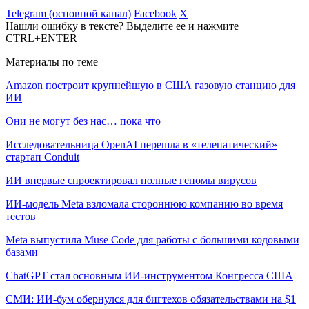
Telegram (основной канал)
Facebook
X
Нашли ошибку в тексте? Выделите ее и нажмите
CTRL+ENTER
Материалы по теме
Amazon построит крупнейшую в США газовую станцию для
ИИ
Они не могут без нас… пока что
Исследовательница OpenAI перешла в «телепатический»
стартап Conduit
ИИ впервые спроектировал полные геномы вирусов
ИИ-модель Meta взломала стороннюю компанию во время
тестов
Meta выпустила Muse Code для работы с большими кодовыми
базами
ChatGPT стал основным ИИ-инструментом Конгресса США
СМИ: ИИ-бум обернулся для бигтехов обязательствами на $1