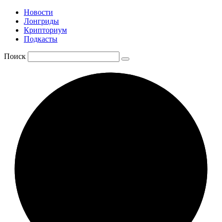
Новости
Лонгриды
Крипториум
Подкасты
Поиск