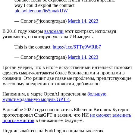
way I could exploit the contract
pic.twitter.com/its5puakUW
— Conor (@jconorgrogan)
March 14, 2023
В 2018 году хакеры
взломали
этот контракт, используя
уязвимость, на которую указала ИИ-модель.
This is the contract:
https://t.co/6TTq9WRfb7
— Conor (@jconorgrogan)
March 14, 2023
Гроган уверен, что в итоге искусственный интеллект поможет
сделать смарт-контракты более безопасными и простыми в
создании. Это решит две главные проблемы, препятствующие
массовому внедрению технологии, добавил он.
Напомним, в марте OpenAI представила
большую
мультимодальную модель GPT-4
.
В декабре 2022 года сооснователь Ethereum Виталик Бутерин
протестировал ChatGPT и заявил, что ИИ
не сможет заменить
программистов
в ближайшем будущем.
Подписывайтесь на ForkLog в социальных сетях