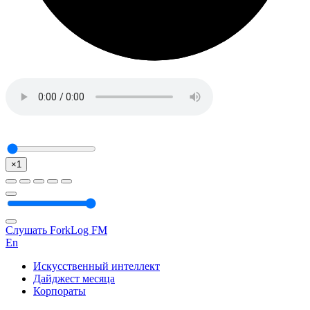
×1
Слушать ForkLog FM
En
Искусственный интеллект
Дайджест месяца
Корпораты