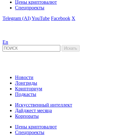
Цены криптовалют
Спецпроекты
Telegram (AI)
YouTube
Facebook
X
En
Новости
Лонгриды
Крипториум
Подкасты
Искусственный интеллект
Дайджест месяца
Корпораты
Цены криптовалют
Спецпроекты