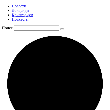
Новости
Лонгриды
Крипториум
Подкасты
Поиск