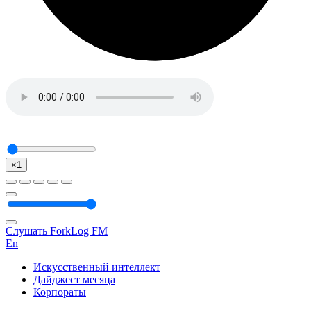
×1
Слушать ForkLog FM
En
Искусственный интеллект
Дайджест месяца
Корпораты