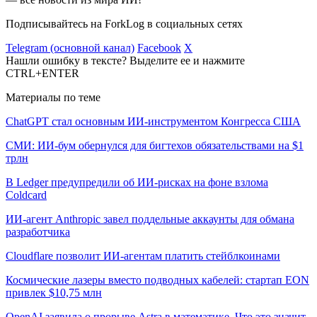
Подписывайтесь на ForkLog в социальных сетях
Telegram (основной канал)
Facebook
X
Нашли ошибку в тексте? Выделите ее и нажмите
CTRL+ENTER
Материалы по теме
ChatGPT стал основным ИИ-инструментом Конгресса США
СМИ: ИИ-бум обернулся для бигтехов обязательствами на $1
трлн
В Ledger предупредили об ИИ-рисках на фоне взлома
Coldcard
ИИ-агент Anthropic завел поддельные аккаунты для обмана
разработчика
Cloudflare позволит ИИ-агентам платить стейблкоинами
Космические лазеры вместо подводных кабелей: стартап EON
привлек $10,75 млн
OpenAI заявила о прорыве Astra в математике. Что это значит