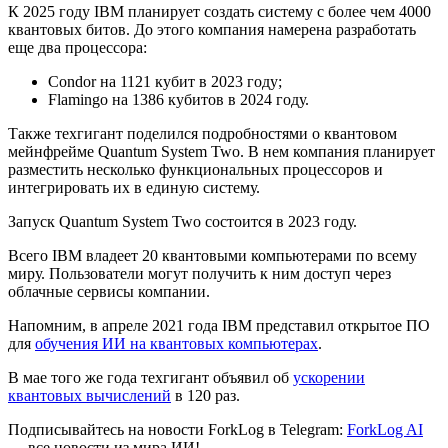
К 2025 году IBM планирует создать систему с более чем 4000
квантовых битов. До этого компания намерена разработать
еще два процессора:
Condor на 1121 кубит в 2023 году;
Flamingo на 1386 кубитов в 2024 году.
Также техгигант поделился подробностями о квантовом
мейнфрейме Quantum System Two. В нем компания планирует
разместить несколько функциональных процессоров и
интегрировать их в единую систему.
Запуск Quantum System Two состоится в 2023 году.
Всего IBM владеет 20 квантовыми компьютерами по всему
миру. Пользователи могут получить к ним доступ через
облачные сервисы компании.
Напомним, в апреле 2021 года IBM представил открытое ПО
для
обучения ИИ на квантовых компьютерах
.
В мае того же года техгигант объявил об
ускорении
квантовых вычислений
в 120 раз.
Подписывайтесь на новости ForkLog в Telegram:
ForkLog AI
— все новости из мира ИИ!