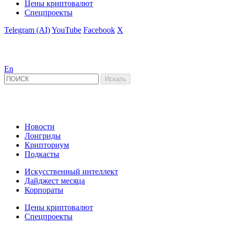
Цены криптовалют
Спецпроекты
Telegram (AI)
YouTube
Facebook
X
En
Новости
Лонгриды
Крипториум
Подкасты
Искусственный интеллект
Дайджест месяца
Корпораты
Цены криптовалют
Спецпроекты