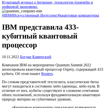
Культовый журнал о биткоине, технологии блокчейн и
цифровой экономике.
#IBM
#Искусственный Интеллект
#квантовые компьютеры
IBM представила 433-
кубитный квантовый
процессор
10.11.2022
Богдан Каминский
Компания IBM на мероприятии Quantum Summit 2022
анонсировала квантовый процессор Osprey, содержащий 433
кубита. Об этом пишет
Reuters
.
По словам представителей техгиганта, классические биты
могут находиться в состоянии либо единицы, либо нуля. В
отличие от них, кубиты существуют в сложном сочетании
обоих положений, используя фундаментальную квантовую
природу материи на субатомных уровнях.
«Квантовые компьютеры предлагают возможность