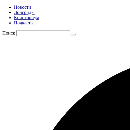
Новости
Лонгриды
Крипториум
Подкасты
Поиск