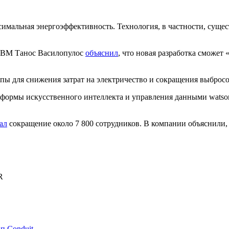
симальная энергоэффективность. Технология, в частности, сущ
 IBM Танос Василопулос
объяснил
, что новая разработка сможет
ипы для снижения затрат на электричество и сокращения выброс
тформы искусственного интеллекта и управления данными watson
ал
сокращение около 7 800 сотрудников. В компании объяснили, ч
R
п Conduit