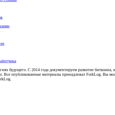
ов
азами
рлн
работчика
иях будущего. С 2014 года документируем развитие биткоина, 
и.
Все опубликованные материалы принадлежат ForkLog. Вы мож
rkLog.