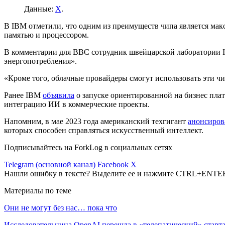
Данные:
X
.
В IBM отметили, что одним из преимуществ чипа является мак
памятью и процессором.
В комментарии для BBC сотрудник швейцарской лаборатории
энергопотребления».
«Кроме того, облачные провайдеры смогут использовать эти ч
Ранее IBM
объявила
о запуске ориентированной на бизнес пла
интеграцию ИИ в коммерческие проекты.
Напомним, в мае 2023 года американский техгигант
анонсиров
которых способен справляться искусственный интеллект.
Подписывайтесь на ForkLog в социальных сетях
Telegram (основной канал)
Facebook
X
Нашли ошибку в тексте? Выделите ее и нажмите CTRL+ENTE
Материалы по теме
Они не могут без нас… пока что
Исследовательница OpenAI перешла в «телепатический» старта