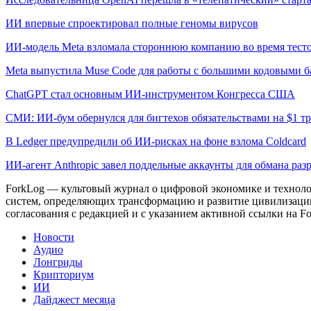
ИИ впервые спроектировал полные геномы вирусов
ИИ-модель Meta взломала стороннюю компанию во время тест
Meta выпустила Muse Code для работы с большими кодовыми б
ChatGPT стал основным ИИ-инструментом Конгресса США
СМИ: ИИ-бум обернулся для бигтехов обязательствами на $1 т
В Ledger предупредили об ИИ-рисках на фоне взлома Coldcard
ИИ-агент Anthropic завел поддельные аккаунты для обмана раз
ForkLog — культовый журнал о цифровой экономике и технолог
систем, определяющих трансформацию и развитие цивилизаци
согласования с редакцией и с указанием активной ссылки на Fo
Новости
Аудио
Лонгриды
Крипториум
ИИ
Дайджест месяца