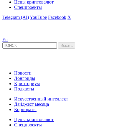
Цены криптовалют
Спецпроекты
Telegram (AI)
YouTube
Facebook
X
En
Новости
Лонгриды
Крипториум
Подкасты
Искусственный интеллект
Дайджест месяца
Корпораты
Цены криптовалют
Спецпроекты