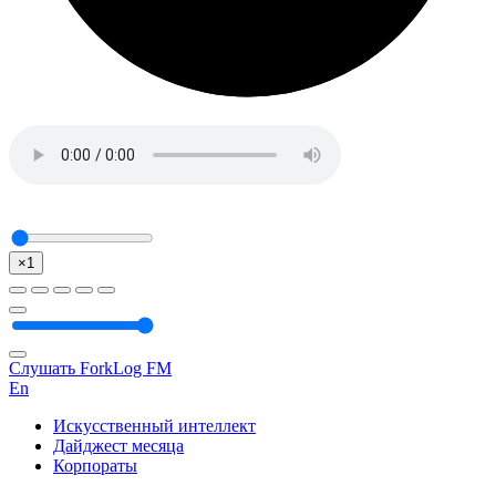
×1
Слушать ForkLog FM
En
Искусственный интеллект
Дайджест месяца
Корпораты