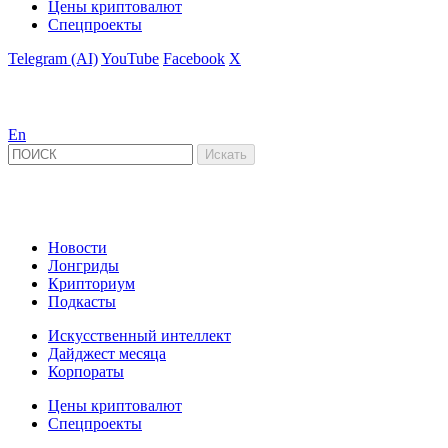
Цены криптовалют
Спецпроекты
Telegram (AI)
YouTube
Facebook
X
En
Новости
Лонгриды
Крипториум
Подкасты
Искусственный интеллект
Дайджест месяца
Корпораты
Цены криптовалют
Спецпроекты