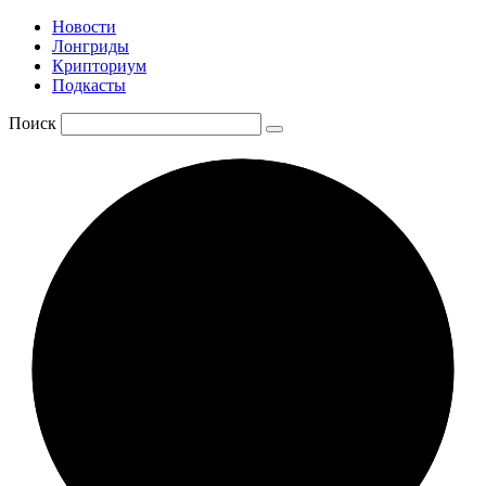
Новости
Лонгриды
Крипториум
Подкасты
Поиск