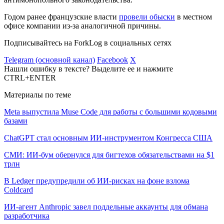
Годом ранее французские власти
провели обыски
в местном
офисе компании из-за аналогичной причины.
Подписывайтесь на ForkLog в социальных сетях
Telegram (основной канал)
Facebook
X
Нашли ошибку в тексте? Выделите ее и нажмите
CTRL+ENTER
Материалы по теме
Meta выпустила Muse Code для работы с большими кодовыми
базами
ChatGPT стал основным ИИ-инструментом Конгресса США
СМИ: ИИ-бум обернулся для бигтехов обязательствами на $1
трлн
В Ledger предупредили об ИИ-рисках на фоне взлома
Coldcard
ИИ-агент Anthropic завел поддельные аккаунты для обмана
разработчика