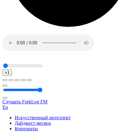
×1
Слушать ForkLog FM
En
Искусственный интеллект
Дайджест месяца
Корпораты