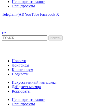
Цены криптовалют
Спецпроекты
Telegram (AI)
YouTube
Facebook
X
En
Новости
Лонгриды
Крипториум
Подкасты
Искусственный интеллект
Дайджест месяца
Корпораты
Цены криптовалют
Спецпроекты