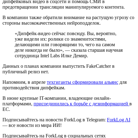
дипфейковых видео в соцсети и помощь СМИ в
предотвращении трансляции манипулируемого контента.
В компании также обратили внимание на растущую угрозу со
стороны высококачественных нейроподделок.
«Дипфейк-видео сейчас повсюду. Вы, вероятно,
уже видели их: ролики со знаменитостями,
делающими или говорящими то, чего на самом
деле никогда не было», — сказала старшая научная
сотрудница Intel Labs Илке Демир.
Данных о планах компании выпустить FakeCatcher в
публичный релиз нет.
Напомним, в апреле
техгиганты сформировали альянс
для
противодействия дипфейкам.
В июне крупные IT-компании, владеющие онлайн-
платформами,
присоединились к борьбе с дезинформацией
в
ЕС.
Подписывайтесь на новости ForkLog в Telegram:
ForkLog AI
— все новости из мира ИИ!
Подписывайтесь на ForkLog в социальных сетях