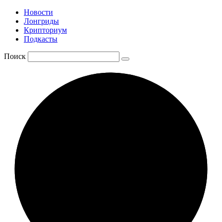
Новости
Лонгриды
Крипториум
Подкасты
Поиск