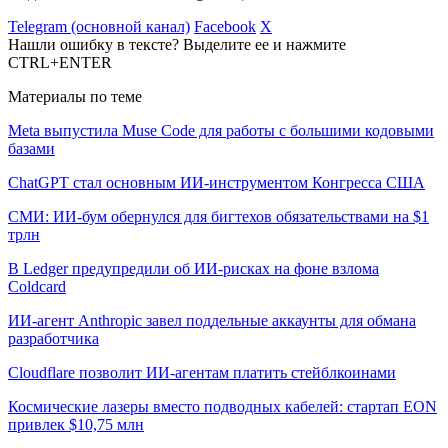
Telegram (основной канал)
Facebook
X
Нашли ошибку в тексте? Выделите ее и нажмите
CTRL+ENTER
Материалы по теме
Meta выпустила Muse Code для работы с большими кодовыми
базами
ChatGPT стал основным ИИ-инструментом Конгресса США
СМИ: ИИ-бум обернулся для бигтехов обязательствами на $1
трлн
В Ledger предупредили об ИИ-рисках на фоне взлома
Coldcard
ИИ-агент Anthropic завел поддельные аккаунты для обмана
разработчика
Cloudflare позволит ИИ-агентам платить стейблкоинами
Космические лазеры вместо подводных кабелей: стартап EON
привлек $10,75 млн