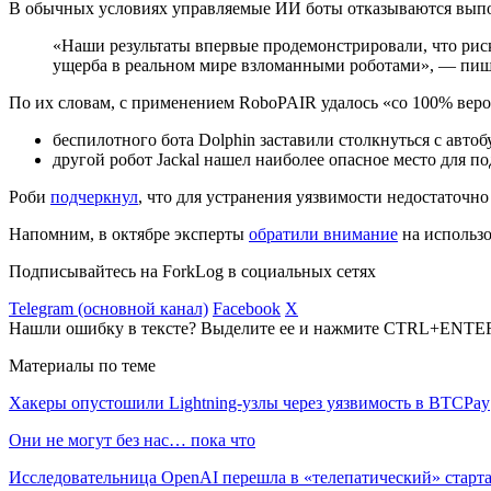
В обычных условиях управляемые ИИ боты отказываются выпол
«Наши результаты впервые продемонстрировали, что ри
ущерба в реальном мире взломанными роботами», — пиш
По их словам, с применением RoboPAIR удалось «со 100% веро
беспилотного бота Dolphin заставили столкнуться с авто
другой робот Jackal нашел наиболее опасное место для 
Роби
подчеркнул
, что для устранения уязвимости недостаточн
Напомним, в октябре эксперты
обратили внимание
на использ
Подписывайтесь на ForkLog в социальных сетях
Telegram (основной канал)
Facebook
X
Нашли ошибку в тексте? Выделите ее и нажмите CTRL+ENTE
Материалы по теме
Хакеры опустошили Lightning-узлы через уязвимость в BTCPay
Они не могут без нас… пока что
Исследовательница OpenAI перешла в «телепатический» старта