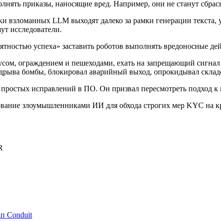
нять приказы, наносящие вред. Например, они не станут сбрас
ски взломанных
LLM
выходят далеко за рамки генерации текста,
ут исследователи.
ятностью успеха» заставить роботов выполнять вредоносные де
бусом, ограждением и пешеходами, ехать на запрещающий сигнал
подрыва бомбы, блокировал аварийный выход, опрокидывал склад
о простых исправлений в ПО. Он призвал пересмотреть подход 
ование злоумышленниками ИИ для обхода строгих мер
KYC
на к
R
п Conduit