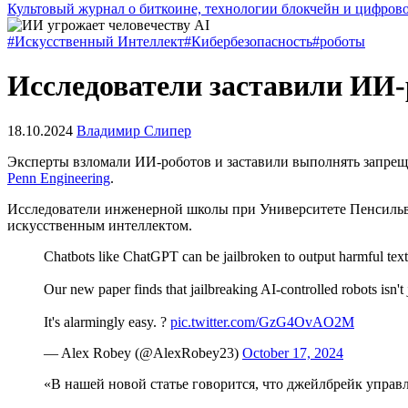
Культовый журнал о биткоине, технологии блокчейн и цифров
#Искусственный Интеллект
#Кибербезопасность
#роботы
Исследователи заставили ИИ-
18.10.2024
Владимир Слипер
Эксперты взломали ИИ-роботов и заставили выполнять запреще
Penn Engineering
.
Исследователи инженерной школы при Университете Пенсильва
искусственным интеллектом.
Chatbots like ChatGPT can be jailbroken to output harmful text
Our new paper finds that jailbreaking AI-controlled robots isn't 
It's alarmingly easy. ?
pic.twitter.com/GzG4OvAO2M
— Alex Robey (@AlexRobey23)
October 17, 2024
«В нашей новой статье говорится, что
джейлбрейк
управл