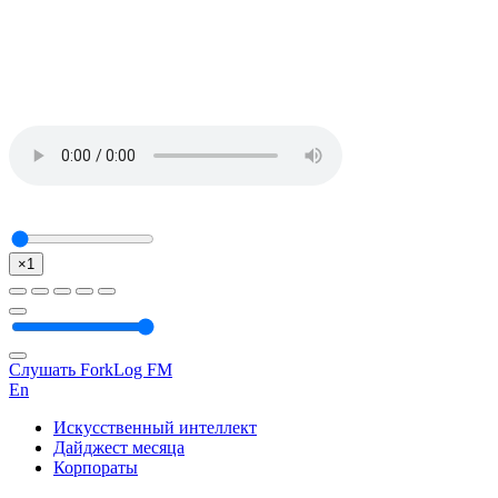
×1
Слушать ForkLog FM
En
Искусственный интеллект
Дайджест месяца
Корпораты