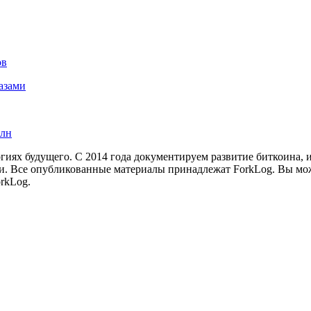
ов
азами
рлн
иях будущего. С 2014 года документируем развитие биткоина, 
и.
Все опубликованные материалы принадлежат ForkLog. Вы мож
rkLog.