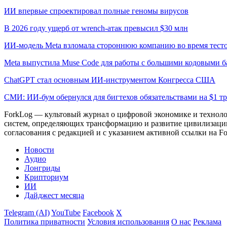
ИИ впервые спроектировал полные геномы вирусов
В 2026 году ущерб от wrench-атак превысил $30 млн
ИИ-модель Meta взломала стороннюю компанию во время тест
Meta выпустила Muse Code для работы с большими кодовыми б
ChatGPT стал основным ИИ-инструментом Конгресса США
СМИ: ИИ-бум обернулся для бигтехов обязательствами на $1 т
ForkLog — культовый журнал о цифровой экономике и технолог
систем, определяющих трансформацию и развитие цивилизаци
согласования с редакцией и с указанием активной ссылки на Fo
Новости
Аудио
Лонгриды
Крипториум
ИИ
Дайджест месяца
Telegram (AI)
YouTube
Facebook
X
Политика приватности
Условия использования
О нас
Реклама