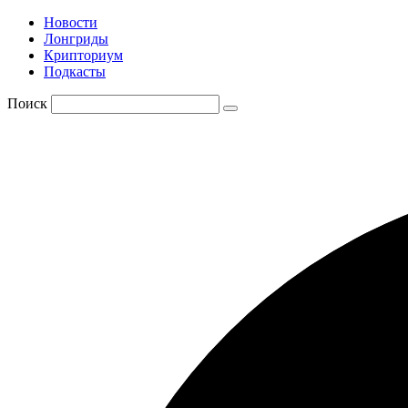
Новости
Лонгриды
Крипториум
Подкасты
Поиск