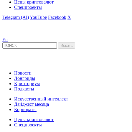
Цены криптовалют
Спецпроекты
Telegram (AI)
YouTube
Facebook
X
En
Новости
Лонгриды
Крипториум
Подкасты
Искусственный интеллект
Дайджест месяца
Корпораты
Цены криптовалют
Спецпроекты