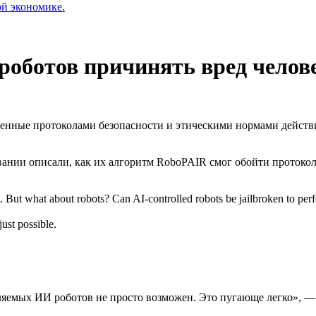
ой экономике.
роботов причинять вред челов
нные протоколами безопасности и этическими нормами действия
нии описали, как их алгоритм RoboPAIR смог обойти протоколы
. But what about robots? Can AI-controlled robots be jailbroken to perf
just possible.
яемых ИИ роботов не просто возможен. Это пугающе легко», — 