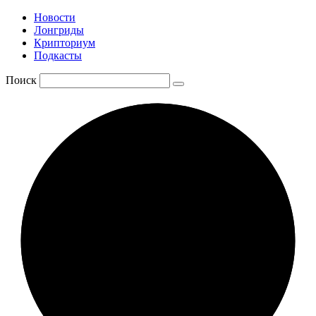
Новости
Лонгриды
Крипториум
Подкасты
Поиск