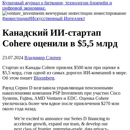
Культовый журнал о биткоине, технологии блокчейн и
цифровой экономике.
#инвестиции
#Искусственный Интеллект
Канадский ИИ-стартап
Cohere оценили в $5,5 млрд
23.07.2024
Владимир Слипер
Стартап из Канады Cohere привлек $500 млн при оценке в
$5,5 млрд, став одной из самых дорогих ИИ-компаний в мире.
Об этом пишет
Bloomberg
.
Раунд Серии D возглавила управляющая пенсионными
накоплениями компания PSP Investments при участии Cisco
Systems, Fujitsu, AMD Ventures и EDC. Оценка Cohere
увеличилась более чем вдвое после привлечения $270 млн
около года назад.
We’re excited to announce our Series D financing to
accelerate growth, expand our team, & develop our
next class of frontier, enterprise-grade, data privacy-