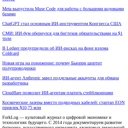
Meta выпустила Muse Code для работы с большими кодовыми
базами
ChatGPT стал основным ИИ-инструментом Конгресса США
СМИ: ИИ-бум обернулся для бигтехов обязательствами на $1
трлн
В Ledger предупредили об ИИ-рисках на фоне взлома
Coldcard
Новая игра на понижение: почему Бьюрри шортит
полупроводники
ИИ-агент Anthropic завел поддельные аккаунты для обмана
разработчика
Cloudflare позволит ИИ-агентам платить стейблкоинами
Космические лазеры вместо подводных кабелей: стартап EON
привлек $10,75 млн
ForkLog — культовый журнал о цифровой экономике и
технологиях будущего. С 2014 года документируем развитие
биткоина, искусственного интеллекта, квантовых технологий