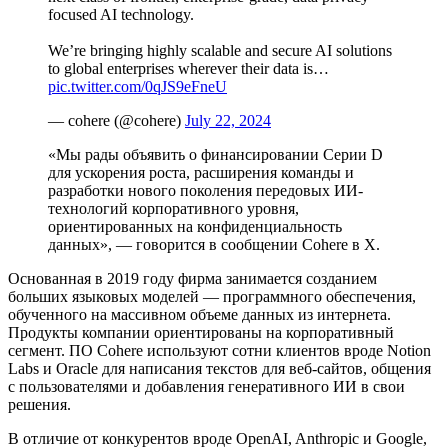
focused AI technology.
We’re bringing highly scalable and secure AI solutions
to global enterprises wherever their data is…
pic.twitter.com/0qJS9eFneU
— cohere (@cohere)
July 22, 2024
«Мы рады объявить о финансировании Серии D
для ускорения роста, расширения команды и
разработки нового поколения передовых ИИ-
технологий корпоративного уровня,
ориентированных на конфиденциальность
данных», — говорится в сообщении Cohere в X.
Основанная в 2019 году фирма занимается созданием
больших языковых моделей — программного обеспечения,
обученного на массивном объеме данных из интернета.
Продукты компании ориентированы на корпоративный
сегмент. ПО Cohere используют сотни клиентов вроде Notion
Labs и Oracle для написания текстов для веб-сайтов, общения
с пользователями и добавления генеративного ИИ в свои
решения.
В отличие от конкурентов вроде OpenAI, Anthropic и Google,