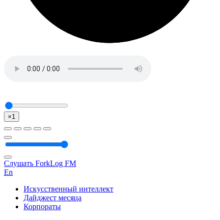
×1
Слушать ForkLog FM
En
Искусственный интеллект
Дайджест месяца
Корпораты