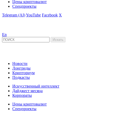
Цены криптовалют
Спецпроекты
Telegram (AI)
YouTube
Facebook
X
En
Новости
Лонгриды
Крипториум
Подкасты
Искусственный интеллект
Дайджест месяца
Корпораты
Цены криптовалют
Спецпроекты