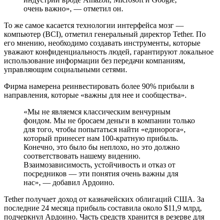
очень важно», — отметил он.
То же самое касается технологии интерфейса
мозг —
компьютер
(BCI), отметил генеральный директор Tether. По
его мнению, необходимо создавать инструменты, которые
уважают конфиденциальность людей, гарантируют локальное
использование информации без передачи компаниям,
управляющим социальными сетями.
Фирма намерена реинвестировать более 90% прибыли в
направления, которые «важны для нее и сообщества».
«Мы не являемся классическим венчурным
фондом. Мы не бросаем деньги в компании только
для того, чтобы попытаться найти «
единорога
«,
который принесет нам 100-кратную прибыль.
Конечно, это было бы неплохо, но это должно
соответствовать нашему видению.
Взаимозависимость, устойчивость и отказ от
посредников — эти понятия очень важны для
нас», — добавил Ардоино.
Tether получает доход от казначейских облигаций США. За
последние 24 месяца прибыль составила около $11,9 млрд,
подчеркнул Ардоино. Часть средств хранится в резерве для