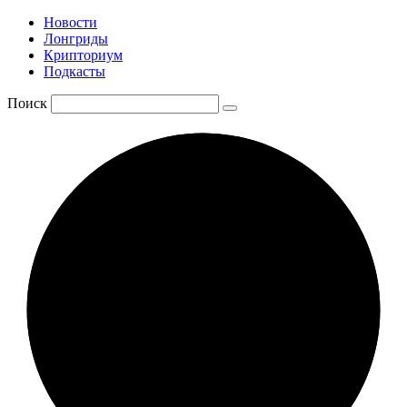
Новости
Лонгриды
Крипториум
Подкасты
Поиск