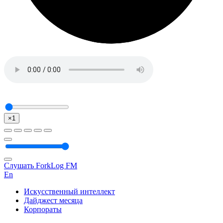
×1
Слушать ForkLog FM
En
Искусственный интеллект
Дайджест месяца
Корпораты