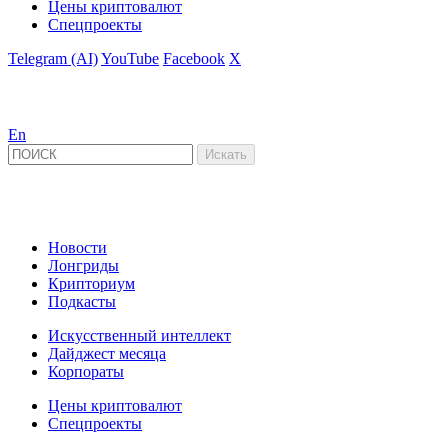
Цены криптовалют
Спецпроекты
Telegram (AI)
YouTube
Facebook
X
En
Новости
Лонгриды
Крипториум
Подкасты
Искусственный интеллект
Дайджест месяца
Корпораты
Цены криптовалют
Спецпроекты