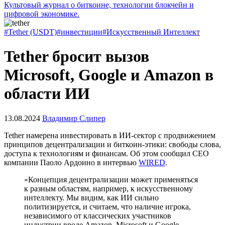
Культовый журнал о биткоине, технологии блокчейн и
цифровой экономике.
#Tether (USDT)
#инвестиции
#Искусственный Интеллект
Tether бросит вызов
Microsoft, Google и Amazon в
области ИИ
13.08.2024
Владимир Слипер
Tether намерена инвестировать в ИИ-сектор с продвижением
принципов децентрализации и биткоин-этики: свободы слова,
доступа к технологиям и финансам. Об этом сообщил CEO
компании Паоло Ардоино в интервью
WIRED
.
«Концепция децентрализации может применяться
к разным областям, например, к искусственному
интеллекту. Мы видим, как ИИ сильно
политизируется, и считаем, что наличие игрока,
независимого от классических участников
индустрии вроде Amazon, Microsoft и Google,