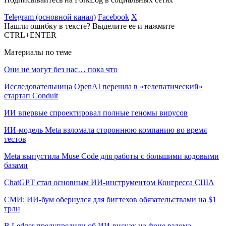
Telegram (основной канал)
Facebook
X
Нашли ошибку в тексте? Выделите ее и нажмите
CTRL+ENTER
Материалы по теме
Они не могут без нас… пока что
Исследовательница OpenAI перешла в «телепатический»
стартап Conduit
ИИ впервые спроектировал полные геномы вирусов
ИИ-модель Meta взломала стороннюю компанию во время
тестов
Meta выпустила Muse Code для работы с большими кодовыми
базами
ChatGPT стал основным ИИ-инструментом Конгресса США
СМИ: ИИ-бум обернулся для бигтехов обязательствами на $1
трлн
В Ledger предупредили об ИИ-рисках на фоне взлома