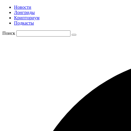
Новости
Лонгриды
Крипториум
Подкасты
Поиск