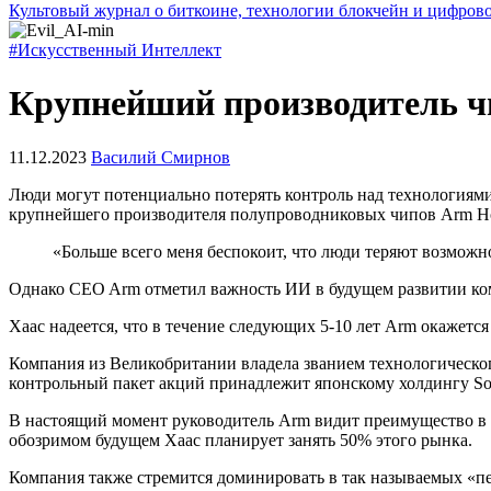
Культовый журнал о биткоине, технологии блокчейн и цифров
#Искусственный Интеллект
Крупнейший производитель чи
11.12.2023
Василий Смирнов
Люди могут потенциально потерять контроль над технологиями
крупнейшего производителя полупроводниковых чипов Arm Hol
«Больше всего меня беспокоит, что люди теряют возможно
Однако CEO Arm отметил важность ИИ в будущем развитии ком
Хаас надеется, что в течение следующих 5-10 лет Arm окажетс
Компания из Великобритании владела званием технологическог
контрольный пакет акций принадлежит японскому холдингу Sof
В настоящий момент руководитель Arm видит преимущество в о
обозримом будущем Хаас планирует занять 50% этого рынка.
Компания также стремится доминировать в так называемых «пе