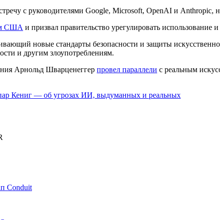
стречу с руководителями Google, Microsoft, OpenAI и Anthropic,
ом США
и призвал правительство урегулировать использование и
ливающий новые стандарты безопасности и защиты искусственног
ости и другим злоупотреблениям.
орния Арнольд Шварценеггер
провел параллели
с реальным искус
ар Кениг — об угрозах ИИ, выдуманных и реальных
R
п Conduit