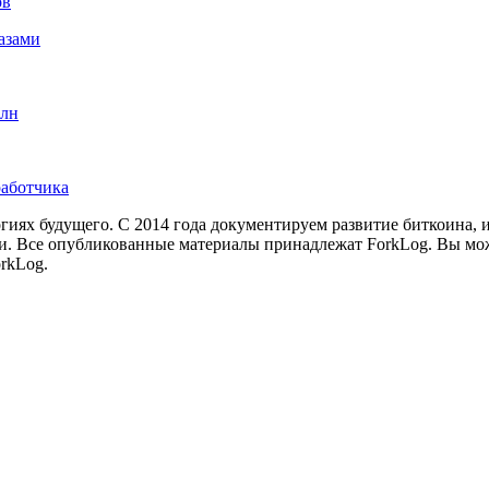
ов
азами
рлн
работчика
иях будущего. С 2014 года документируем развитие биткоина, 
и.
Все опубликованные материалы принадлежат ForkLog. Вы мож
rkLog.