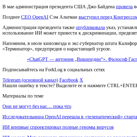
В мае администрация президента США Джо Байдена
провела
в
Позднее
CEO OpenAI
Сэм Альтман
выступил перед Конгресс
Администрация президента также
опубликовала
указ, устанав
использование ИИ может привести к дискриминации, предвзят
Напомним, в июле кинозвезда и экс-губернатор штата Калиф
«Терминатор», предупредив о нарастающей угрозе.
«ChatGPT — антоним „Википедии“». Философ Гасп
Подписывайтесь на ForkLog в социальных сетях
Telegram (основной канал)
Facebook
X
Нашли ошибку в тексте? Выделите ее и нажмите CTRL+ENTE
Материалы по теме
Они не могут без нас… пока что
Исследовательница OpenAI перешла в «телепатический» старта
ИИ впервые спроектировал полные геномы вирусов