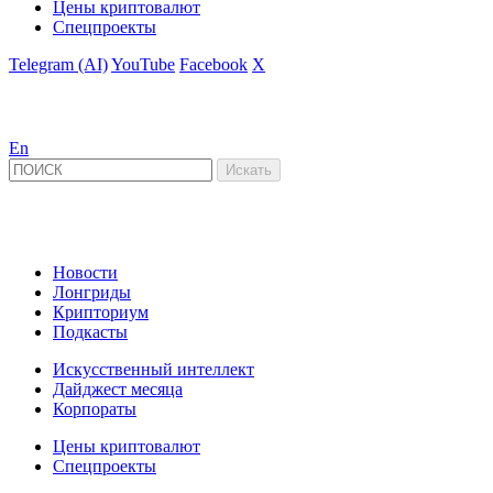
Цены криптовалют
Спецпроекты
Telegram (AI)
YouTube
Facebook
X
En
Новости
Лонгриды
Крипториум
Подкасты
Искусственный интеллект
Дайджест месяца
Корпораты
Цены криптовалют
Спецпроекты