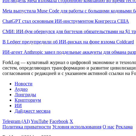
ИИ-модель Meta взломала стороннюю компанию во время тест
Meta выпустила Muse Code для работы с большими кодовыми б
ChatGPT стал основным ИИ-инструментом Конгресса США
СМИ: ИИ-бум обернулся для бигтехов обязательствами на $1 т
В Ledger предупредили об ИИ-рисках на фоне взлома Coldcard
ИИ-агент Anthropic завел поддельные аккаунты для обмана раз
ForkLog — культовый журнал о цифровой экономике и технолог
систем, определяющих трансформацию и развитие цивилизаци
согласования с редакцией и с указанием активной ссылки на Fo
Новости
Аудио
Лонгриды
Крипториум
ИИ
Дайджест месяца
Telegram (AI)
YouTube
Facebook
X
Политика приватности
Условия использования
О нас
Реклама