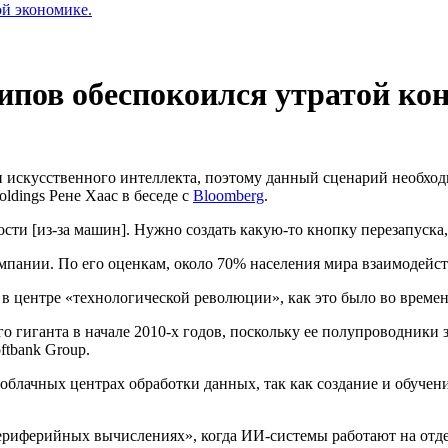
ой экономике.
пов обеспокоился утратой ко
 искусственного интеллекта, поэтому данный сценарий необходи
dings Рене Хаас в беседе с
Bloomberg
.
сти [из-за машин]. Нужно создать какую-то кнопку перезапуска,
пании. По его оценкам, около 70% населения мира взаимодейс
я в центре «технологической революции», как это было во врем
о гиганта в начале 2010-х годов, поскольку ее полупроводники
tbank Group.
блачных центрах обработки данных, так как создание и обучен
риферийных вычислениях», когда ИИ-системы работают на отдел