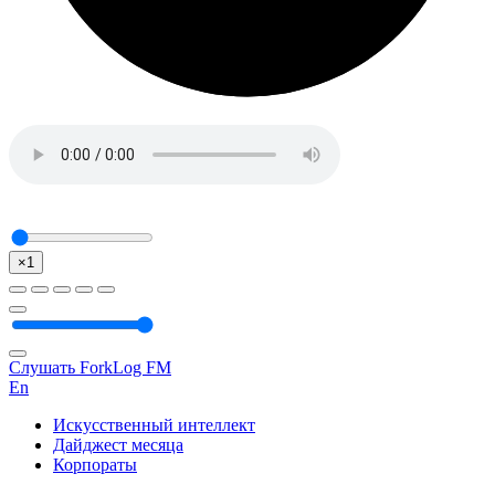
×1
Слушать ForkLog FM
En
Искусственный интеллект
Дайджест месяца
Корпораты