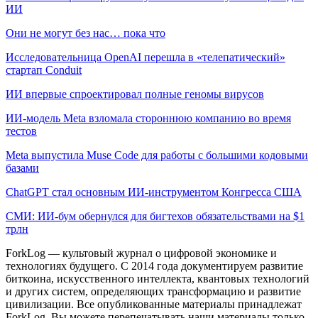
ИИ
Они не могут без нас… пока что
Исследовательница OpenAI перешла в «телепатический»
стартап Conduit
ИИ впервые спроектировал полные геномы вирусов
ИИ-модель Meta взломала стороннюю компанию во время
тестов
Meta выпустила Muse Code для работы с большими кодовыми
базами
ChatGPT стал основным ИИ-инструментом Конгресса США
СМИ: ИИ-бум обернулся для бигтехов обязательствами на $1
трлн
ForkLog — культовый журнал о цифровой экономике и
технологиях будущего. С 2014 года документируем развитие
биткоина, искусственного интеллекта, квантовых технологий
и других систем, определяющих трансформацию и развитие
цивилизации.
Все опубликованные материалы принадлежат
ForkLog. Вы можете перепечатывать наши материалы только