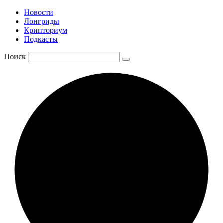
Новости
Лонгриды
Крипториум
Подкасты
Поиск