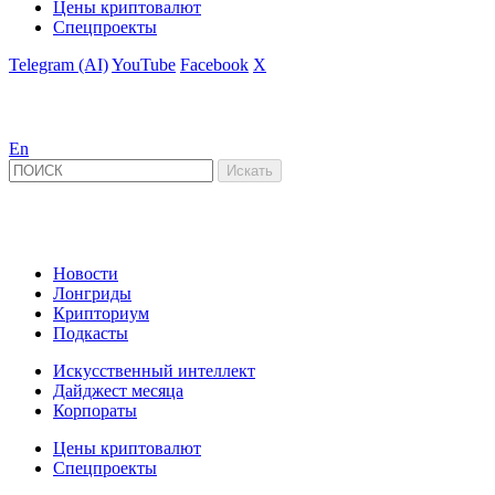
Цены криптовалют
Спецпроекты
Telegram (AI)
YouTube
Facebook
X
En
Новости
Лонгриды
Крипториум
Подкасты
Искусственный интеллект
Дайджест месяца
Корпораты
Цены криптовалют
Спецпроекты