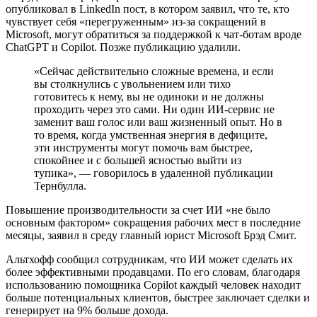
опубликовал в LinkedIn пост, в котором заявил, что те, кто
чувствует себя «перегруженным» из-за сокращений в
Microsoft, могут обратиться за поддержкой к чат-ботам вроде
ChatGPT и Copilot. Позже публикацию удалили.
«Сейчас действительно сложные времена, и если
вы столкнулись с увольнением или тихо
готовитесь к нему, вы не одиноки и не должны
проходить через это сами. Ни один ИИ-сервис не
заменит ваш голос или ваш жизненный опыт. Но в
то время, когда умственная энергия в дефиците,
эти инструменты могут помочь вам быстрее,
спокойнее и с большей ясностью выйти из
тупика», — говорилось в удаленной публикации
Тернбулла.
Повышение производительности за счет ИИ «не было
основным фактором» сокращения рабочих мест в последние
месяцы, заявил в среду главный юрист Microsoft Брэд Смит.
Альтхофф сообщил сотрудникам, что ИИ может сделать их
более эффективными продавцами. По его словам, благодаря
использованию помощника Copilot каждый человек находит
больше потенциальных клиентов, быстрее заключает сделки и
генерирует на 9% больше дохода.