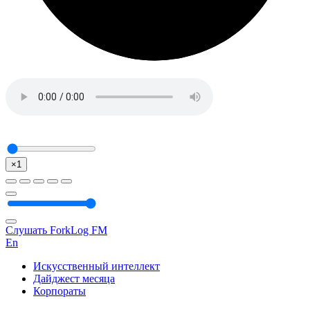
×1
Слушать ForkLog FM
En
Искусственный интеллект
Дайджест месяца
Корпораты