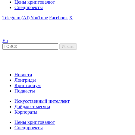
Цены криптовалют
Спецпроекты
Telegram (AI)
YouTube
Facebook
X
En
Новости
Лонгриды
Крипториум
Подкасты
Искусственный интеллект
Дайджест месяца
Корпораты
Цены криптовалют
Спецпроекты