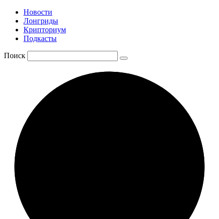
Новости
Лонгриды
Крипториум
Подкасты
Поиск