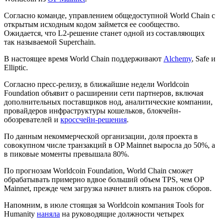
Согласно команде, управлением общедоступной World Chain с
открытым исходным кодом займется ее сообщество.
Ожидается, что L2-решение станет одной из составляющих
так называемой Superchain.
В настоящее время World Chain поддерживают
Alchemy
, Safe и
Elliptic.
Согласно пресс-релизу, в ближайшие недели Worldcoin
Foundation объявит о расширении сети партнеров, включая
дополнительных поставщиков нод, аналитические компании,
провайдеров инфраструктуры кошельков, блокчейн-
обозревателей и
кроссчейн-решения
.
По данным некоммерческой организации, доля проекта в
совокупном числе транзакций в OP Mainnet выросла до 50%, а
в пиковые моменты превышала 80%.
По прогнозам Worldcoin Foundation, World Chain сможет
обрабатывать примерно вдвое больший объем TPS, чем OP
Mainnet, прежде чем загрузка начнет влиять на рынок сборов.
Напомним, в июле стоящая за Worldcoin компания Tools for
Humanity
наняла
на руководящие должности четырех