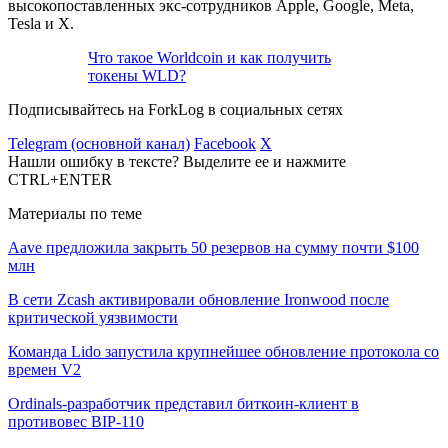
высокопоставленных экс-сотрудников Apple, Google, Meta,
Tesla и X.
Что такое Worldcoin и как получить
токены WLD?
Подписывайтесь на ForkLog в социальных сетях
Telegram (основной канал)
Facebook
X
Нашли ошибку в тексте? Выделите ее и нажмите
CTRL+ENTER
Материалы по теме
Aave предложила закрыть 50 резервов на сумму почти $100
млн
В сети Zcash активировали обновление Ironwood после
критической уязвимости
Команда Lido запустила крупнейшее обновление протокола со
времен V2
Ordinals-разработчик представил биткоин-клиент в
противовес BIP-110