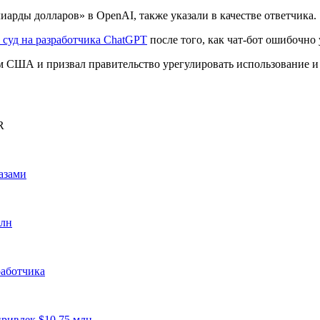
арды долларов» в OpenAI, также указали в качестве ответчика.
 суд на разработчика ChatGPT
после того, как чат-бот ошибочно 
 США и призвал правительство урегулировать использование и 
R
азами
рлн
работчика
привлек $10,75 млн