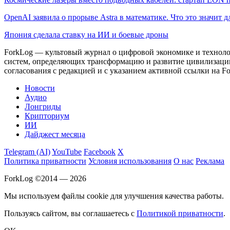
OpenAI заявила о прорыве Astra в математике. Что это значит 
Япония сделала ставку на ИИ и боевые дроны
ForkLog — культовый журнал о цифровой экономике и технолог
систем, определяющих трансформацию и развитие цивилизаци
согласования с редакцией и с указанием активной ссылки на Fo
Новости
Аудио
Лонгриды
Крипториум
ИИ
Дайджест месяца
Telegram (AI)
YouTube
Facebook
X
Политика приватности
Условия использования
О нас
Реклама
ForkLog ©2014 — 2026
Мы используем файлы cookie для улучшения качества работы.
Пользуясь сайтом, вы соглашаетесь с
Политикой приватности
.