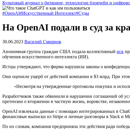
Культовый журнал о биткоине, технологии блокчейн и цифров
#OpenAI
#Искусственный Интеллект
#Суды
На OpenAI подали в суд за к
30.06.2023
Василий Смирнов
Анонимная группа граждан США подала коллективный
иск
пр
обучения искусственного интеллекта (ИИ).
Истцы утверждают, что фирма нарушила законы о конфиденциал
Они оценили ущерб от действий компании в $3 млрд. При этом
«Несмотря на утвержденные протоколы покупки и испол
Разработчиков также обвинили в нарушении соглашений об ус
претензии о вторжении в частную жизнь, воровстве, незакон
OpenAI извлекала данные с помощью интегрированных в ChatG
финансовые выписки из Stripe и личные разговоры в Slack и Mi
По их словам, компания предприняла эти действия ради побе