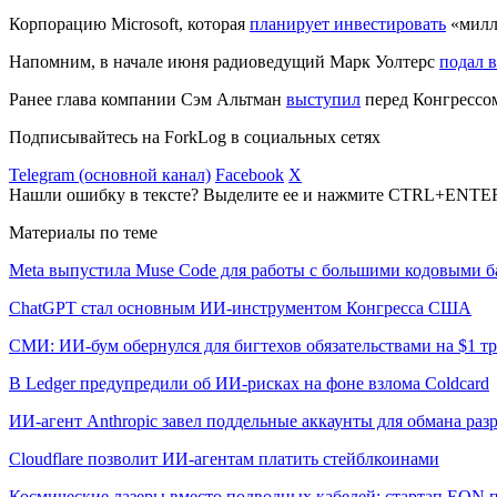
Корпорацию Microsoft, которая
планирует инвестировать
«милли
Напомним, в начале июня радиоведущий Марк Уолтерс
подал в
Ранее глава компании Сэм Альтман
выступил
перед Конгрессом
Подписывайтесь на ForkLog в социальных сетях
Telegram (основной канал)
Facebook
X
Нашли ошибку в тексте? Выделите ее и нажмите CTRL+ENTE
Материалы по теме
Meta выпустила Muse Code для работы с большими кодовыми б
ChatGPT стал основным ИИ-инструментом Конгресса США
СМИ: ИИ-бум обернулся для бигтехов обязательствами на $1 т
В Ledger предупредили об ИИ-рисках на фоне взлома Coldcard
ИИ-агент Anthropic завел поддельные аккаунты для обмана раз
Cloudflare позволит ИИ-агентам платить стейблкоинами
Космические лазеры вместо подводных кабелей: стартап EON 