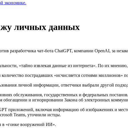
ой экономике.
ражу личных данных
отив разработчика чат-бота ChatGPT, компании OpenAI, за неза
ьности, «тайно извлекая данные из интернета». По их мнению,
 количество пострадавших «исчисляется сотнями миллионов» по
ьзования личной информации, ответчики выбрали другой подход
ловиях обслуживания, государственных и федеральных постанов
ном обогащении и игнорировании Закона об электронных коммун
PT приложений, включая информацию об изображениях и местоп
crosoft Teams, уточнили истцы.
ды в «гонке вооружений ИИ».