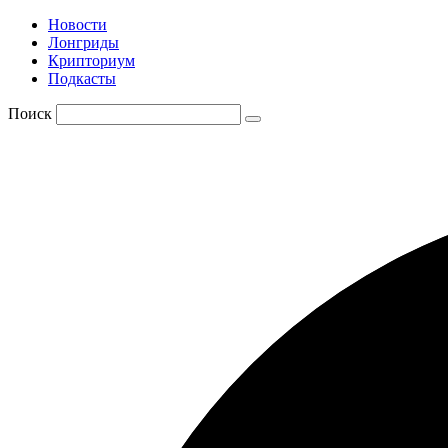
Новости
Лонгриды
Крипториум
Подкасты
Поиск