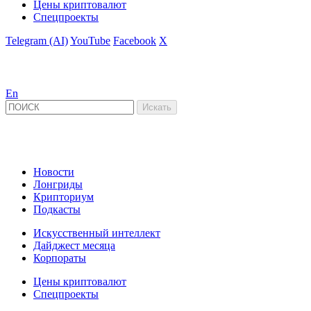
Цены криптовалют
Спецпроекты
Telegram (AI)
YouTube
Facebook
X
En
Новости
Лонгриды
Крипториум
Подкасты
Искусственный интеллект
Дайджест месяца
Корпораты
Цены криптовалют
Спецпроекты