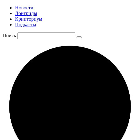
Новости
Лонгриды
Крипториум
Подкасты
Поиск