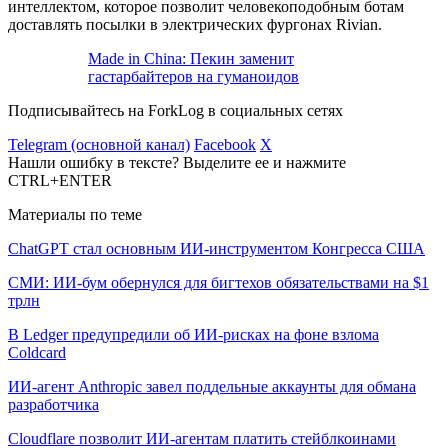
интеллектом, которое позволит человекоподобным ботам
доставлять посылки в электрических фургонах Rivian.
Made in China: Пекин заменит
гастарбайтеров на гуманоидов
Подписывайтесь на ForkLog в социальных сетях
Telegram (основной канал)
Facebook
X
Нашли ошибку в тексте? Выделите ее и нажмите
CTRL+ENTER
Материалы по теме
ChatGPT стал основным ИИ-инструментом Конгресса США
СМИ: ИИ-бум обернулся для бигтехов обязательствами на $1
трлн
В Ledger предупредили об ИИ-рисках на фоне взлома
Coldcard
ИИ-агент Anthropic завел поддельные аккаунты для обмана
разработчика
Cloudflare позволит ИИ-агентам платить стейблкоинами