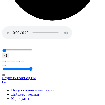
×1
Слушать ForkLog FM
En
Искусственный интеллект
Дайджест месяца
Корпораты