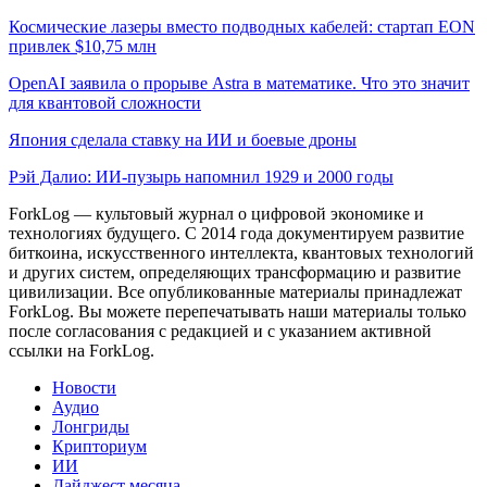
Космические лазеры вместо подводных кабелей: стартап EON
привлек $10,75 млн
OpenAI заявила о прорыве Astra в математике. Что это значит
для квантовой сложности
Япония сделала ставку на ИИ и боевые дроны
Рэй Далио: ИИ-пузырь напомнил 1929 и 2000 годы
ForkLog — культовый журнал о цифровой экономике и
технологиях будущего. С 2014 года документируем развитие
биткоина, искусственного интеллекта, квантовых технологий
и других систем, определяющих трансформацию и развитие
цивилизации.
Все опубликованные материалы принадлежат
ForkLog. Вы можете перепечатывать наши материалы только
после согласования с редакцией и с указанием активной
ссылки на ForkLog.
Новости
Аудио
Лонгриды
Крипториум
ИИ
Дайджест месяца