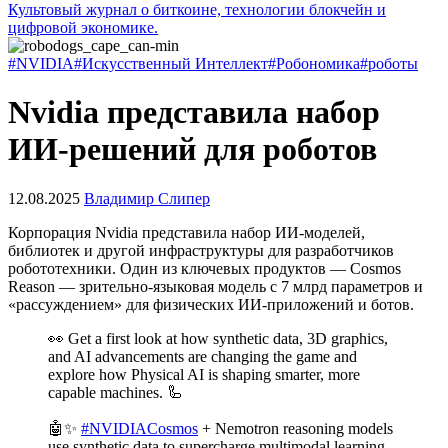
Культовый журнал о биткоине, технологии блокчейн и
цифровой экономике.
#NVIDIA
#Искусственный Интеллект
#Робономика
#роботы
Nvidia представила набор
ИИ-решений для роботов
12.08.2025
Владимир Слипер
Корпорация Nvidia представила набор ИИ-моделей,
библиотек и другой инфраструктуры для разработчиков
робототехники. Один из ключевых продуктов — Cosmos
Reason — зрительно-языковая модель с 7 млрд параметров и
«рассуждением» для физических ИИ-приложений и ботов.
👀 Get a first look at how synthetic data, 3D graphics,
and AI advancements are changing the game and
explore how Physical AI is shaping smarter, more
capable machines. 🦾
🤖✨
#NVIDIACosmos
+ Nemotron reasoning models
use synthetic data to supercharge multimodal learning