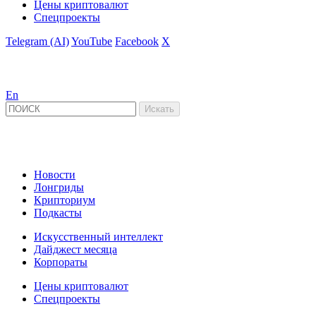
Цены криптовалют
Спецпроекты
Telegram (AI)
YouTube
Facebook
X
En
Новости
Лонгриды
Крипториум
Подкасты
Искусственный интеллект
Дайджест месяца
Корпораты
Цены криптовалют
Спецпроекты