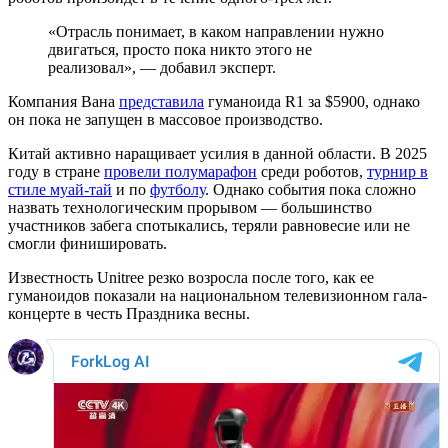
«Отрасль понимает, в каком направлении нужно
двигаться, просто пока никто этого не
реализовал», — добавил эксперт.
Компания Вана
представила
гуманоида R1 за $5900, однако
он пока не запущен в массовое производство.
Китай активно наращивает усилия в данной области. В 2025
году в стране
провели полумарафон
среди роботов,
турнир в
стиле муай-тай
и по
футболу
. Однако события пока сложно
назвать технологическим прорывом — большинство
участников забега спотыкались, теряли равновесие или не
смогли финишировать.
Известность Unitree резко возросла после того, как ее
гуманоидов показали на национальном телевизионном гала-
концерте в честь Праздника весны.