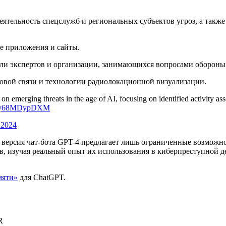
еятельность спецслужб и региональных субъектов угроз, а такж
е приложения и сайты.
вали экспертов и организации, занимающихся вопросами обороны
ковой связи и технологии радиолокационной визуализации.
 on emerging threats in the age of AI, focusing on identified activity a
.co/y68MDypDXM
 2024
о версия чат-бота GPT-4 предлагает лишь ограниченные возможн
в, изучая реальный опыт их использования в киберпреступной д
мяти»
для ChatGPT.
R