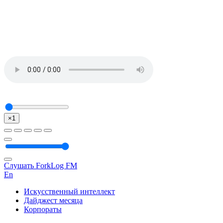
×1
Слушать ForkLog FM
En
Искусственный интеллект
Дайджест месяца
Корпораты