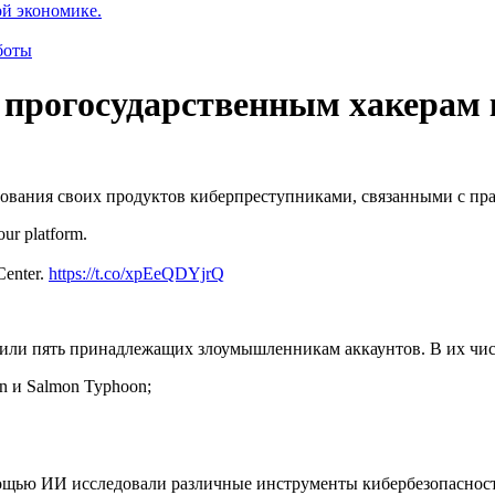
ой экономике.
боты
п прогосударственным хакерам
ования своих продуктов киберпреступниками, связанными с пра
 our platform.
Center.
https://t.co/xpEeQDYjrQ
далили пять принадлежащих злоумышленникам аккаунтов. В их чис
n и Salmon Typhoon;
омощью ИИ исследовали различные инструменты кибербезопасност