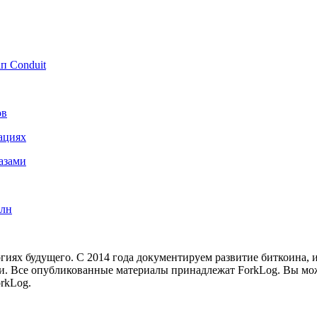
п Conduit
ов
ациях
азами
рлн
иях будущего. С 2014 года документируем развитие биткоина, 
и.
Все опубликованные материалы принадлежат ForkLog. Вы мож
rkLog.