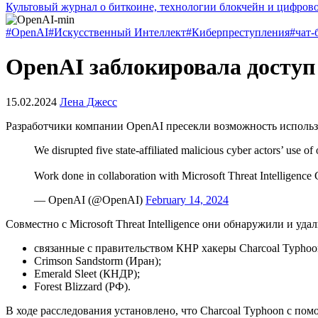
Культовый журнал о биткоине, технологии блокчейн и цифров
#OpenAI
#Искусственный Интеллект
#Киберпреступления
#чат-
OpenAI заблокировала досту
15.02.2024
Лена Джесс
Разработчики компании OpenAI пресекли возможность использ
We disrupted five state-affiliated malicious cyber actors’ use of
Work done in collaboration with Microsoft Threat Intelligence 
— OpenAI (@OpenAI)
February 14, 2024
Совместно с Microsoft Threat Intelligence они обнаружили и у
связанные с правительством КНР хакеры Charcoal Typhoo
Crimson Sandstorm (Иран);
Emerald Sleet (КНДР);
Forest Blizzard (РФ).
В ходе расследования установлено, что Charcoal Typhoon с п