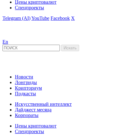
Цены криптовалют
Спецпроекты
Telegram (AI)
YouTube
Facebook
X
En
Новости
Лонгриды
Крипториум
Подкасты
Искусственный интеллект
Дайджест месяца
Корпораты
Цены криптовалют
Спецпроекты