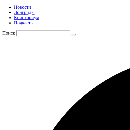
Новости
Лонгриды
Крипториум
Подкасты
Поиск