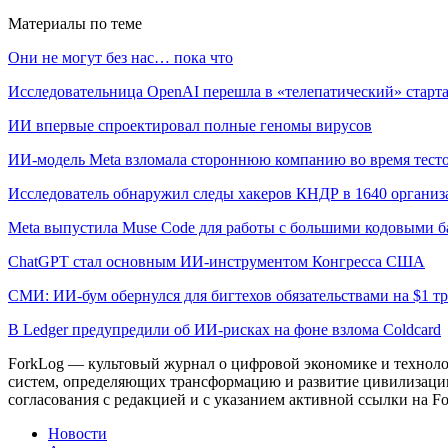
Материалы по теме
Они не могут без нас… пока что
Исследовательница OpenAI перешла в «телепатический» старта
ИИ впервые спроектировал полные геномы вирусов
ИИ-модель Meta взломала стороннюю компанию во время тест
Исследователь обнаружил следы хакеров КНДР в 1640 организ
Meta выпустила Muse Code для работы с большими кодовыми б
ChatGPT стал основным ИИ-инструментом Конгресса США
СМИ: ИИ-бум обернулся для бигтехов обязательствами на $1 т
В Ledger предупредили об ИИ-рисках на фоне взлома Coldcard
ForkLog — культовый журнал о цифровой экономике и технолог
систем, определяющих трансформацию и развитие цивилизаци
согласования с редакцией и с указанием активной ссылки на Fo
Новости