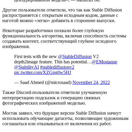
Другие пользователи отметили, что так как Stable Diffusion
распространяется с открытым исходным кодом, данные с
наготой можно «легко» добавить в сторонние выпуски.
Некоторые разработчики похвали более глубокую
функциональность алгоритма, включая способность системы
создавать контент, соответствующий глубине исходного
изображения.
First tests with the new
@StableDiffusion
V2
depth2image feature. This has potential…
@EMostaque
@StabilityAI
#stablediffusionv2
pic.twitter.com/XZGng0w5HJ
— Saad Ahmed (@microsaad)
November 24, 2022
Также Discord-пользователи отметили улучшенную
интерпретацию подсказок и генерацию связных
фотографических изображений моделью.
Мостак заявил, что будущие версии Stable Diffusion начнут
использовать обучающие датасеты, позволяющие художникам
соглашаться или отказываться от включения их работ.