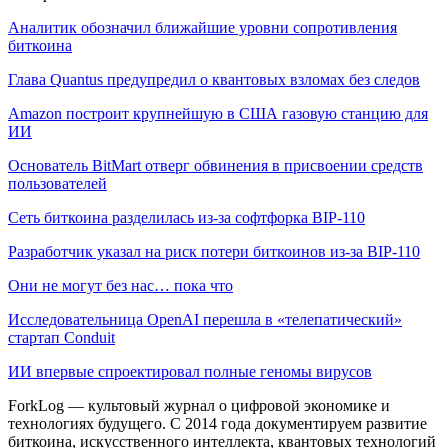
Аналитик обозначил ближайшие уровни сопротивления
биткоина
Глава Quantus предупредил о квантовых взломах без следов
Amazon построит крупнейшую в США газовую станцию для
ИИ
Основатель BitMart отверг обвинения в присвоении средств
пользователей
Сеть биткоина разделилась из-за софтфорка BIP-110
Разработчик указал на риск потери биткоинов из-за BIP-110
Они не могут без нас… пока что
Исследовательница OpenAI перешла в «телепатический»
стартап Conduit
ИИ впервые спроектировал полные геномы вирусов
ForkLog — культовый журнал о цифровой экономике и
технологиях будущего. С 2014 года документируем развитие
биткоина, искусственного интеллекта, квантовых технологий