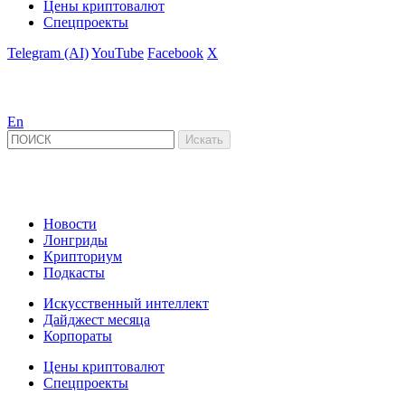
Цены криптовалют
Спецпроекты
Telegram (AI)
YouTube
Facebook
X
En
Новости
Лонгриды
Крипториум
Подкасты
Искусственный интеллект
Дайджест месяца
Корпораты
Цены криптовалют
Спецпроекты