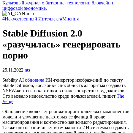
Культовый журнал о биткоине, технологии блокчейн и
цифровой экономике.
#Искусственный Интеллект
#Мнения
Stable Diffusion 2.0
«разучилась» генерировать
порно
25.11.2022
nts
Stability AI
обновила
ИИ-генератор изображений по тексту
Stable Diffusion, «ослабив» способность алгоритма создавать
NSFW
-контент и картинки в стиле конкретных художников.
Это вызвало недовольство среди пользователей, пишет
The
Verge
.
Обновление включает
реинжиниринг
ключевых компонентов
модели и улучшение некоторых ее функций вроде
масштабирования и контекстно-зависимого редактирования.
Также оно ограничивает возможности ИИ-системы создавать
иллюстрации, имитирующие чужой стиль и изображающие