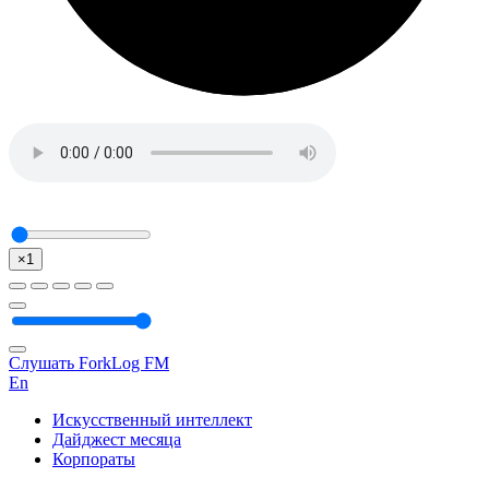
×1
Слушать ForkLog FM
En
Искусственный интеллект
Дайджест месяца
Корпораты