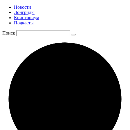
Новости
Лонгриды
Крипториум
Подкасты
Поиск