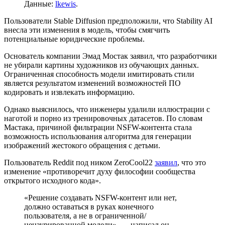
Данные:
lkewis
.
Пользователи Stable Diffusion предположили, что Stability AI
внесла эти изменения в модель, чтобы смягчить
потенциальные юридические проблемы.
Основатель компании Эмад Мостак заявил, что разработчики
не убирали картины художников из обучающих данных.
Ограниченная способность модели имитировать стили
является результатом изменений возможностей ПО
кодировать и извлекать информацию.
Однако выяснилось, что инженеры удалили иллюстрации с
наготой и порно из тренировочных датасетов. По словам
Мастака, причиной фильтрации NSFW-контента стала
возможность использования алгоритма для генерации
изображений жестокого обращения с детьми.
Пользователь Reddit под ником ZeroCool22
заявил
, что это
изменение «противоречит духу философии сообщества
открытого исходного кода».
«Решение создавать NSFW-контент или нет,
должно оставаться в руках конечного
пользователя, а не в ограниченной/
цензурированной модели», — написал он.