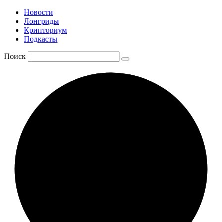
Новости
Лонгриды
Крипториум
Подкасты
Поиск