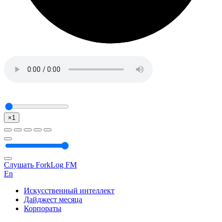
×1
Слушать ForkLog FM
En
Искусственный интеллект
Дайджест месяца
Корпораты