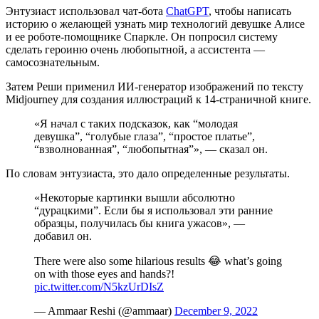
Энтузиаст использовал чат-бота
ChatGPT
, чтобы написать
историю о желающей узнать мир технологий девушке Алисе
и ее роботе-помощнике Спаркле. Он попросил систему
сделать героиню очень любопытной, а ассистента —
самосознательным.
Затем Реши применил ИИ-генератор изображений по тексту
Midjourney для создания иллюстраций к 14-страничной книге.
«Я начал с таких подсказок, как “молодая
девушка”, “голубые глаза”, “простое платье”,
“взволнованная”, “любопытная”», — сказал он.
По словам энтузиаста, это дало определенные результаты.
«Некоторые картинки вышли абсолютно
“дурацкими”. Если бы я использовал эти ранние
образцы, получилась бы книга ужасов», —
добавил он.
There were also some hilarious results 😂 what’s going
on with those eyes and hands?!
pic.twitter.com/N5kzUrDIsZ
— Ammaar Reshi (@ammaar)
December 9, 2022