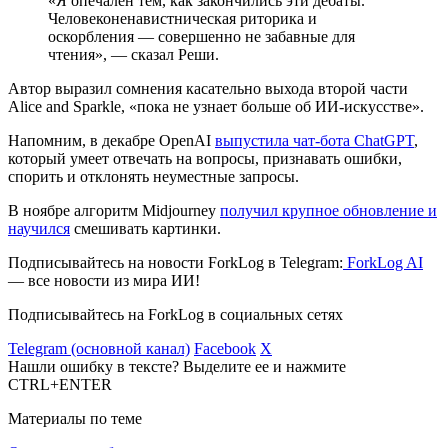
«Я опечален тем, как закончились эти дебаты.
Человеконенавистническая риторика и
оскорбления — совершенно не забавные для
чтения», — сказал Реши.
Автор выразил сомнения касательно выхода второй части
Alice and Sparkle, «пока не узнает больше об ИИ-искусстве».
Напомним, в декабре OpenAI
выпустила чат-бота ChatGPT
,
который умеет отвечать на вопросы, признавать ошибки,
спорить и отклонять неуместные запросы.
В ноябре алгоритм Midjourney
получил крупное обновление и
научился
смешивать картинки.
Подписывайтесь на новости ForkLog в Telegram:
ForkLog AI
— все новости из мира ИИ!
Подписывайтесь на ForkLog в социальных сетях
Telegram (основной канал)
Facebook
X
Нашли ошибку в тексте? Выделите ее и нажмите
CTRL+ENTER
Материалы по теме