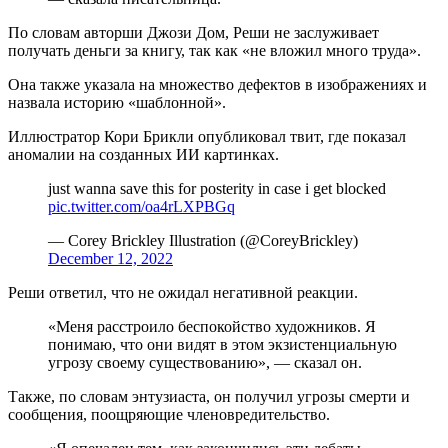
По словам авторши Джози Дом, Реши не заслуживает
получать деньги за книгу, так как «не вложил много труда».
Она также указала на множество дефектов в изображениях и
назвала историю «шаблонной».
Иллюстратор Кори Брикли опубликовал твит, где показал
аномалии на созданных ИИ картинках.
just wanna save this for posterity in case i get blocked
pic.twitter.com/oa4rLXPBGq
— Corey Brickley Illustration (@CoreyBrickley)
December 12, 2022
Реши ответил, что не ожидал негативной реакции.
«Меня расстроило беспокойство художников. Я
понимаю, что они видят в этом экзистенциальную
угрозу своему существованию», — сказал он.
Также, по словам энтузиаста, он получил угрозы смерти и
сообщения, поощряющие членовредительство.