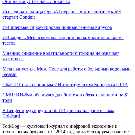
Они не могут без нас… пока что
Исследовательница OpenAI перешла в «телепатический»
стартап Conduit
ИИ впервые спроектировал полные геномы вирусов
ИИ-модель Meta взломала стороннюю компанию во время
тестов
Мнение: снижение волатильности биткоина не означает
«затишье»
Meta выпустила Muse Code для работы с большими кодовыми
базами
ChatGPT стал основным ИИ-инструментом Конгресса США
СМИ: ИИ-бум обернулся для бигтехов обязательствами на $1
трлн
В Ledger предупредили об ИИ-рисках на фоне взлома
Coldcard
ForkLog — культовый журнал о цифровой экономике и
технологиях будущего. С 2014 года документируем развитие