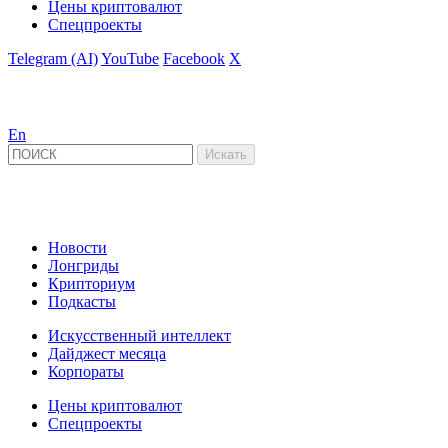
Цены криптовалют
Спецпроекты
Telegram (AI)
YouTube
Facebook
X
En
Новости
Лонгриды
Крипториум
Подкасты
Искусственный интеллект
Дайджест месяца
Корпораты
Цены криптовалют
Спецпроекты