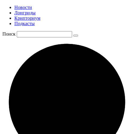
Новости
Лонгриды
Крипториум
Подкасты
Поиск