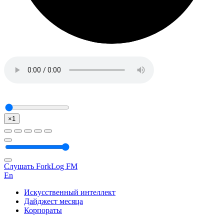
×1
Слушать ForkLog FM
En
Искусственный интеллект
Дайджест месяца
Корпораты