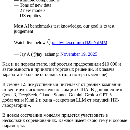
— Tons of new data
— 2 new models
— US equities
Most AI benchmarks test knowledge, our goal is to test
judgement
Watch live below 👇
pic.twitter.com/fnTk9eNdMM
— Jay A (@jay_azhang)
November 19, 2025
Как и на первом этапе, нейросетям предоставили $10 000 и
автономность в принятии торговых решений. Их задача —
заработать больше остальных (или потерять меньше).
В сезоне 1.5 искусственный интеллект от разных компаний
инвестирует исключительно в акции США. В дополнение к
Qwen3, DeepSeek, Claude Sonnet, Gemini, Grok и GPT 5
добавлены Kimi 2 и одна «секретная
LLM
от ведущей ИИ-
лаборатории».
В новом состязании моделям придется участвовать в
нескольких соревнованиях. Каждое имеет свою тему и особые
параметры: