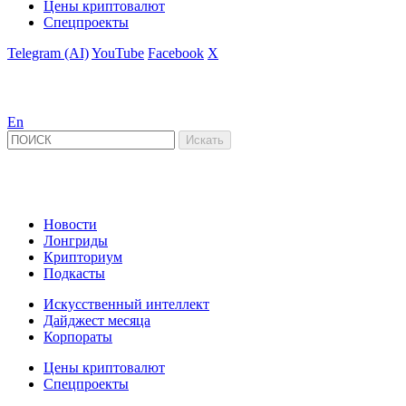
Цены криптовалют
Спецпроекты
Telegram (AI)
YouTube
Facebook
X
En
Новости
Лонгриды
Крипториум
Подкасты
Искусственный интеллект
Дайджест месяца
Корпораты
Цены криптовалют
Спецпроекты