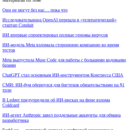
Материалы по теме
Они не могут без нас… пока что
Исследовательница OpenAI перешла в «телепатический»
стартап Conduit
ИИ впервые спроектировал полные геномы вирусов
ИИ-модель Meta взломала стороннюю компанию во время
тестов
Meta выпустила Muse Code для работы с большими кодовыми
базами
ChatGPT стал основным ИИ-инструментом Конгресса США
СМИ: ИИ-бум обернулся для бигтехов обязательствами на $1
трлн
В Ledger предупредили об ИИ-рисках на фоне взлома
Coldcard
ИИ-агент Anthropic завел поддельные аккаунты для обмана
разработчика