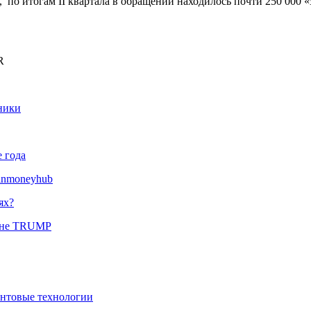
у, по итогам II квартала в обращении находилось почти 250 000
R
ники
 года
inmoneyhub
ях?
оине TRUMP
антовые технологии