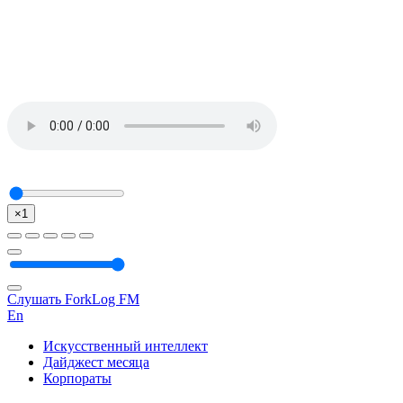
×1
Слушать ForkLog FM
En
Искусственный интеллект
Дайджест месяца
Корпораты