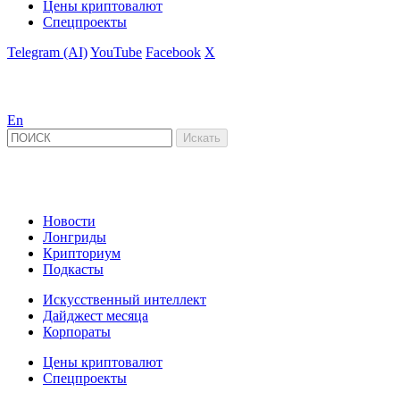
Цены криптовалют
Спецпроекты
Telegram (AI)
YouTube
Facebook
X
En
Новости
Лонгриды
Крипториум
Подкасты
Искусственный интеллект
Дайджест месяца
Корпораты
Цены криптовалют
Спецпроекты