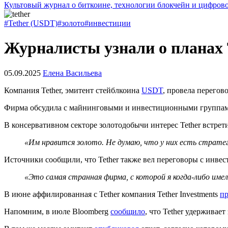
Культовый журнал о биткоине, технологии блокчейн и цифров
#Tether (USDT)
#золото
#инвестиции
Журналисты узнали о планах T
05.09.2025
Елена Васильева
Компания Tether, эмитент стейблкоина
USDT
, провела перегов
Фирма обсудила с майнинговыми и инвестиционными группами 
В консервативном секторе золотодобычи интерес Tether встрет
«Им нравится золото. Не думаю, что у них есть стратег
Источники сообщили, что Tether также вел переговоры с инвест
«Это самая странная фирма, с которой я когда-либо име
В июне аффилированная с Tether компания Tether Investments
пр
Напомним, в июле Bloomberg
сообщило
, что Tether удерживае