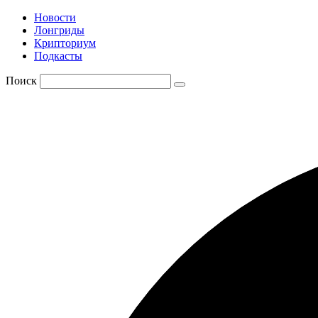
Новости
Лонгриды
Крипториум
Подкасты
Поиск