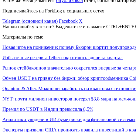
В том же месяце эмитент
опубликовал
отчет, согласно котором
Подписывайтесь на ForkLog в социальных сетях
Telegram (основной канал)
Facebook
X
Нашли ошибку в тексте? Выделите ее и нажмите CTRL+ENTE
Материалы по теме
Новая игра на понижение: почему Бьюрри шортит полупровод
Избыточные резервы Tether сократились вдвое за квартал
Рынок стейблкоинов значительно сократился впервые за четыре
Обмен USDT на гривну без биржи: обзор криптообменника Co
Quantum & After. Можно ли заработать на квантовых технологи
NYT: почти миллион инвесторов потерял $3,8 млрд на мем-к
Премия по USDT в Индии превысила 8,5%
Аналитики увидели в ИИ-буме риски для финансовой системы
Эксперты призвали США прописать правила инвестиций в кв