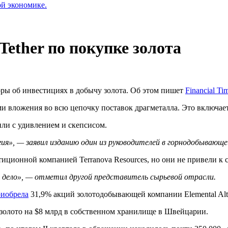
ой экономике.
ether по покупке золота
оры об инвестициях в добычу золота. Об этом пишет
Financial Ti
вложения во всю цепочку поставок драгметалла. Это включает 
или с удивлением и скепсисом.
ия», — заявил изданию один из руководителей
в горнодобывающе
иционной компанией Terranova Resources, но они не привели к с
л дело», — отметил другой представитель сырьевой отрасли.
иобрела
31,9% акций золотодобывающей компании Elemental Altus
т золото на $8 млрд в собственном хранилище в Швейцарии.