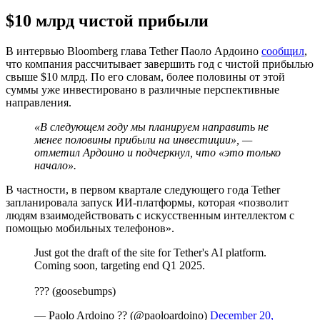
$10 млрд чистой прибыли
В интервью Bloomberg глава Tether Паоло Ардоино
сообщил
,
что компания рассчитывает завершить год с чистой прибылью
свыше $10 млрд. По его словам, более половины от этой
суммы уже инвестировано в различные перспективные
направления.
«В следующем году мы планируем направить не
менее половины прибыли на инвестиции», —
отметил Ардоино и подчеркнул, что «это только
начало».
В частности, в первом квартале следующего года Tether
запланировала запуск ИИ-платформы, которая «позволит
людям взаимодействовать с искусственным интеллектом с
помощью мобильных телефонов».
Just got the draft of the site for Tether's AI platform.
Coming soon, targeting end Q1 2025.
??? (goosebumps)
— Paolo Ardoino ?? (@paoloardoino)
December 20,