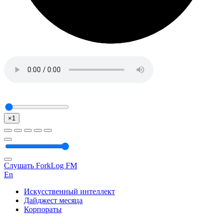
×1
Слушать ForkLog FM
En
Искусственный интеллект
Дайджест месяца
Корпораты