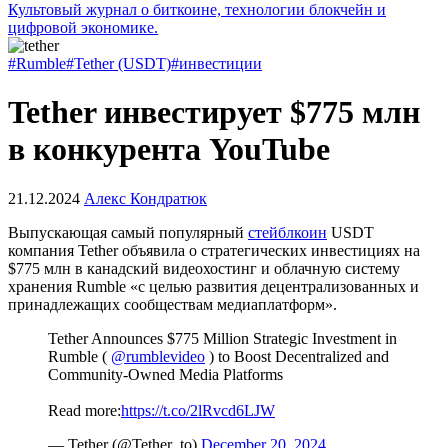
Культовый журнал о биткоине, технологии блокчейн и
цифровой экономике.
#Rumble
#Tether (USDT)
#инвестиции
Tether инвестирует $775 млн
в конкурента YouTube
21.12.2024
Алекс Кондратюк
Выпускающая самый популярный
стейблкоин
USDT
компания Tether объявила о стратегических инвестициях на
$775 млн в канадский видеохостинг и облачную систему
хранения Rumble «с целью развития децентрализованных и
принадлежащих сообществам медиаплатформ».
Tether Announces $775 Million Strategic Investment in
Rumble (
@rumblevideo
) to Boost Decentralized and
Community-Owned Media Platforms
Read more:
https://t.co/2lRvcd6LJW
— Tether (@Tether_to)
December 20, 2024