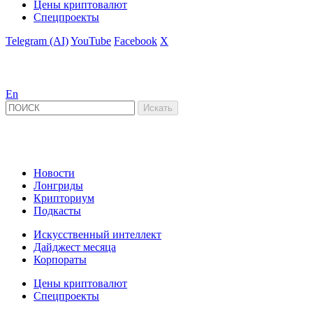
Цены криптовалют
Спецпроекты
Telegram (AI)
YouTube
Facebook
X
En
Новости
Лонгриды
Крипториум
Подкасты
Искусственный интеллект
Дайджест месяца
Корпораты
Цены криптовалют
Спецпроекты