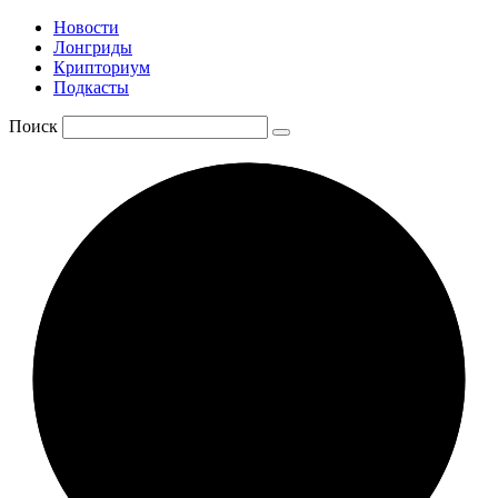
Новости
Лонгриды
Крипториум
Подкасты
Поиск