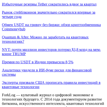
Избыточные резервы Tether сократились вдвое за квартал
Рынок стейблкоинов значительно сократился впервые за
четыре года
Обмен USDT на гривну без биржи: обзор криптообменника
Coinmoneyhub
Quantum & After. Можно ли заработать на квантовых
технологиях?
NYT: почти миллион инвесторов потерял $3,8 млрд на мем-
коине TRUMP
Премия по USDT в Индии превысила 8,5%
Аналитики увидели в ИИ-буме риски для финансовой
системы
Эксперты призвали США прописать правила инвестиций в
квантовые технологии
ForkLog — культовый журнал о цифровой экономике и
технологиях будущего. С 2014 года документируем развитие
биткоина, искусственного интеллекта, квантовых технологий