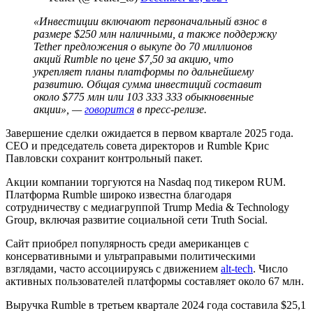
«Инвестиции включают первоначальный взнос в
размере $250 млн наличными, а также поддержку
Tether предложения о выкупе до 70 миллионов
акций Rumble по цене $7,50 за акцию, что
укрепляет планы платформы по дальнейшему
развитию. Общая сумма инвестиций составит
около $775 млн или 103 333 333 обыкновенные
акции», —
говорится
в пресс-релизе.
Завершение сделки ожидается в первом квартале 2025 года.
CEO и председатель совета директоров и Rumble Крис
Павловски сохранит контрольный пакет.
Акции компании торгуются на Nasdaq под тикером RUM.
Платформа Rumble широко известна благодаря
сотрудничеству с медиагруппой Trump Media & Technology
Group, включая развитие социальной сети Truth Social.
Сайт приобрел популярность среди американцев с
консервативными и ультраправыми политическими
взглядами, часто ассоциируясь с движением
alt-tech
. Число
активных пользователей платформы составляет около 67 млн.
Выручка Rumble в третьем квартале 2024 года составила $25,1